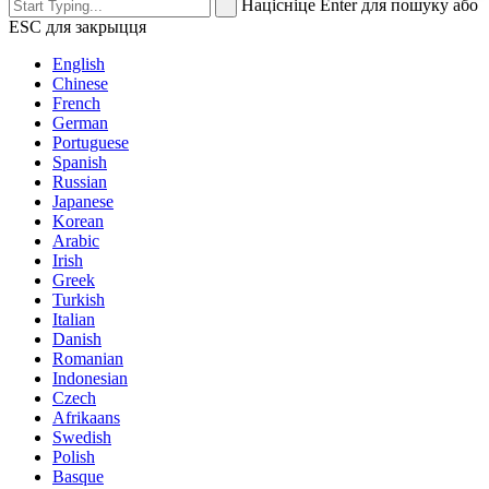
Націсніце Enter для пошуку або
ESC для закрыцця
English
Chinese
French
German
Portuguese
Spanish
Russian
Japanese
Korean
Arabic
Irish
Greek
Turkish
Italian
Danish
Romanian
Indonesian
Czech
Afrikaans
Swedish
Polish
Basque