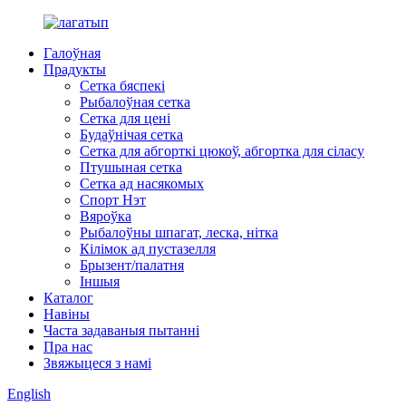
Галоўная
Прадукты
Сетка бяспекі
Рыбалоўная сетка
Сетка для цені
Будаўнічая сетка
Сетка для абгорткі цюкоў, абгортка для сіласу
Птушыная сетка
Сетка ад насякомых
Спорт Нэт
Вяроўка
Рыбалоўны шпагат, леска, нітка
Кілімок ад пустазелля
Брызент/палатня
Іншыя
Каталог
Навіны
Часта задаваныя пытанні
Пра нас
Звяжыцеся з намі
English