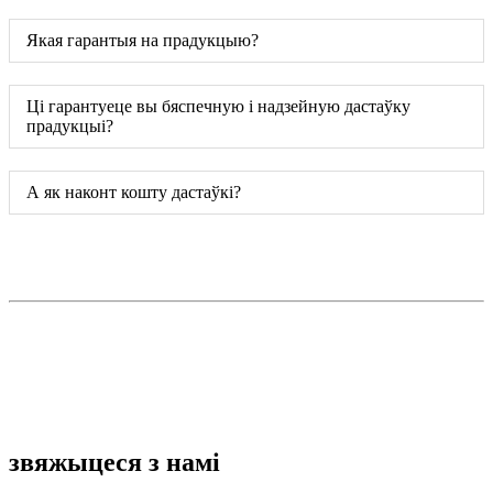
Якая гарантыя на прадукцыю?
Ці гарантуеце вы бяспечную і надзейную дастаўку
прадукцыі?
А як наконт кошту дастаўкі?
звяжыцеся з намі