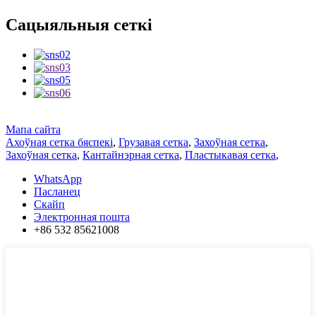
Сацыяльныя сеткі
Мапа сайта
Ахоўная сетка бяспекі
,
Грузавая сетка
,
Захоўная сетка
,
Захоўная сетка
,
Кантайнэрная сетка
,
Пластыкавая сетка
,
WhatsApp
Пасланец
Скайп
Электронная пошта
+86 532 85621008