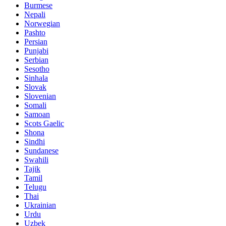
Burmese
Nepali
Norwegian
Pashto
Persian
Punjabi
Serbian
Sesotho
Sinhala
Slovak
Slovenian
Somali
Samoan
Scots Gaelic
Shona
Sindhi
Sundanese
Swahili
Tajik
Tamil
Telugu
Thai
Ukrainian
Urdu
Uzbek