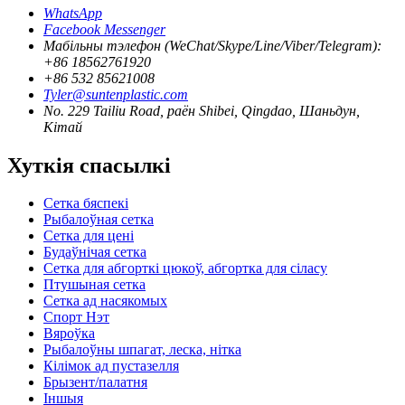
WhatsApp
Facebook Messenger
Мабільны тэлефон (WeChat/Skype/Line/Viber/Telegram):
+86 18562761920
+86 532 85621008
Tyler@suntenplastic.com
No. 229 Tailiu Road, раён Shibei, Qingdao, Шаньдун,
Кітай
Хуткія спасылкі
Сетка бяспекі
Рыбалоўная сетка
Сетка для цені
Будаўнічая сетка
Сетка для абгорткі цюкоў, абгортка для сіласу
Птушыная сетка
Сетка ад насякомых
Спорт Нэт
Вяроўка
Рыбалоўны шпагат, леска, нітка
Кілімок ад пустазелля
Брызент/палатня
Іншыя