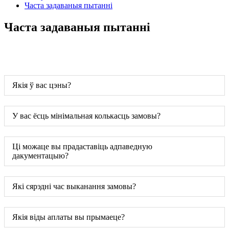
Часта задаваныя пытанні
Часта задаваныя пытанні
Якія ў вас цэны?
У вас ёсць мінімальная колькасць замовы?
Ці можаце вы прадаставіць адпаведную
дакументацыю?
Які сярэдні час выканання замовы?
Якія віды аплаты вы прымаеце?