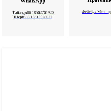
WhatsApp
Фейсбук Месин
Тайлър:
86 18562761920
Шери:
86 15615328027