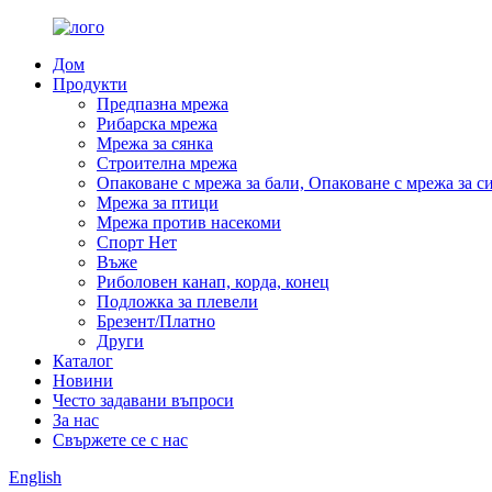
Дом
Продукти
Предпазна мрежа
Рибарска мрежа
Мрежа за сянка
Строителна мрежа
Опаковане с мрежа за бали, Опаковане с мрежа за с
Мрежа за птици
Мрежа против насекоми
Спорт Нет
Въже
Риболовен канап, корда, конец
Подложка за плевели
Брезент/Платно
Други
Каталог
Новини
Често задавани въпроси
За нас
Свържете се с нас
English