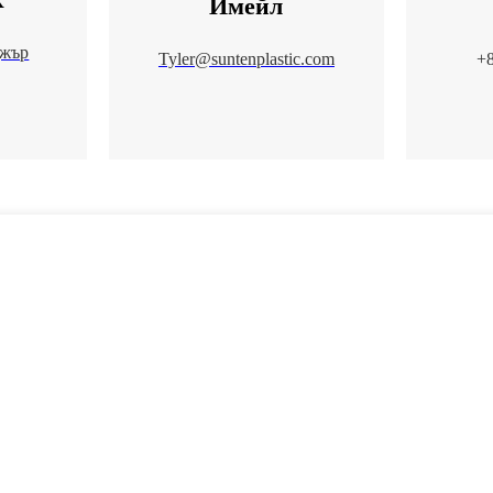
Имейл
джър
Tyler@suntenplastic.com
+