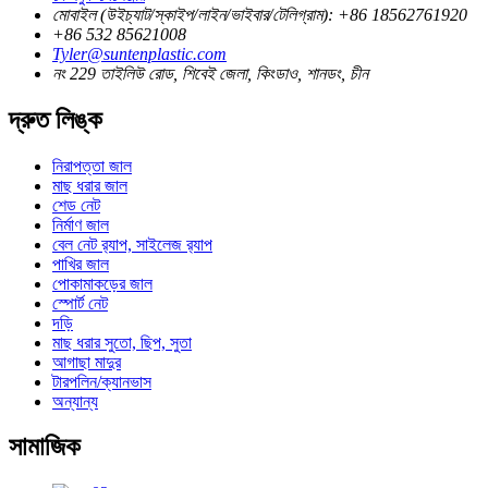
মোবাইল (উইচ্যাট/স্কাইপ/লাইন/ভাইবার/টেলিগ্রাম): +86 18562761920
+86 532 85621008
Tyler@suntenplastic.com
নং 229 তাইলিউ রোড, শিবেই জেলা, কিংডাও, শানডং, চীন
দ্রুত লিঙ্ক
নিরাপত্তা জাল
মাছ ধরার জাল
শেড নেট
নির্মাণ জাল
বেল নেট র‍্যাপ, সাইলেজ র‍্যাপ
পাখির জাল
পোকামাকড়ের জাল
স্পোর্ট নেট
দড়ি
মাছ ধরার সুতো, ছিপ, সুতা
আগাছা মাদুর
টারপলিন/ক্যানভাস
অন্যান্য
সামাজিক