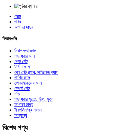
হোম
পণ্য
আগাছা মাদুর
বিভাগগুলি
নিরাপত্তা জাল
মাছ ধরার জাল
শেড নেট
নির্মাণ জাল
বেল নেট র‍্যাপ, সাইলেজ র‍্যাপ
পাখির জাল
পোকামাকড়ের জাল
স্পোর্ট নেট
দড়ি
মাছ ধরার সুতো, ছিপ, সুতা
আগাছা মাদুর
টারপলিন/ক্যানভাস
অন্যান্য
বিশেষ পণ্য