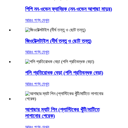
পিপি নন-ওভেন ফ্যাব্রিক (নন-ওভেন আগাছা মাদুর)
আরও পণ্য দেখুন
জিওটেক্সটাইল (দীর্ঘ তন্তু ও ছোট তন্তু)
আরও পণ্য দেখুন
পলি প্রতিরোধক বেড়া (পলি প্রতিবন্ধক বেড়া)
আরও পণ্য দেখুন
আগাছার ম্যাট পিন (প্লাস্টিকের খুঁটি/মাটিতে
লাগানোর পেরেক)
আরও পণ্য দেখুন