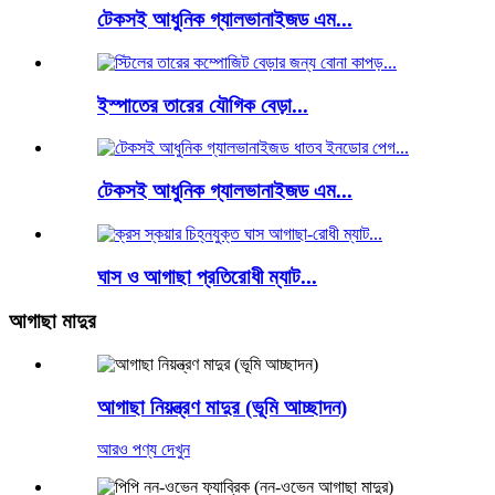
টেকসই আধুনিক গ্যালভানাইজড এম...
ইস্পাতের তারের যৌগিক বেড়া...
টেকসই আধুনিক গ্যালভানাইজড এম...
ঘাস ও আগাছা প্রতিরোধী ম্যাট...
আগাছা মাদুর
আগাছা নিয়ন্ত্রণ মাদুর (ভূমি আচ্ছাদন)
আরও পণ্য দেখুন