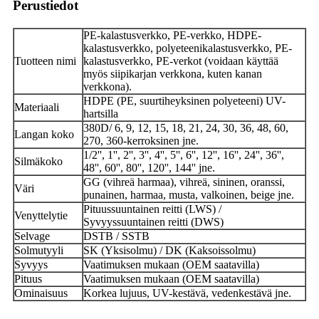
Perustiedot
PE-kalastusverkko, PE-verkko, HDPE-
kalastusverkko, polyeteenikalastusverkko, PE-
Tuotteen nimi
kalastusverkko, PE-verkot (voidaan käyttää
myös siipikarjan verkkona, kuten kanan
verkkona).
HDPE (PE, suurtiheyksinen polyeteeni) UV-
Materiaali
hartsilla
380D/ 6, 9, 12, 15, 18, 21, 24, 30, 36, 48, 60,
Langan koko
270, 360-kerroksinen jne.
1/2'', 1'', 2'', 3'', 4'', 5'', 6'', 12'', 16'', 24'', 36'',
Silmäkoko
48'', 60'', 80'', 120'', 144'' jne.
GG (vihreä harmaa), vihreä, sininen, oranssi,
Väri
punainen, harmaa, musta, valkoinen, beige jne.
Pituussuuntainen reitti (LWS) /
Venyttelytie
Syvyyssuuntainen reitti (DWS)
Selvage
DSTB / SSTB
Solmutyyli
SK (Yksisolmu) / DK (Kaksoissolmu)
Syvyys
Vaatimuksen mukaan (OEM saatavilla)
Pituus
Vaatimuksen mukaan (OEM saatavilla)
Ominaisuus
Korkea lujuus, UV-kestävä, vedenkestävä jne.