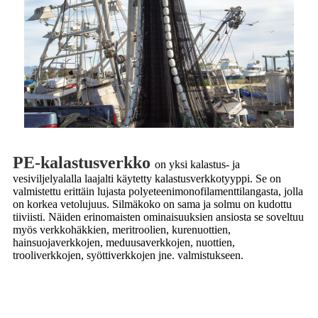
PE-kalastusverkko
on yksi kalastus- ja
vesiviljelyalalla laajalti käytetty kalastusverkkotyyppi. Se on
valmistettu erittäin lujasta polyeteenimonofilamenttilangasta, jolla
on korkea vetolujuus. Silmäkoko on sama ja solmu on kudottu
tiiviisti. Näiden erinomaisten ominaisuuksien ansiosta se soveltuu
myös verkkohäkkien, meritroolien, kurenuottien,
hainsuojaverkkojen, meduusaverkkojen, nuottien,
trooliverkkojen, syöttiverkkojen jne. valmistukseen.