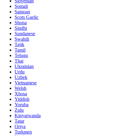
Slovenian
Somali
Samoan
Scots Gaelic
Shona
Sindhi
Sundanese
Swahili
Tajik
Tamil
Telugu
Thai
Ukrainian
Urdu
Uzbek
Vietnamese
Welsh
Xhosa
Yiddish
Yoruba
Zulu
Kinyarwanda
Tatar
Oriya
Turkmen