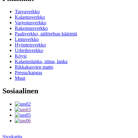
Turvaverkko
Kalastusverkko
Varjostusverkko
Rakennusverkko
Paaliverkko, säilörehun käärintä
Lintuverkko
Hyönteisverkko
Urheiluverkko
Köysi
Kalastuslanka, siima, lanka
Rikkakasvien matto
Pressu/kangas
Muut
Sosiaalinen
Sivukartta