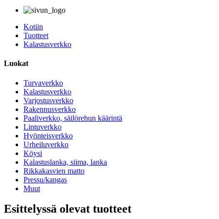
Kotiin
Tuotteet
Kalastusverkko
Luokat
Turvaverkko
Kalastusverkko
Varjostusverkko
Rakennusverkko
Paaliverkko, säilörehun käärintä
Lintuverkko
Hyönteisverkko
Urheiluverkko
Köysi
Kalastuslanka, siima, lanka
Rikkakasvien matto
Pressu/kangas
Muut
Esittelyssä olevat tuotteet