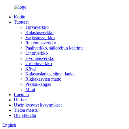
Kotiin
Tuotteet
Turvaverkko
Kalastusverkko
Varjostusverkko
Rakennusverkko
Paaliverkko, säilörehun käärintä
Lintuverkko
Hyönteisverkko
Urheiluverkko
Köysi
Kalastuslanka, siima, lanka
Rikkakasvien matto
Pressu/kangas
Muut
Luettelo
Uutiset
Usein kysytyt kysymykset
Tietoa meistä
Ota yhteyttä
English