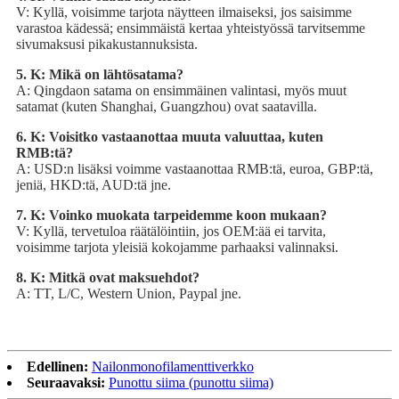
V: Kyllä, voisimme tarjota näytteen ilmaiseksi, jos saisimme
varastoa kädessä; ensimmäistä kertaa yhteistyössä tarvitsemme
sivumaksusi pikakustannuksista.
5. K: Mikä on lähtösatama?
A: Qingdaon satama on ensimmäinen valintasi, myös muut
satamat (kuten Shanghai, Guangzhou) ovat saatavilla.
6. K: Voisitko vastaanottaa muuta valuuttaa, kuten
RMB:tä?
A: USD:n lisäksi voimme vastaanottaa RMB:tä, euroa, GBP:tä,
jeniä, HKD:tä, AUD:tä jne.
7. K: Voinko muokata tarpeidemme koon mukaan?
V: Kyllä, tervetuloa räätälöintiin, jos OEM:ää ei tarvita,
voisimme tarjota yleisiä kokojamme parhaaksi valinnaksi.
8. K: Mitkä ovat maksuehdot?
A: TT, L/C, Western Union, Paypal jne.
Edellinen:
Nailonmonofilamenttiverkko
Seuraavaksi:
Punottu siima (punottu siima)