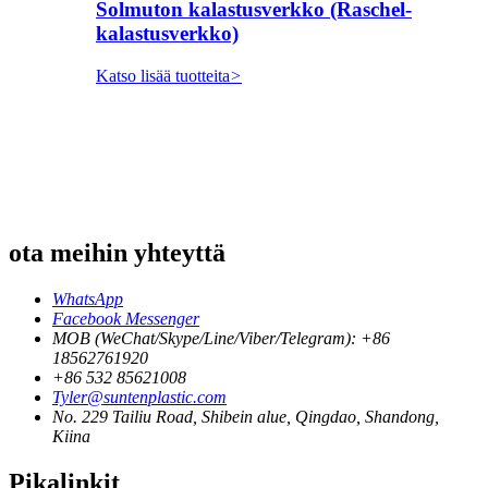
Solmuton kalastusverkko (Raschel-
kalastusverkko)
Katso lisää tuotteita
>
ota meihin yhteyttä
WhatsApp
Facebook Messenger
MOB (WeChat/Skype/Line/Viber/Telegram): +86
18562761920
+86 532 85621008
Tyler@suntenplastic.com
No. 229 Tailiu Road, Shibein alue, Qingdao, Shandong,
Kiina
Pikalinkit