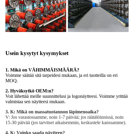
Usein kysytyt kysymykset
1. Mikä on VÄHIMMÄISMÄÄRÄ?
Voimme säätää sitä tarpeidesi mukaan, ja eri tuotteilla on eri
MOQ.
2. Hyväksytkö OEM:n?
Voit lähettää meille suunnittelusi ja logonäytteesi. Voimme yrittää
valmistaa sen näytteesi mukaan.
3. K: Mikä on massatuotannon läpimenoaika?
V: Jos varastossamme, noin 1-7 päivää; jos räätälöinnissä, noin
15-30 päivää (jos tarvitset aikaisemmin, keskustele kanssamme).
4. K: Voinko saada näytteen?