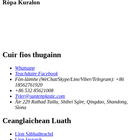
Ròpa Kuralon
Cuir fios thugainn
Whatsapp
Teachdaire Facebook
Fòn-làimhe (WeChat/Skype/Line/Viber/Telegram): +86
18562761920
+86 532 85621008
Tyler@suntenplastic.com
Àir 229 Rathad Tailiu, Shibei Sgìre, Qingdao, Shandong,
Sìona
Ceanglaichean Luath
Lìon Sàbhailteachd
Lìon Iasgaich