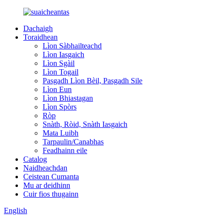
Dachaigh
Toraidhean
Lìon Sàbhailteachd
Lìon Iasgaich
Lìon Sgàil
Lìon Togail
Pasgadh Lìon Bèil, Pasgadh Sile
Lìon Eun
Lìon Bhiastagan
Lìon Spòrs
Ròp
Snàth, Ròid, Snàth Iasgaich
Mata Luibh
Tarpaulin/Canabhas
Feadhainn eile
Catalog
Naidheachdan
Ceistean Cumanta
Mu ar deidhinn
Cuir fios thugainn
English