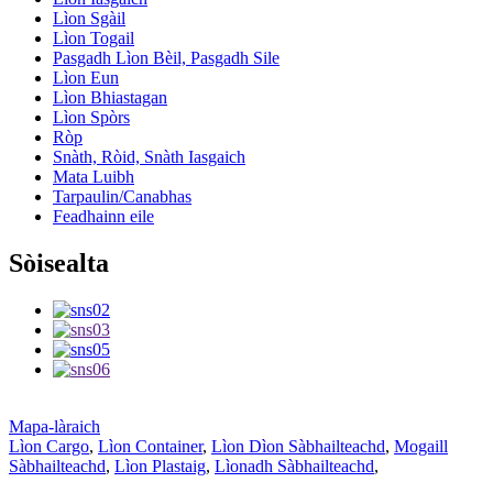
Lìon Sgàil
Lìon Togail
Pasgadh Lìon Bèil, Pasgadh Sile
Lìon Eun
Lìon Bhiastagan
Lìon Spòrs
Ròp
Snàth, Ròid, Snàth Iasgaich
Mata Luibh
Tarpaulin/Canabhas
Feadhainn eile
Sòisealta
Mapa-làraich
Lìon Cargo
,
Lìon Container
,
Lìon Dìon Sàbhailteachd
,
Mogaill
Sàbhailteachd
,
Lìon Plastaig
,
Lìonadh Sàbhailteachd
,