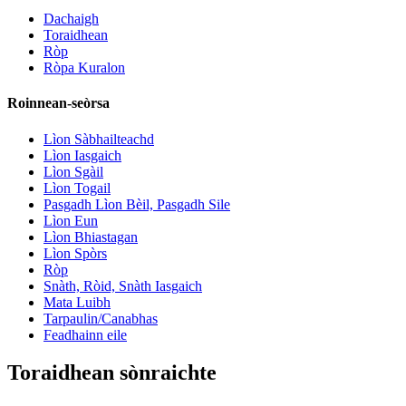
Dachaigh
Toraidhean
Ròp
Ròpa Kuralon
Roinnean-seòrsa
Lìon Sàbhailteachd
Lìon Iasgaich
Lìon Sgàil
Lìon Togail
Pasgadh Lìon Bèil, Pasgadh Sile
Lìon Eun
Lìon Bhiastagan
Lìon Spòrs
Ròp
Snàth, Ròid, Snàth Iasgaich
Mata Luibh
Tarpaulin/Canabhas
Feadhainn eile
Toraidhean sònraichte