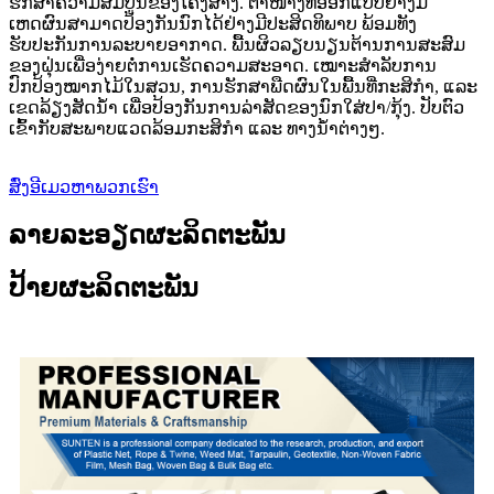
ຮັກສາຄວາມສົມບູນຂອງໂຄງສ້າງ. ຕາໜ່າງທີ່ອອກແບບຢ່າງມີ
ເຫດຜົນສາມາດປ້ອງກັນນົກໄດ້ຢ່າງມີປະສິດທິພາບ ພ້ອມທັງ
ຮັບປະກັນການລະບາຍອາກາດ. ພື້ນຜິວລຽບນຽນຕ້ານການສະສົມ
ຂອງຝຸ່ນເພື່ອງ່າຍຕໍ່ການເຮັດຄວາມສະອາດ. ເໝາະສຳລັບການ
ປົກປ້ອງໝາກໄມ້ໃນສວນ, ການຮັກສາພືດຜົນໃນພື້ນທີ່ກະສິກຳ, ແລະ
ເຂດລ້ຽງສັດນ້ຳ ເພື່ອປ້ອງກັນການລ່າສັດຂອງນົກໃສ່ປາ/ກຸ້ງ. ປັບຕົວ
ເຂົ້າກັບສະພາບແວດລ້ອມກະສິກຳ ແລະ ທາງນ້ຳຕ່າງໆ.
ສົ່ງອີເມວຫາພວກເຮົາ
ລາຍລະອຽດຜະລິດຕະພັນ
ປ້າຍຜະລິດຕະພັນ