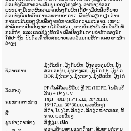
ພ້ອມທັງຮັກສາຄວາມສົມບູນຂອງໂຄງສ້າງ. ຕາໜ່າງທີ່ອອກ
ແບບຢ່າງມີເຫດຜົນສາມາດປ້ອງກັນນົກໄດ້ຢ່າງມີປະສິດທິພາບ
ພ້ອມທັງຮັບປະກັນການລະບາຍອາກາດ. ພື້ນຜິວລຽບນຽນຕ້ານ
ການສະສົມຂອງຝຸ່ນເພື່ອງ່າຍຕໍ່ການເຮັດຄວາມສະອາດ. ເໝາະ
ສຳລັບການປົກປ້ອງໝາກໄມ້ໃນສວນ, ການຮັກສາພືດຜົນໃນພື້ນທີ່
ກະສິກຳ, ແລະ ເຂດລ້ຽງສັດນ້ຳ ເພື່ອປ້ອງກັນການລ່າສັດຂອງນົກ
ໃສ່ປາ/ກຸ້ງ. ປັບຕົວເຂົ້າກັບສະພາບແວດລ້ອມກະສິກຳ ແລະ ທາງນ້ຳ
ຕ່າງໆ.
ມຸ້ງກັນນົກ, ມຸ້ງກັນນົກ, ມຸ້ງຄວບຄຸມນົກ, ມຸ້ງ
ຊື່ລາຍການ
ສວນອະງຸ່ນ, ມຸ້ງກາງແກ, ມຸ້ງນົກ PE, ມຸ້ງຍືດ
BOP, ມຸ້ງກວາງ, ມຸ້ງກວາງ. ມຸ້ງສັດປີກ, ມຸ້ງໄກ່
PP (ໂພລີໂພຣພີລີນ) ຫຼື PE (HDPE, ໂພລີເອທິ
ວັດສະດຸ
ລີນ) + ຢາງ UV
1ຊມ - 4ຊມ (15*15ມມ, 20*20ມມ,
ຂະໜາດຕາໜ່າງ
16*17ມມ, 30*30ມມ, ແລະອື່ນໆ)
ສີດໍາ, ໂປ່ງໃສ, ສີຂຽວ, ສີຂຽວໝາກກອກ, ສີ
ສີ
ຂາວ, ແລະອື່ນໆ
ຮູບຮ່າງຕາໜ່າງ
ສີ່ຫຼ່ຽມ, ເພັດ
ຄວາມຕ້ານທານແຮງດຶງສູງ, ທົນທານຕໍ່ການ