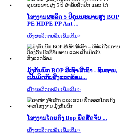
ໂຮງງານຜະລິດ 5 ປີຄຸນນະພາບສູງ BOP
PE HDPE PP Ant ...
ເບິ່ງຜະລິດຕະພັນເພີ່ມເຕີມ
>
ມຸ້ງກັນນົກ BOP ສີເທົາ/ສີເທົາ - ທົນທານ,
ເປັນມິດກັບສິ່ງແວດລ້ອມ...
ເບິ່ງຜະລິດຕະພັນເພີ່ມເຕີມ
>
ໂຮງງານໂດຍກົງ Bop ຍືດສັດຈັບ ...
ເບິ່ງຜະລິດຕະພັນເພີ່ມເຕີມ
>