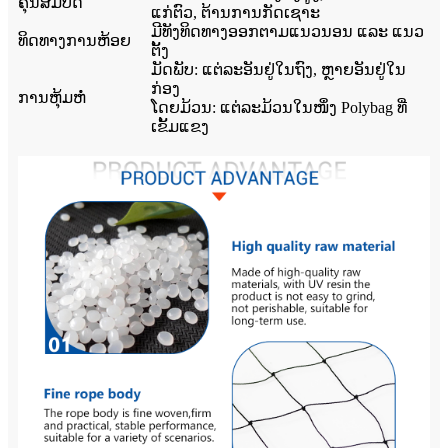
ຄຸນສົມບັດ
ແກ່ຕົວ, ຕ້ານການກັດເຊາະ
ມີທັງທິດທາງອອກຕາມແນວນອນ ແລະ ແນວ
ທິດທາງການຫ້ອຍ
ຕັ້ງ
ມັດພັບ: ແຕ່ລະອັນຢູ່ໃນຖົງ, ຫຼາຍອັນຢູ່ໃນ
ກ່ອງ
ການຫຸ້ມຫໍ່
ໂດຍມ້ວນ: ແຕ່ລະມ້ວນໃນໜຶ່ງ Polybag ທີ່
ເຂັ້ມແຂງ