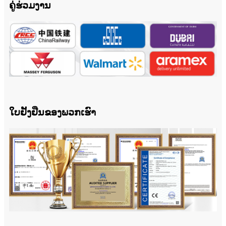
ຄູ່ຮ່ວມງານ
ໃບຢັ້ງຢືນຂອງພວກເຮົາ