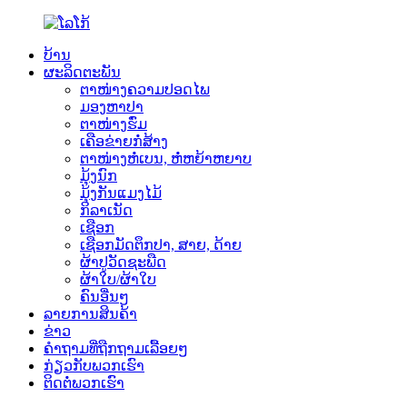
ບ້ານ
ຜະລິດຕະພັນ
ຕາໜ່າງຄວາມປອດໄພ
ມອງຫາປາ
ຕາໜ່າງຮົ່ມ
ເຄືອຂ່າຍກໍ່ສ້າງ
ຕາໜ່າງຫໍ່ເບນ, ຫໍ່ຫຍ້າຫຍາບ
ມຸ້ງນົກ
ມຸ້ງກັນແມງໄມ້
ກິລາເນັດ
ເຊືອກ
ເຊືອກມັດຕຶກປາ, ສາຍ, ດ້າຍ
ຜ້າປູວັດຊະພືດ
ຜ້າໃບ/ຜ້າໃບ
ຄົນອື່ນໆ
ລາຍການສິນຄ້າ
ຂ່າວ
ຄຳຖາມທີ່ຖືກຖາມເລື້ອຍໆ
ກ່ຽວກັບພວກເຮົາ
ຕິດຕໍ່ພວກເຮົາ