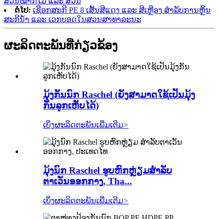
ສວນໝາກໄມ້ ແລະ ສວນ
ຕໍ່ໄປ:
ເຊືອກສະກີ PE 8 ເສັ້ນສີແດງ ແລະ ສີເຫຼືອງ ສຳລັບການຫຼິ້ນ
ສະກີນ້ຳ ແລະ ເວກບອດໃນສວນສາທາລະນະ
ຜະລິດຕະພັນທີ່ກ່ຽວຂ້ອງ
ມຸ້ງກັນນົກ Raschel (ຍັງສາມາດໃຊ້ເປັນມຸ້ງ
ກັນລູກເຫັບໄດ້)
ເບິ່ງຜະລິດຕະພັນເພີ່ມເຕີມ
>
ມຸ້ງນົກ Raschel ຮູບຫົກຫຼ່ຽມສຳລັບ
ຕາເວັນອອກກາງ, Tha...
ເບິ່ງຜະລິດຕະພັນເພີ່ມເຕີມ
>