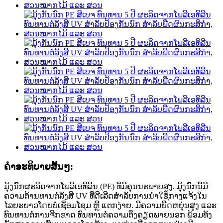
ຄໍາອະທິບາຍສັ້ນໆ:
ມຸ້ງນົກຜະລິດຈາກໂພລີເອທິລີນ (PE) ທີ່ມີຄຸນນະພາບສູງ. ມຸ້ງນົກນີ້ມີ
ຄວາມຕ້ານທານຕໍ່ລັງສີ UV ທີ່ດີເລີດສຳລັບການນຳໃຊ້ກາງແຈ້ງໃນ
ໄລຍະຍາວໂດຍບໍ່ເຊື່ອມໂຊມ ຫຼື ແຕກງ່າຍ. ມີຄວາມຍືດຫຍຸ່ນສູງ ແລະ
ທົນທານຕໍ່ການຈີກຂາດ ທົນທານຕໍ່ຄວາມຕຶງຄຽດພາຍນອກ ພ້ອມທັງ