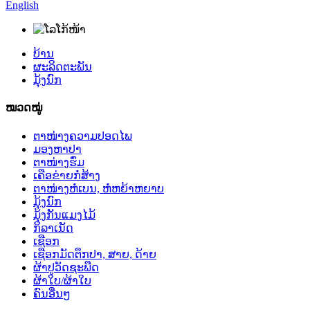
English
ບ້ານ
ຜະລິດຕະພັນ
ມຸ້ງນົກ
ໝວດໝູ່
ຕາໜ່າງຄວາມປອດໄພ
ມອງຫາປາ
ຕາໜ່າງຮົ່ມ
ເຄືອຂ່າຍກໍ່ສ້າງ
ຕາໜ່າງຫໍ່ເບນ, ຫໍ່ຫຍ້າຫຍາບ
ມຸ້ງນົກ
ມຸ້ງກັນແມງໄມ້
ກິລາເນັດ
ເຊືອກ
ເຊືອກມັດຕຶກປາ, ສາຍ, ດ້າຍ
ຜ້າປູວັດຊະພືດ
ຜ້າໃບ/ຜ້າໃບ
ຄົນອື່ນໆ