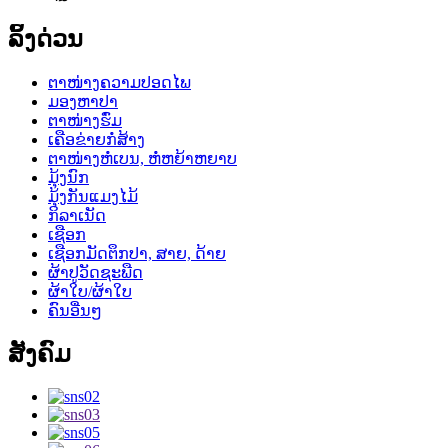
ລິ້ງດ່ວນ
ຕາໜ່າງຄວາມປອດໄພ
ມອງຫາປາ
ຕາໜ່າງຮົ່ມ
ເຄືອຂ່າຍກໍ່ສ້າງ
ຕາໜ່າງຫໍ່ເບນ, ຫໍ່ຫຍ້າຫຍາບ
ມຸ້ງນົກ
ມຸ້ງກັນແມງໄມ້
ກິລາເນັດ
ເຊືອກ
ເຊືອກມັດຕຶກປາ, ສາຍ, ດ້າຍ
ຜ້າປູວັດຊະພືດ
ຜ້າໃບ/ຜ້າໃບ
ຄົນອື່ນໆ
ສັງຄົມ