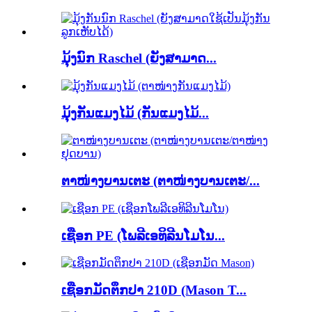
ມຸ້ງນົກ Raschel (ຍັງສາມາດ...
ມຸ້ງກັນແມງໄມ້ (ກັນແມງໄມ້...
ຕາໜ່າງບານເຕະ (ຕາໜ່າງບານເຕະ/...
ເຊືອກ PE (ໂພລີເອທິລີນໂມໂນ...
ເຊືອກມັດຕຶກປາ 210D (Mason T...