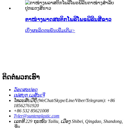
ຕາໜ່າງພາດສະຕິກໂພລີໂພຣພີລີນສີຂາວ
ເບິ່ງຜະລິດຕະພັນເພີ່ມເຕີມ
>
ຕິດຕໍ່ພວກເຮົາ
ວັອດສະປອດ
ເຟສບຸກ ເມສັນເຈີ
ໂທລະສັບມືຖື (WeChat/Skype/Line/Viber/Telegram): +86
18562761920
+86 532 85621008
Tyler@suntenplastic.com
ເລກທີ 229 ຖະໜົນ Tailiu, ເມືອງ Shibei, Qingdao, Shandong,
ຈີນ