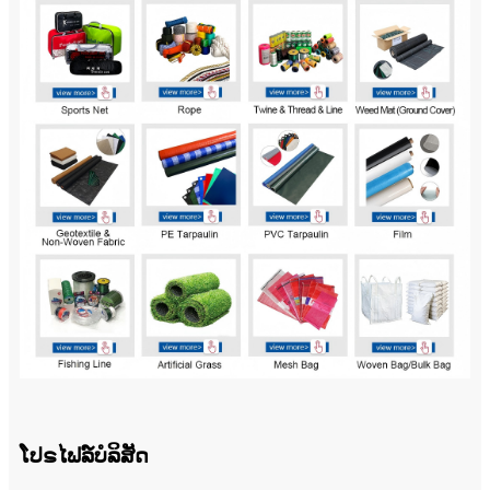
ໂປຣໄຟລ໌ບໍລິສັດ