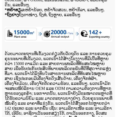
ດິນ, ແລະອື່ນໆ.
*ຫຍ້າທຽມ:
ຫຍ້ານ້ອຍ, ຫຍ້າຈັດສວນ, ຫຍ້າກິລາ, ແລະອື່ນໆ.
*ຖົງຢາງ
ຖົງຕາໜ່າງ, ຖົງທໍ, ຖົງຫຼາຍ, ແລະອື່ນໆ
ດ້ວຍມາດຕະຖານທີ່ເຂັ້ມງວດກ່ຽວກັບວັດຖຸດິບ ແລະ ການຄວບຄຸມ
ຄຸນນະພາບທີ່ເຂັ້ມງວດ, ພວກເຮົາໄດ້ສ້າງໂຮງງານທີ່ມີເນື້ອທີ່ຫຼາຍ
ກວ່າ 15000 ຕາແມັດ ແລະ ສາຍການຜະລິດທີ່ທັນສະໄໝຫຼາຍ
ສາຍ ເພື່ອຮັບປະກັນປະສິດທິພາບຜະລິດຕະພັນທີ່ດີທີ່ສຸດຈາກແຫຼ່ງ
ທີ່ມາ. ພວກເຮົາໄດ້ລົງທຶນໃນສາຍການຜະລິດທີ່ທັນສະໄໝຫຼາຍ
ສາຍ ເຊິ່ງປະກອບມີເຄື່ອງຈັກດຶງເສັ້ນດ້າຍ, ເຄື່ອງຈັກທໍຜ້າ,
ເຄື່ອງຈັກມ້ວນ, ເຄື່ອງຈັກຕັດຄວາມຮ້ອນ, ແລະອື່ນໆ. ພວກເຮົາມັກ
ຈະສະເໜີບໍລິການ OEM ແລະ ODM ຕາມຄວາມຕ້ອງການທີ່ຫຼາກ
ຫຼາຍຂອງລູກຄ້າ; ນອກຈາກນັ້ນ, ພວກເຮົາຍັງມີຂະໜາດຕະຫຼາດທີ່
ໄດ້ຮັບຄວາມນິຍົມ ແລະ ມາດຕະຖານບາງຢ່າງ. ດ້ວຍຄຸນນະພາບທີ່
ໝັ້ນຄົງ ແລະ ລາຄາທີ່ແຂ່ງຂັນ, ພວກເຮົາໄດ້ສົ່ງອອກໄປຫຼາຍກວ່າ
142 ປະເທດ ແລະ ພາກພື້ນ ເຊັ່ນ: ອາເມລິກາເໜືອ ແລະ ອາເມລິກາ
ໃຕ້, ເອີຣົບ, ອາຊີຕາເວັນອອກສຽງໃຕ້, ຕາເວັນອອກກາງ, ອົດສະ