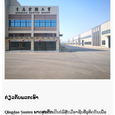
ກ່ຽວກັບພວກເຮົາ
Qingdao Sunten ພາດສະຕິກ
ເປັນບໍລິສັດມືອາຊີບທີ່ອຸທິດຕົນເພື່ອ