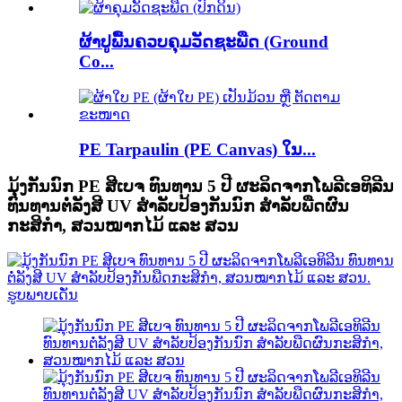
ຜ້າປູພື້ນຄວບຄຸມວັດຊະພືດ (Ground
Co...
PE Tarpaulin (PE Canvas) ໃນ...
ມຸ້ງກັນນົກ PE ສີເບຈ ທົນທານ 5 ປີ ຜະລິດຈາກໂພລີເອທິລີນ
ທົນທານຕໍ່ລັງສີ UV ສຳລັບປ້ອງກັນນົກ ສຳລັບພືດຜົນ
ກະສິກຳ, ສວນໝາກໄມ້ ແລະ ສວນ