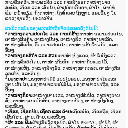
ການຄົ້ນຄວ້າ, ການຜະລິດ ແລະ ການສົ່ງອອກຕາໜ່າງພາດ
ສະຕິກ, ເຊືອກ ແລະ ເສັ້ນໄຍ, ຜ້າປູບ່ອນກັນຊາ, ຜ້າໃບ, ຜ້າບໍ່ທໍ,
ຟິມ, ຫຍ້າທຽມ, ຖົງຕາໜ່າງ, ຖົງທໍ ແລະ ຖົງຫຼາຍ ແລະອື່ນໆ ໃນ
ແຂວງຊານຕົງ, ປະເທດຈີນ.
ຜະລິດຕະພັນຂອງພວກເຮົາຖືກຈັດປະເພດດັ່ງຕໍ່ໄປນີ້:
*ຕາໜ່າງຄວາມປອດໄພ ແລະ ການກໍ່ສ້າງ:
ຕາໜ່າງຄວາມປອດໄພ,
ຕາໜ່າງສິນຄ້າ, ຕາໜ່າງບັນຈຸ, ຕາໜ່າງຍືດ, ຕາໜ່າງພາເລັດ,
ຕາໜ່າງສັດປີກ, ຮົ້ວຄວາມປອດໄພ, ຕາໜ່າງເສັ້ນໃຍແກ້ວ, ແລະ
ອື່ນໆ.
*ຕາໜ່າງກະສິກຳ ແລະ ສວນ:
ຕາໜ່າງບັງແດດ, ຜ້າໃບບັງແດດ,
ຕາໜ່າງພັນບังໂຄນ, ຕາໜ່າງກັນນົກ, ຕາໜ່າງກັນແມງໄມ້,
ຕາໜ່າງແຫ້ງ, ຕາໜ່າງສ້າງຮົ້ວ, ຕາໜ່າງໝາກກອກ, ຕາໜ່າງກັນ
ລູກເຫັບ, ແລະອື່ນໆ.
*ມອງຫາປາ:
ມອງຫາປາ PE ແບບໄນລອນ, ມອງຫາປາໄນລອນ
ຫຼາຍເສັ້ນໄຍ, ມອງຫາປາແບບບໍ່ມີປົມ, ມອງຫາປາແບບຖັກ, ແລະ
ອື່ນໆ.
*ຕາໜ່າງກິລາ:
ຕາໜ່າງບານເຕະ, ຕາໜ່າງເທັນນິດ, ຕາໜ່າງບານ
ສົ່ງ, ຕາໜ່າງແບດມິນຕັນ, ຕາໜ່າງບານບ້ວງ, ຕາໜ່າງປິງປ່ອງ,
ແລະອື່ນໆ.
*ເຊືອກ, ເຊືອກພັນ, ເຊືອກ ແລະ ດ້າຍ:
ເຊືອກບິດ, ເຊືອກຖັກ, ເຊືອກ
ເສັ້ນໃຫຍ່, ສາຍ, ດ້າຍ, ແລະອື່ນໆ.
*ຜ້າ ແລະ ຟິມ:
ຜ້າປູກັນວັດຊະພືດ, ຜ້າໃບ PE/PVC, ຜ້າບໍ່ທໍ, ຜ້າ
Geotextile, ຜ້າ Oxford, ຟິມເຮືອນແກ້ວ, ຜ້າຫໍ່ຫຍ້າ, ຟິມປົກຄຸມ