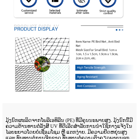
ມຸ້ງນົກຜະລິດຈາກໂພລີເອທິລີນ (PE) ທີ່ມີຄຸນນະພາບສູງ. ມຸ້ງນົກນີ້ມີ
ຄວາມຕ້ານທານຕໍ່ລັງສີ UV ທີ່ດີເລີດສຳລັບການນຳໃຊ້ກາງແຈ້ງໃນ
ໄລຍະຍາວໂດຍບໍ່ເຊື່ອມໂຊມ ຫຼື ແຕກງ່າຍ. ມີຄວາມຍືດຫຍຸ່ນສູງ
ແລະ ທົນທານຕໍ່ການຈີກຂາດ ທົນທານຕໍ່ຄວາມຕຶງຄຽດພາຍນອກ