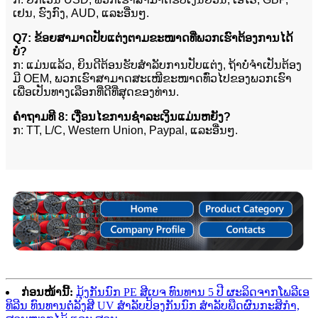
ເຢນ, ຮົງກົງ, AUD, ແລະອື່ນໆ.
Q7: ຂ້ອຍສາມາດປັບແຕ່ງຕາມຂະໜາດທີ່ພວກເຮົາຕ້ອງການໄດ້
ບໍ?
ກ: ແມ່ນແລ້ວ, ຍິນດີຕ້ອນຮັບສຳລັບການປັບແຕ່ງ, ຖ້າບໍ່ຈຳເປັນຕ້ອງ
ມີ OEM, ພວກເຮົາສາມາດສະເໜີຂະໜາດທົ່ວໄປຂອງພວກເຮົາ
ເພື່ອເປັນທາງເລືອກທີ່ດີທີ່ສຸດຂອງທ່ານ.
ຄຳຖາມທີ 8: ເງື່ອນໄຂການຊຳລະເງິນແມ່ນຫຍັງ?
ກ: TT, L/C, Western Union, Paypal, ແລະອື່ນໆ.
ກ່ອນໜ້ານີ້:
ມຸ້ງກັນນົກ PE ສີເບຈ ທົນທານ 5 ປີ ຜະລິດຈາກໂພລີເອ
ທິລີນ ທົນທານຕໍ່ລັງສີ UV ສຳລັບປ້ອງກັນນົກ ສຳລັບພືດຜົນກະສິກຳ,