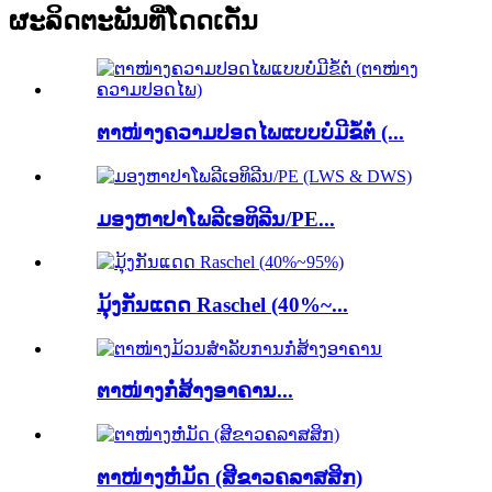
ຜະລິດຕະພັນທີ່ໂດດເດັ່ນ
ຕາໜ່າງຄວາມປອດໄພແບບບໍ່ມີຂໍ້ຕໍ່ (...
ມອງຫາປາໂພລີເອທິລີນ/PE...
ມຸ້ງກັນແດດ Raschel (40%~...
ຕາໜ່າງກໍ່ສ້າງອາຄານ...
ຕາໜ່າງຫໍ່ມັດ (ສີຂາວຄລາສສິກ)