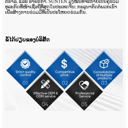
ຕຣາລີ, ແລະ ອາຟຣິກາ. SUNTEN ມຸ່ງໝັ້ນທີ່ຈະກາຍເປັນຄູ່ຮ່ວມ
ທຸລະກິດທີ່ໜ້າເຊື່ອຖືທີ່ສຸດໃນປະເທດຈີນ; ກະລຸນາຕິດຕໍ່ພວກເຮົາ
ເພື່ອສ້າງການຮ່ວມມືທີ່ເປັນປະໂຫຍດຮ່ວມກັນ.
ຂໍ້ໄດ້ປຽບຂອງບໍລິສັດ