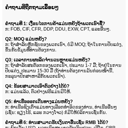
ຄຳຖາມທີ່ຖືກຖາມເລື້ອຍໆ
ຄຳຖາມທີ 1: ເງື່ອນໄຂການຄ້າແມ່ນຫຍັງຖ້າພວກເຮົາຊື້?
ກ: FOB, CIF, CFR, DDP, DDU, EXW, CPT, ແລະອື່ນໆ.
Q2: MOQ ແມ່ນຫຍັງ?
ກ: ຖ້າສຳລັບຫຼັກຊັບຂອງພວກເຮົາ, ບໍ່ມີ MOQ; ຖ້າໃນການປັບແຕ່ງ,
ຂຶ້ນກັບຂໍ້ມູນທີ່ທ່ານຕ້ອງການ.
Q3: ເວລາການຜະລິດຈຳນວນຫຼາຍແມ່ນຫຍັງ?
ກ: ຖ້າສຳລັບສະຕັອກຂອງພວກເຮົາ, ປະມານ 1-7 ມື້; ຖ້າຢູ່ໃນການ
ປັບແຕ່ງ, ປະມານ 15-30 ມື້ (ຖ້າທ່ານຕ້ອງການມັນກ່ອນໜ້ານີ້,
ກະລຸນາປຶກສາຫາລືກັບພວກເຮົາ).
Q4: ຂ້ອຍສາມາດເອົາຕົວຢ່າງໄດ້ບໍ?
ກ: ແມ່ນແລ້ວ, ຕົວຢ່າງຟຣີແມ່ນມີໃຫ້.
Q5: ທ່າເຮືອອອກເດີນທາງແມ່ນຫຍັງ?
ກ: ທ່າເຮືອຊິງເຕົ່າແມ່ນທາງເລືອກທຳອິດຂອງທ່ານ, ທ່າເຮືອອື່ນໆ
(ເຊັ່ນ: ຊຽງໄຮ້, ແລະ ກວາງໂຈວ) ກໍ່ມີໃຫ້ບໍລິການເຊັ່ນກັນ.
ຄຳຖາມທີ 6: ທ່ານສາມາດຮັບເງິນຕາອື່ນເຊັ່ນ RMB ໄດ້ບໍ?
ກ: ຍົກເວັ້ນ USD, ພວກເຮົາສາມາດຮັບເງິນຢວນ, ເອີໂຣ, GBP,