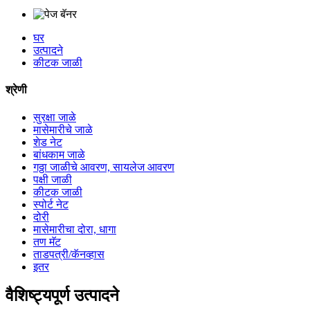
घर
उत्पादने
कीटक जाळी
श्रेणी
सुरक्षा जाळे
मासेमारीचे जाळे
शेड नेट
बांधकाम जाळे
गठ्ठा जाळीचे आवरण, सायलेज आवरण
पक्षी जाळी
कीटक जाळी
स्पोर्ट नेट
दोरी
मासेमारीचा दोरा, धागा
तण मॅट
ताडपत्री/कॅनव्हास
इतर
वैशिष्ट्यपूर्ण उत्पादने