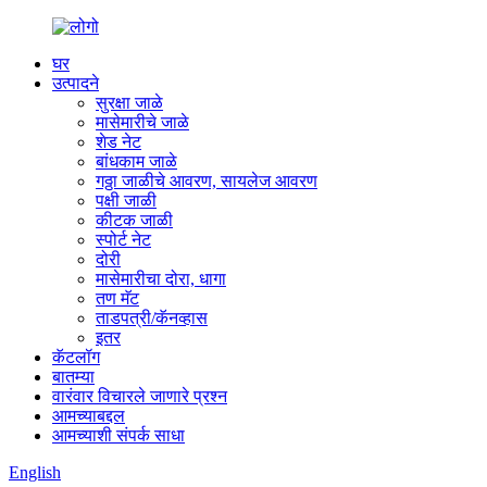
घर
उत्पादने
सुरक्षा जाळे
मासेमारीचे जाळे
शेड नेट
बांधकाम जाळे
गठ्ठा जाळीचे आवरण, सायलेज आवरण
पक्षी जाळी
कीटक जाळी
स्पोर्ट नेट
दोरी
मासेमारीचा दोरा, धागा
तण मॅट
ताडपत्री/कॅनव्हास
इतर
कॅटलॉग
बातम्या
वारंवार विचारले जाणारे प्रश्न
आमच्याबद्दल
आमच्याशी संपर्क साधा
English