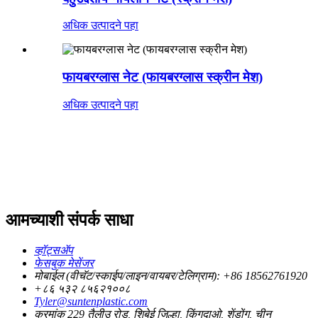
अधिक उत्पादने पहा
फायबरग्लास नेट (फायबरग्लास स्क्रीन मेश)
अधिक उत्पादने पहा
आमच्याशी संपर्क साधा
व्हॉट्सॲप
फेसबुक मेसेंजर
मोबाईल (वीचॅट/स्काईप/लाइन/वायबर/टेलिग्राम): +86 18562761920
+८६ ५३२ ८५६२१००८
Tyler@suntenplastic.com
क्रमांक 229 तैलीउ रोड, शिबेई जिल्हा, किंगदाओ, शेंडोंग, चीन