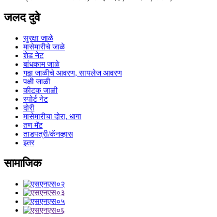
जलद दुवे
सुरक्षा जाळे
मासेमारीचे जाळे
शेड नेट
बांधकाम जाळे
गठ्ठा जाळीचे आवरण, सायलेज आवरण
पक्षी जाळी
कीटक जाळी
स्पोर्ट नेट
दोरी
मासेमारीचा दोरा, धागा
तण मॅट
ताडपत्री/कॅनव्हास
इतर
सामाजिक