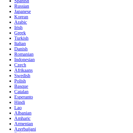
Spanish
Russian
Japanese
Korean
Arabic
Irish
Greek
Turkish
Italian
Danish
Romanian
Indonesian
Czech
Afrikaans
Swedish
Polish
Basque
Catalan
Esperanto
Hindi
Lao
Albanian
Amharic
Armenian
Azerbaijani