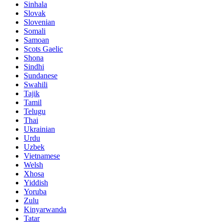
Sinhala
Slovak
Slovenian
Somali
Samoan
Scots Gaelic
Shona
Sindhi
Sundanese
Swahili
Tajik
Tamil
Telugu
Thai
Ukrainian
Urdu
Uzbek
Vietnamese
Welsh
Xhosa
Yiddish
Yoruba
Zulu
Kinyarwanda
Tatar