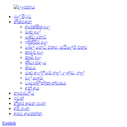
මුල් පිටුව
නිෂ්පාදන
ආරක්ෂිත දැල
මාළු දැල්
ෂේඩ් නෙට්
ඉදිකිරීම් දැල
බේල් නෙට් එතුම, සයිලේජ් එතුම
කුරුළු දැල
කෘමි දැල
ක්‍රීඩා ජාලය
කඹය
මාළු ඇල්ලීමේ නූල්, ලණුව, නූල්
වල් පැදුරු
ටාපෝලින්/කැන්වසය
අන් අය
නාමාවලිය
පුවත්
නිතර අසන පැන
අපි ගැන
අපව අමතන්න
English