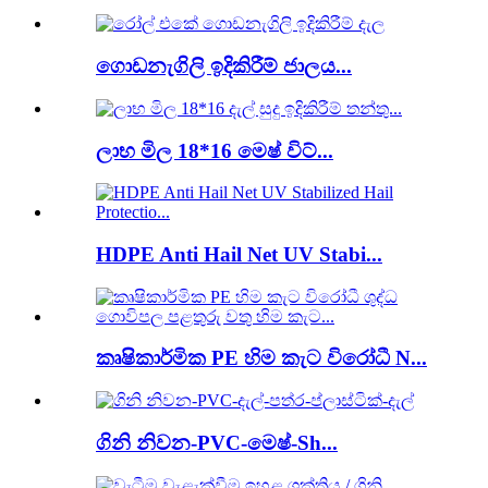
ගොඩනැගිලි ඉදිකිරීම් ජාලය...
ලාභ මිල 18*16 මෙෂ් විට්...
HDPE Anti Hail Net UV Stabi...
කෘෂිකාර්මික PE හිම කැට විරෝධී N...
ගිනි නිවන-PVC-මෙෂ්-Sh...