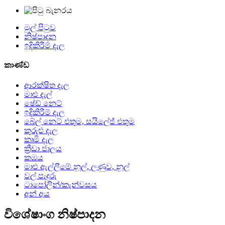
මුල් පිටුව
නිෂ්පාදන
ඉදිකිරීම් දැල
කාණ්ඩ
ආරක්ෂිත දැල
මාළු දැල්
ෂේඩ් නෙට්
ඉදිකිරීම් දැල
බේල් නෙට් එතුම, සයිලේජ් එතුම
කුරුළු දැල
කෘමි දැල
ක්‍රීඩා ජාලය
කඹය
මාළු ඇල්ලීමේ නූල්, ලණුව, නූල්
වල් පැදුරු
ටාපෝලින්/කැන්වසය
අන් අය
විශේෂාංග නිෂ්පාදන