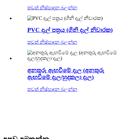
තවත් නිෂ්පාදන බලන්න
PVC දැල් පත්‍රය (ගිනි දැල් නිවාරක)
තවත් නිෂ්පාදන බලන්න
අනතුරු ඇඟවීමේ දැල (අනතුරු
ඇඟවීමේ දැල/හුදකලා දැල)
තවත් නිෂ්පාදන බලන්න