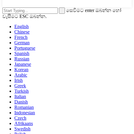
සෙවීමට enter ඔබන්න හෝ
වැසීමට ESC ඔබන්න.
English
Chinese
French
German
Portuguese
Spanish
Russian
Japanese
Korean
Arabic
Irish
Greek
Turkish
Italian
Danish
Romanian
Indonesian
Czech
Afrikaans
Swedish