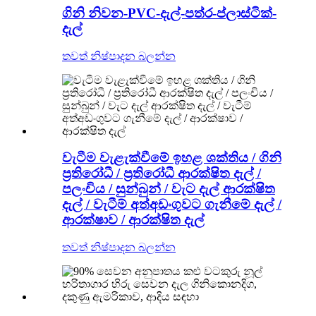
ගිනි නිවන-PVC-දැල්-පත්ර-ප්ලාස්ටික්-
දැල්
තවත් නිෂ්පාදන බලන්න
වැටීම වැළැක්වීමේ ඉහළ ශක්තිය / ගිනි
ප්‍රතිරෝධී / ප්‍රතිරෝධී ආරක්ෂිත දැල් /
පලංචිය / සුන්බුන් / වැට දැල් ආරක්ෂිත
දැල් / වැටීම් අත්අඩංගුවට ගැනීමේ දැල් /
ආරක්ෂාව / ආරක්ෂිත දැල්
තවත් නිෂ්පාදන බලන්න