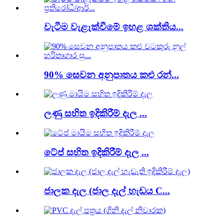
වැටීම වැළැක්වීමේ ඉහළ ශක්තිය...
90% සෙවන අනුපාතය කළු රන්...
ලණු සහිත ඉදිකිරීම් දැල ...
ටේප් සහිත ඉදිකිරීම් දැල ...
ජාලක දැල (ජාල දැල් හැඩය C...