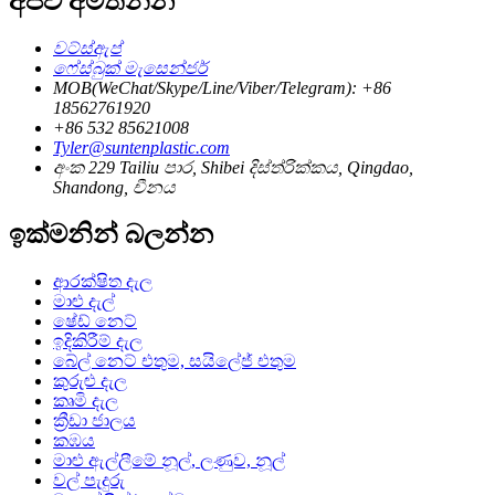
අපව අමතන්න
වට්ස්ඇප්
ෆේස්බුක් මැසෙන්ජර්
MOB(WeChat/Skype/Line/Viber/Telegram): +86
18562761920
+86 532 85621008
Tyler@suntenplastic.com
අංක 229 Tailiu පාර, Shibei දිස්ත්රික්කය, Qingdao,
Shandong, චීනය
ඉක්මනින් බලන්න
ආරක්ෂිත දැල
මාළු දැල්
ෂේඩ් නෙට්
ඉදිකිරීම් දැල
බේල් නෙට් එතුම, සයිලේජ් එතුම
කුරුළු දැල
කෘමි දැල
ක්‍රීඩා ජාලය
කඹය
මාළු ඇල්ලීමේ නූල්, ලණුව, නූල්
වල් පැදුරු