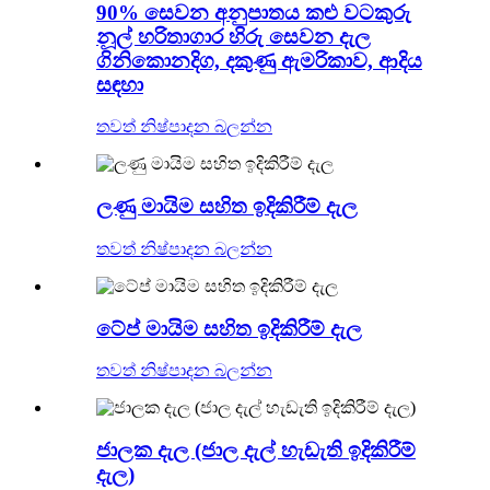
90% සෙවන අනුපාතය කළු වටකුරු
නූල් හරිතාගාර හිරු සෙවන දැල
ගිනිකොනදිග, දකුණු ඇමරිකාව, ආදිය
සඳහා
තවත් නිෂ්පාදන බලන්න
ලණු මායිම සහිත ඉදිකිරීම් දැල
තවත් නිෂ්පාදන බලන්න
ටේප් මායිම සහිත ඉදිකිරීම් දැල
තවත් නිෂ්පාදන බලන්න
ජාලක දැල (ජාල දැල් හැඩැති ඉදිකිරීම්
දැල)