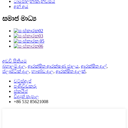
ටාපෝලින්/කැන්වසය
අන් අය
සමාජ මාධ්‍ය
අඩවි සිතියම
බහාලුම් දැල
,
ආරක්ෂිත ආරක්ෂණ ජාලය
,
ආරක්ෂිත දැල්
,
ප්ලාස්ටික් දැල
,
භාණ්ඩ දැල
,
ආරක්ෂිත දැලක්
,
වට්ස්ඇප්
පණිවිඩකරු
ස්කයිප්
විද්‍යුත් තැපෑල
+86 532 85621008