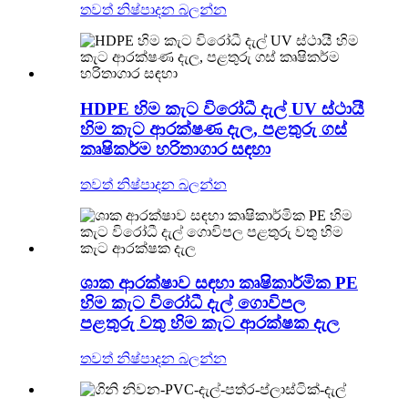
තවත් නිෂ්පාදන බලන්න
HDPE හිම කැට විරෝධී දැල් UV ස්ථායී
හිම කැට ආරක්ෂණ දැල, පළතුරු ගස්
කෘෂිකර්ම හරිතාගාර සඳහා
තවත් නිෂ්පාදන බලන්න
ශාක ආරක්ෂාව සඳහා කෘෂිකාර්මික PE
හිම කැට විරෝධී දැල් ගොවිපල
පළතුරු වතු හිම කැට ආරක්ෂක දැල
තවත් නිෂ්පාදන බලන්න