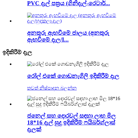
PVC දැල් පත්‍රය (ගිනිදැල්-රෙටාර්...
අනතුරු ඇඟවීමේ ජාලය (අනතුරු
ඇඟවීමේ දැල/I...
ඉදිකිරීම් දැල
රෝල් එකේ ගොඩනැගිලි ඉදිකිරීම් දැල
තවත් නිෂ්පාදන බලන්න
ජනෙල් සහ දොරවල් සඳහා ලාභ මිල
18*16 දැල් සුදු ඉදිකිරීම් ෆයිබර්ග්ලාස්
දැලක්