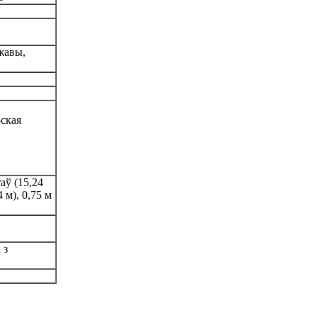
жавы,
ская
таў (15,24
4 м), 0,75 м
 з