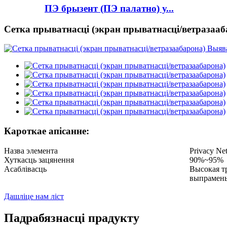
ПЭ брызент (ПЭ палатно) у...
Сетка прыватнасці (экран прыватнасці/ветразааб
Кароткае апісанне:
Назва элемента
Privacy Ne
Хуткасць зацянення
90%~95%
Асаблівасць
Высокая т
выпрамень
Дашліце нам ліст
Падрабязнасці прадукту