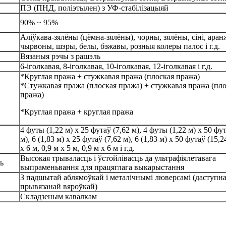
ПЭ (ПНД, поліэтылен) з УФ-стабілізацыяй
90% ~ 95%
Аліўкава-зялёны (цёмна-зялёны), чорны, зялёны, сіні, аран
чырвоны, шэры, белы, бэжавы, розныя колеры палос і г.д.
Вязаныя рэчы з рашэль
6-іголкавая, 8-іголкавая, 10-іголкавая, 12-іголкавая і г.д.
*Круглая пража + стужкавая пража (плоская пража)
*Стужкавая пража (плоская пража) + стужкавая пража (пло
пража)
*Круглая пража + круглая пража
4 футы (1,22 м) х 25 футаў (7,62 м), 4 футы (1,22 м) х 50 фу
м), 6 (1,83 м) х 25 футаў (7,62 м), 6 (1,83 м) х 50 футаў (15,2
х 6 м, 0,9 м х 5 м, 0,9 м х 6 м і г.д.
Высокая трываласць і ўстойлівасць да ультрафіялетавага
ь
выпраменьвання для працяглага выкарыстання
З падшытай аблямоўкай і металічнымі люверсамі (даступна
прывязанай вяроўкай)
Складзеным кавалкам