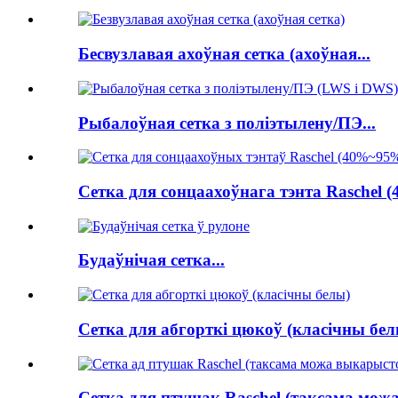
Бесвузлавая ахоўная сетка (ахоўная...
Рыбалоўная сетка з поліэтылену/ПЭ...
Сетка для сонцаахоўнага тэнта Raschel (
Будаўнічая сетка...
Сетка для абгорткі цюкоў (класічны бел
Сетка для птушак Raschel (таксама можа 