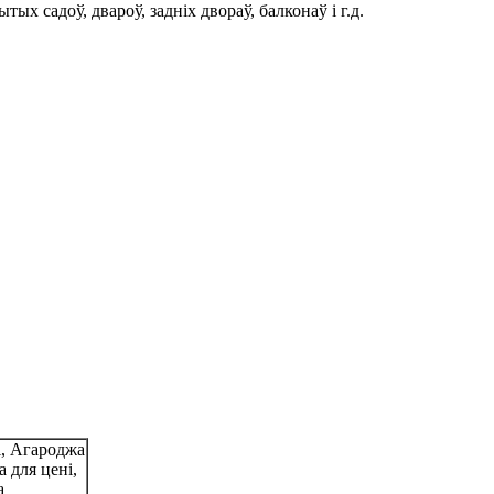
ых садоў, двароў, задніх двораў, балконаў і г.д.
і, Агароджа
а для цені,
а