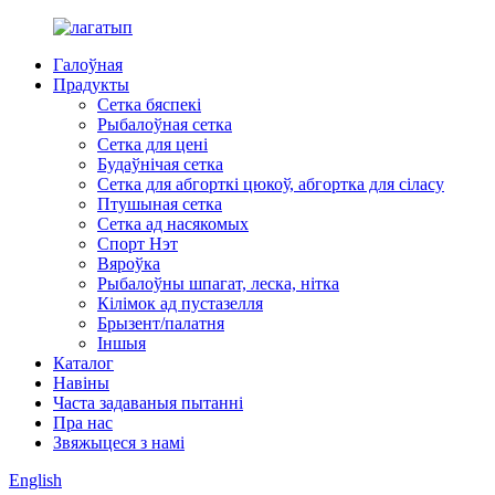
Галоўная
Прадукты
Сетка бяспекі
Рыбалоўная сетка
Сетка для цені
Будаўнічая сетка
Сетка для абгорткі цюкоў, абгортка для сіласу
Птушыная сетка
Сетка ад насякомых
Спорт Нэт
Вяроўка
Рыбалоўны шпагат, леска, нітка
Кілімок ад пустазелля
Брызент/палатня
Іншыя
Каталог
Навіны
Часта задаваныя пытанні
Пра нас
Звяжыцеся з намі
English