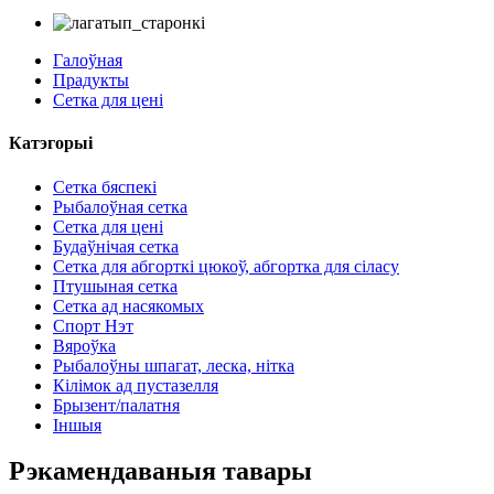
Галоўная
Прадукты
Сетка для цені
Катэгорыі
Сетка бяспекі
Рыбалоўная сетка
Сетка для цені
Будаўнічая сетка
Сетка для абгорткі цюкоў, абгортка для сіласу
Птушыная сетка
Сетка ад насякомых
Спорт Нэт
Вяроўка
Рыбалоўны шпагат, леска, нітка
Кілімок ад пустазелля
Брызент/палатня
Іншыя
Рэкамендаваныя тавары