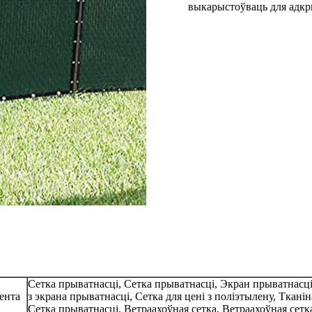
выкарыстоўваць для адкрыт
Сетка прыватнасці, Сетка прыватнасці, Экран прыватнасц
ента
з экрана прыватнасці, Сетка для цені з поліэтылену, Тканін
Сетка прыватнасці, Ветраахоўная сетка, Ветраахоўная сетк