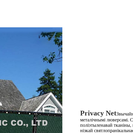
Privacy Net
Звычайн
металічнымі люверсамі. 
поліэтыленавай тканіны, я
нізкай святлопранікальна