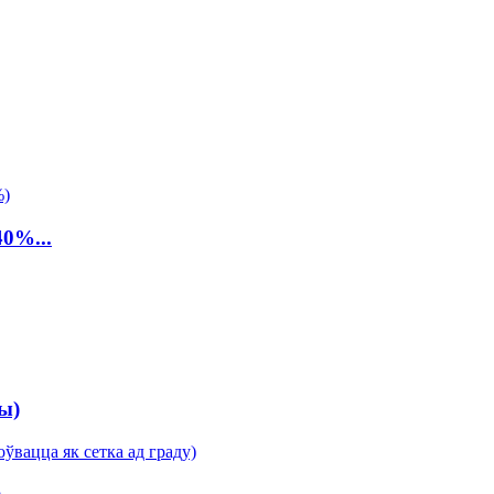
40%...
ы)
...