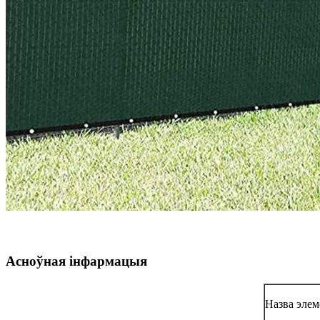
Асноўная інфармацыя
Назва элем