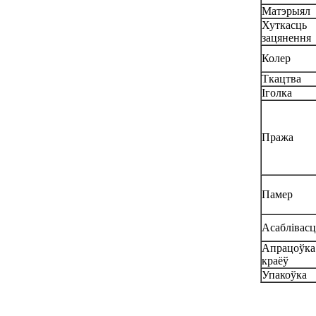
Матэрыял
Хуткасць
зацянення
Колер
Ткацтва
Іголка
Пража
Памер
Асаблівасц
Апрацоўка
краёў
Упакоўка