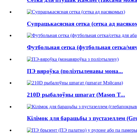
Супрацькасясная сетка (сетка ад насяком
Футбольная сетка (футбольная сетка/мяч.
ПЭ вяроўка (поліэтыленавы мона...
210D рыбалоўны шпагат (Mason T...
Кілімок для барацьбы з пустазеллем (Gro