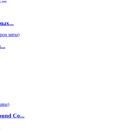
ых...
..
und Co...