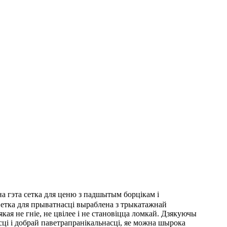
а гэта сетка для ценю з падшытым борцікам і
Сетка для прыватнасці выраблена з трыкатажнай
кая не гніе, не цвілее і не становіцца ломкай. Дзякуючы
сці і добрай паветрапранікальнасці, яе можна шырока