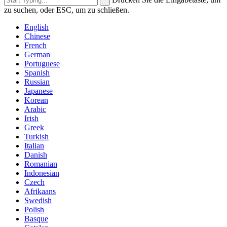
zu suchen, oder ESC, um zu schließen.
English
Chinese
French
German
Portuguese
Spanish
Russian
Japanese
Korean
Arabic
Irish
Greek
Turkish
Italian
Danish
Romanian
Indonesian
Czech
Afrikaans
Swedish
Polish
Basque