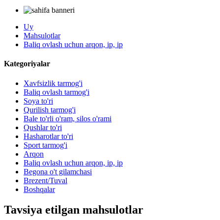
Uy
Mahsulotlar
Baliq ovlash uchun arqon, ip, ip
Kategoriyalar
Xavfsizlik tarmog'i
Baliq ovlash tarmog'i
Soya to'ri
Qurilish tarmog'i
Bale to'rli o'ram, silos o'rami
Qushlar to'ri
Hasharotlar to'ri
Sport tarmog'i
Arqon
Baliq ovlash uchun arqon, ip, ip
Begona o't gilamchasi
Brezent/Tuval
Boshqalar
Tavsiya etilgan mahsulotlar