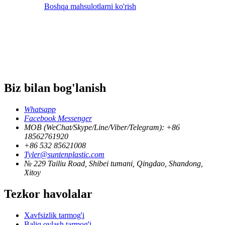
Boshqa mahsulotlarni ko'rish
Biz bilan bog'lanish
Whatsapp
Facebook Messenger
MOB (WeChat/Skype/Line/Viber/Telegram): +86
18562761920
+86 532 85621008
Tyler@suntenplastic.com
№ 229 Tailiu Road, Shibei tumani, Qingdao, Shandong,
Xitoy
Tezkor havolalar
Xavfsizlik tarmog'i
Baliq ovlash tarmog'i