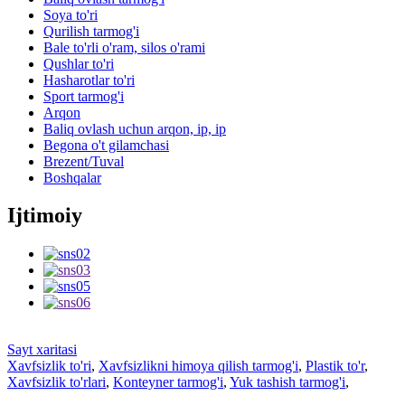
Soya to'ri
Qurilish tarmog'i
Bale to'rli o'ram, silos o'rami
Qushlar to'ri
Hasharotlar to'ri
Sport tarmog'i
Arqon
Baliq ovlash uchun arqon, ip, ip
Begona o't gilamchasi
Brezent/Tuval
Boshqalar
Ijtimoiy
Sayt xaritasi
Xavfsizlik to'ri
,
Xavfsizlikni himoya qilish tarmog'i
,
Plastik to'r
,
Xavfsizlik to'rlari
,
Konteyner tarmog'i
,
Yuk tashish tarmog'i
,