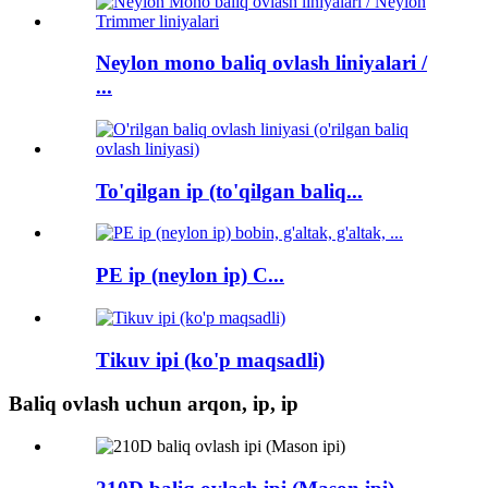
Neylon mono baliq ovlash liniyalari /
...
To'qilgan ip (to'qilgan baliq...
PE ip (neylon ip) C...
Tikuv ipi (ko'p maqsadli)
Baliq ovlash uchun arqon, ip, ip