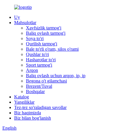
Uy
Mahsulotlar
Xavfsizlik tarmog'i
Baliq ovlash tarmog'i
Soya to'ri
Qurilish tarmog'i
Bale to'rli o'ram, silos o'rami
Qushlar to'ri
Hasharotlar to'ri
Sport tarmog'i
Arqon
Baliq ovlash uchun arqon, ip, ip
Begona o't gilamchasi
Brezent/Tuval
Boshqalar
Katalog
Yangiliklar
Tez-tez so'raladigan savollar
Biz haqimizda
Biz bilan bog'lanish
English