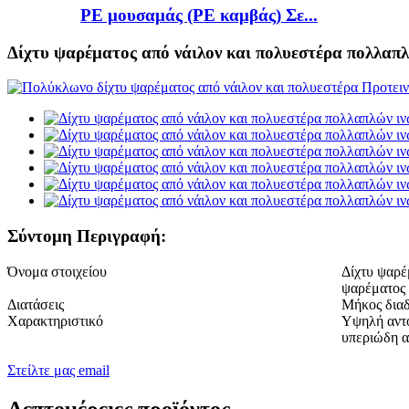
PE μουσαμάς (PE καμβάς) Σε...
Δίχτυ ψαρέματος από νάιλον και πολυεστέρα πολλαπ
Σύντομη Περιγραφή:
Όνομα στοιχείου
Δίχτυ ψαρέ
ψαρέματος 
Διατάσεις
Μήκος δια
Χαρακτηριστικό
Υψηλή αντο
υπεριώδη α
Στείλτε μας email
Λεπτομέρειες προϊόντος