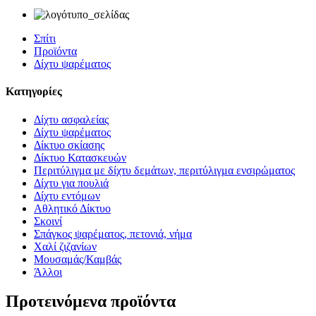
Σπίτι
Προϊόντα
Δίχτυ ψαρέματος
Κατηγορίες
Δίχτυ ασφαλείας
Δίχτυ ψαρέματος
Δίκτυο σκίασης
Δίκτυο Κατασκευών
Περιτύλιγμα με δίχτυ δεμάτων, περιτύλιγμα ενσιρώματος
Δίχτυ για πουλιά
Δίχτυ εντόμων
Αθλητικό Δίκτυο
Σκοινί
Σπάγκος ψαρέματος, πετονιά, νήμα
Χαλί ζιζανίων
Μουσαμάς/Καμβάς
Άλλοι
Προτεινόμενα προϊόντα