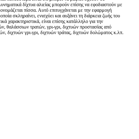
υνηματικά δίχτυα αλιείας μπορούν επίσης να εφοδιαστούν με
 ονομάζεται πίσσα. Αυτό επιτυγχάνεται με την εφαρμογή
 οποία σκληραίνει, ενισχύει και αυξάνει τη διάρκεια ζωής του
τικά χαρακτηριστικά, είναι επίσης κατάλληλο για την
ν, θαλάσσιων τρατών, γρι-γρι, διχτυών προστασίας από
ν, διχτυών γρι-γρι, διχτυών τράτας, διχτυών δολώματος κ.λπ.