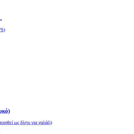
.
υκό)
..