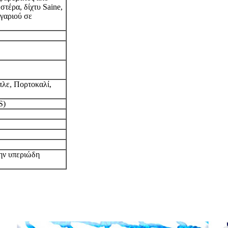
στέρα, δίχτυ Saine,
γγαριού σε
λε, Πορτοκαλί,
S)
την υπεριώδη