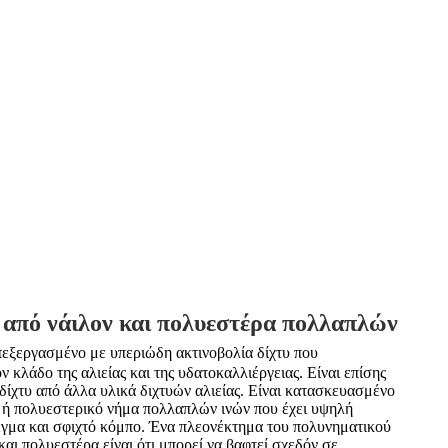
 από νάιλον και πολυεστέρα πολλαπλών
επεξεργασμένο με υπεριώδη ακτινοβολία δίχτυ που
ν κλάδο της αλιείας και της υδατοκαλλιέργειας. Είναι επίσης
δίχτυ από άλλα υλικά διχτυών αλιείας. Είναι κατασκευασμένο
 ή πολυεστερικό νήμα πολλαπλών ινών που έχει υψηλή
έγμα και σφιχτό κόμπο. Ένα πλεονέκτημα του πολυνηματικού
 και πολυεστέρα είναι ότι μπορεί να βαφτεί σχεδόν σε