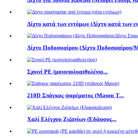
Δίχτυ κατά των εντόμων (Δίχτυ κατά των εν
Δίχτυ Ποδοσφαίρου (Δίχτυ Ποδοσφαίρου/Μ
Σχοινί PE (μονοπολυαιθυλένιο...
210D Σπάγκος ψαρέματος (Mason T...
Χαλί Ελέγχου Ζιζανίων (Εδάφους...