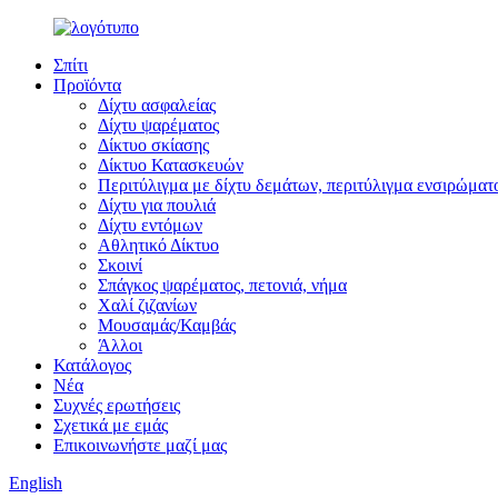
Σπίτι
Προϊόντα
Δίχτυ ασφαλείας
Δίχτυ ψαρέματος
Δίκτυο σκίασης
Δίκτυο Κατασκευών
Περιτύλιγμα με δίχτυ δεμάτων, περιτύλιγμα ενσιρώματ
Δίχτυ για πουλιά
Δίχτυ εντόμων
Αθλητικό Δίκτυο
Σκοινί
Σπάγκος ψαρέματος, πετονιά, νήμα
Χαλί ζιζανίων
Μουσαμάς/Καμβάς
Άλλοι
Κατάλογος
Νέα
Συχνές ερωτήσεις
Σχετικά με εμάς
Επικοινωνήστε μαζί μας
English