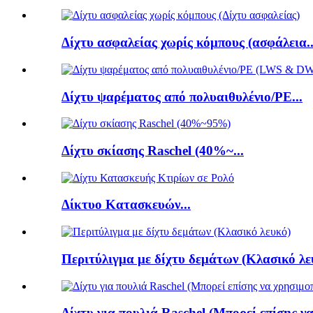
Δίχτυ ασφαλείας χωρίς κόμπους (ασφάλεια..
Δίχτυ ψαρέματος από πολυαιθυλένιο/PE...
Δίχτυ σκίασης Raschel (40%~...
Δίκτυο Κατασκευών...
Περιτύλιγμα με δίχτυ δεμάτων (Κλασικό λε
Δίχτυ για πουλιά Raschel (Μπορεί επίσης να.