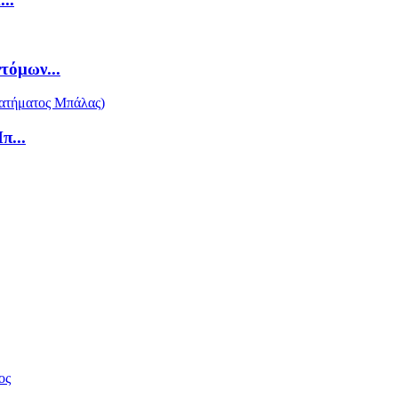
τόμων...
π...