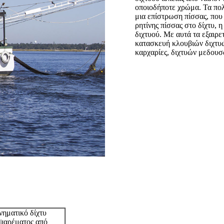
οποιοδήποτε χρώμα. Τα πολ
μια επίστρωση πίσσας, που
ρητίνης πίσσας στο δίχτυ, η
διχτυού. Με αυτά τα εξαιρε
κατασκευή κλουβιών διχτυώ
καρχαρίες, διχτυών μεδουσώ
νηματικό δίχτυ
 ψαρέματος από