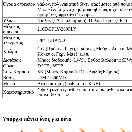
Όνομα στοιχείου
νάιλον, πολυνηματικό δίχτυ ψαρέματος από πολυε
Μπορεί επίσης να χρησιμοποιηθεί ως δίχτυ σφου
ορισμένες αφρικανικές χώρες
Υλικό
Νάιλον (PA, Πολυαμίδιο), Πολυεστέρας (PET)
Μέγεθος
210D/3PLY-280PLY
σπάγκου
Μέγεθος
3/8”- ΕΠΑΝΩ
πλέγματος
GG (Πράσινο Γκρι), Πράσινο, Μαύρο, Λευκό, Μπ
Χρώμα
Κόκκινο, Γκρι, Μπεζ, κ.λπ.
Διατάσεις
Μήκος διαδρομής (LWS), Βάθος διαδρομής (DW
Ούγια
DSTB, SSTB
Στυλ Κόμπου
SK (Μονός Κόμπος), DK (Διπλός Κόμπος)
Βάθος
25MD-600MD
Μήκος
Ανά απαίτηση (διαθέσιμος ΚΑΕ)
Υψηλή αντοχή, ανθεκτικό στο νερό, ανθεκτικό σ
Χαρακτηριστικό
ακτινοβολία, κ.λπ.
Υπάρχει πάντα ένας για σένα