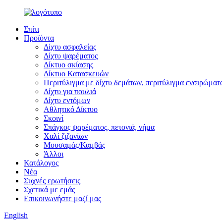
Σπίτι
Προϊόντα
Δίχτυ ασφαλείας
Δίχτυ ψαρέματος
Δίκτυο σκίασης
Δίκτυο Κατασκευών
Περιτύλιγμα με δίχτυ δεμάτων, περιτύλιγμα ενσιρώματ
Δίχτυ για πουλιά
Δίχτυ εντόμων
Αθλητικό Δίκτυο
Σκοινί
Σπάγκος ψαρέματος, πετονιά, νήμα
Χαλί ζιζανίων
Μουσαμάς/Καμβάς
Άλλοι
Κατάλογος
Νέα
Συχνές ερωτήσεις
Σχετικά με εμάς
Επικοινωνήστε μαζί μας
English