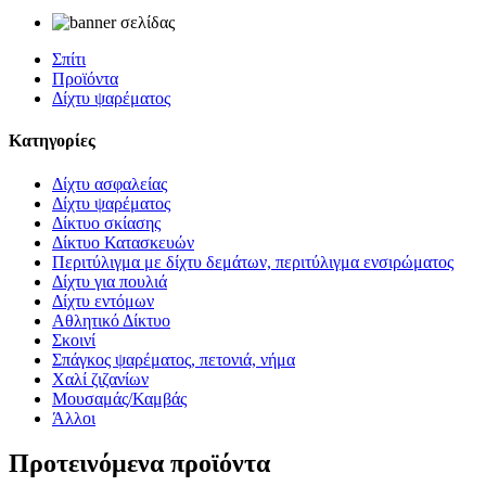
Σπίτι
Προϊόντα
Δίχτυ ψαρέματος
Κατηγορίες
Δίχτυ ασφαλείας
Δίχτυ ψαρέματος
Δίκτυο σκίασης
Δίκτυο Κατασκευών
Περιτύλιγμα με δίχτυ δεμάτων, περιτύλιγμα ενσιρώματος
Δίχτυ για πουλιά
Δίχτυ εντόμων
Αθλητικό Δίκτυο
Σκοινί
Σπάγκος ψαρέματος, πετονιά, νήμα
Χαλί ζιζανίων
Μουσαμάς/Καμβάς
Άλλοι
Προτεινόμενα προϊόντα