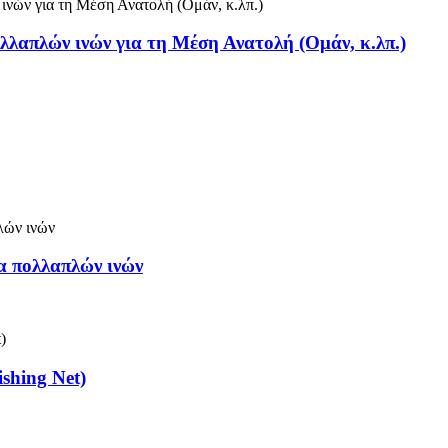
λλαπλών ινών για τη Μέση Ανατολή (Ομάν, κ.λπ.)
α πολλαπλών ινών
shing Net)