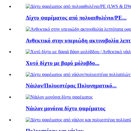
Δίχτυ ψαρέματος από πολυαιθυλένιο/PE...
Ανθεκτικό στην υπεριώδη ακτινοβολία λεπτ
Χυτό δίχτυ με βαρύ μόλυβδο...
Νάιλον/Πολυεστέρας Πολυνηματικό...
Νάιλον μονόινα δίχτυ ψαρέματος
Πολυεστέρας και νάιλον...