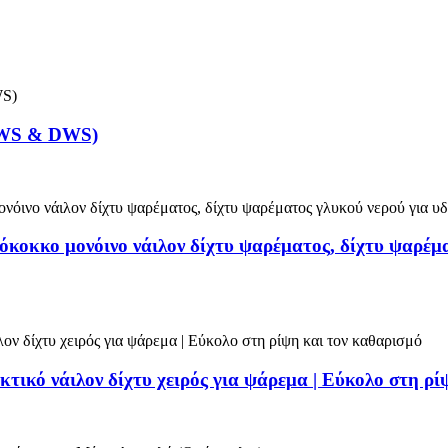
(LWS & DWS)
όκοκκο μονόινο νάιλον δίχτυ ψαρέματος, δίχτυ ψαρέμα
κτικό νάιλον δίχτυ χειρός για ψάρεμα | Εύκολο στη ρ