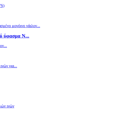
ό ύφασμα N...