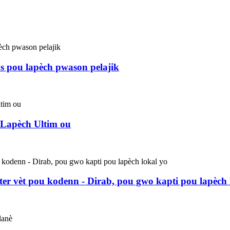
òs pou lapèch pwason pelajik
Lapèch Ultim ou
ster vèt pou kodenn - Dirab, pou gwo kapti pou lapèch 