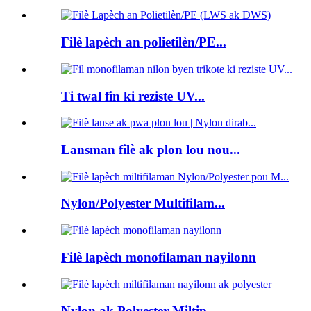
Filè lapèch an polietilèn/PE...
Ti twal fin ki reziste UV...
Lansman filè ak plon lou nou...
Nylon/Polyester Multifilam...
Filè lapèch monofilaman nayilonn
Nylon ak Polyester Miltip...