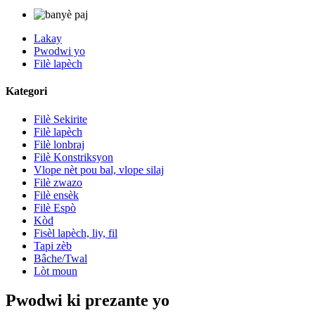
Lakay
Pwodwi yo
Filè lapèch
Kategori
Filè Sekirite
Filè lapèch
Filè lonbraj
Filè Konstriksyon
Vlope nèt pou bal, vlope silaj
Filè zwazo
Filè ensèk
Filè Espò
Kòd
Fisèl lapèch, liy, fil
Tapi zèb
Bâche/Twal
Lòt moun
Pwodwi ki prezante yo