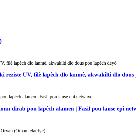
)
i reziste UV, filè lapèch dlo lanmè, akwakilti dlo dou
lonn dirab pou lapèch alamen | Fasil pou lanse epi net