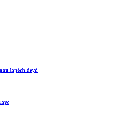
s pou lapèch deyò
waye