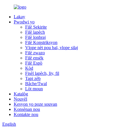
Lakay
Pwodwi yo
Filè Sekirite
Filè lapèch
Filè lonbraj
Filè Konstriksyon
Vlope nèt pou bal, vlope silaj
Filè zwazo
Filè ensèk
Filè Espò
Kòd
Fisèl lapèch, liy, fil
Tapi zèb
Bâche/Twal
Lòt moun
Katalòg
Nouvèl
Kesyon yo poze souvan
Konsènan nou
Kontakte nou
English