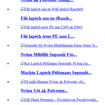
Filè lapèch san ne (Rasch...
Filè lapèch trese PE nan L...
Nylon Miltifilè Segondè Fòs...
Machin Lapèch Pèfòmans Segondè...
Nylon Vèt ak Polyester...