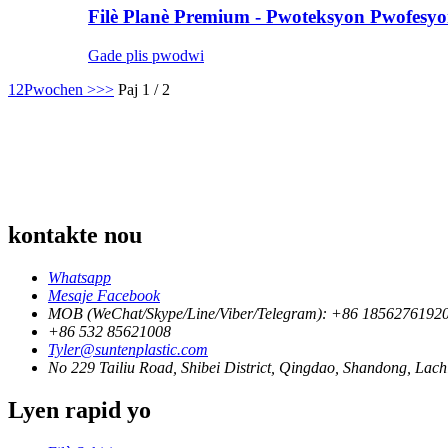
Filè Planè Premium - Pwoteksyon Pwofesyo
Gade plis pwodwi
1
2
Pwochen >
>>
Paj 1 / 2
kontakte nou
Whatsapp
Mesaje Facebook
MOB (WeChat/Skype/Line/Viber/Telegram): +86 1856276192
+86 532 85621008
Tyler@suntenplastic.com
No 229 Tailiu Road, Shibei District, Qingdao, Shandong, Lach
Lyen rapid yo