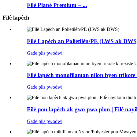
Filè Planè Premium – ...
Filè lapèch
Filè Lapèch an Polietilèn/PE (LWS ak DWS
Gade plis pwodwi
Filè lapèch monofilaman nilon byen trikote k
Gade plis pwodwi
Filè pou lapèch ak gwo pwa plon | Filè nayi
Gade plis pwodwi