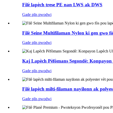
Filè lapèch trese PE nan LWS ak DWS
Gade plis pwodwi
Filè Seine Multifilaman Nylon ki gen gwo f
Gade plis pwodwi
Kaj Lapèch Pèfòmans Segondè: Konpayon 
Gade plis pwodwi
Filè lapèch milti-filaman nayilonn ak polye
Gade plis pwodwi