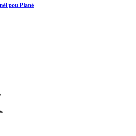
nèl pou Planè
0
in