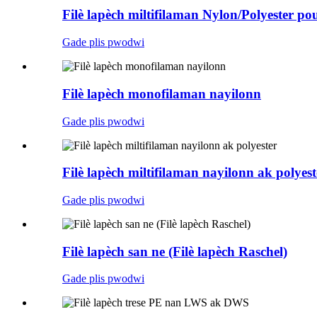
Filè lapèch miltifilaman Nylon/Polyester 
Gade plis pwodwi
Filè lapèch monofilaman nayilonn
Gade plis pwodwi
Filè lapèch miltifilaman nayilonn ak polyest
Gade plis pwodwi
Filè lapèch san ne (Filè lapèch Raschel)
Gade plis pwodwi