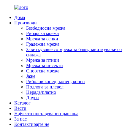
Дома
Производи
Безбедносна мрежа
Рибарска мрежа
Мрежа за сенки
Градежна мрежа
Завиткување со мрежа за бали, завиткување со
силажа
Мрежа за птици
Мрежа за инсекти
Спортска мрежа
Јаже
Риболов конец, конец, конец
Подлога за плевел
Церада/платно
Други
Каталог
Вести
Најчесто поставувани прашања
За нас
Контактирајте не