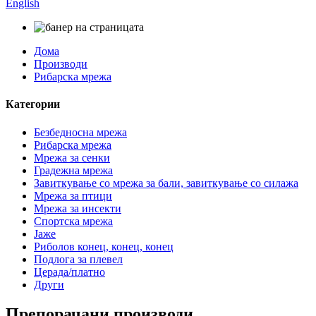
English
Дома
Производи
Рибарска мрежа
Категории
Безбедносна мрежа
Рибарска мрежа
Мрежа за сенки
Градежна мрежа
Завиткување со мрежа за бали, завиткување со силажа
Мрежа за птици
Мрежа за инсекти
Спортска мрежа
Јаже
Риболов конец, конец, конец
Подлога за плевел
Церада/платно
Други
Препорачани производи