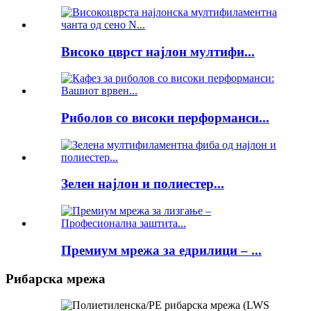
Високо цврст најлон мултифи...
Риболов со високи перформанси...
Зелен најлон и полиестер...
Премиум мрежа за едрилици – ...
Рибарска мрежа