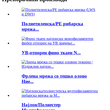
Полиетиленска/PE рибарска
мрежа...
УВ-отпорен фино ткаен N...
Фрлена мрежа со тешко олово
Ние...
Најлон/Полиестер