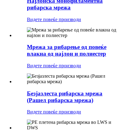
Најлонска монофиламентна
рибарска мрежа
Видете повеќе производи
Мрежа за рибарење од повеќе
влакна од најлон и полиестер
Видете повеќе производи
Безјазлеста рибарска мрежа
(Рашел рибарска мрежа)
Видете повеќе производи