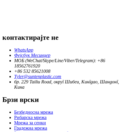
контактирајте не
WhatsApp
Фејсбук Месинџер
МОБ (WeChat/Skype/Line/Viber/Telegram): +86
18562761920
+86 532 85621008
Tyler@suntenplastic.com
бр. 229 Tailiu Road, округ Шибеи, Кингдао, Шандонг,
Кина
Брзи врски
Безбедносна мрежа
Рибарска мрежа
Мрежа за сенки
Градежна мрежа