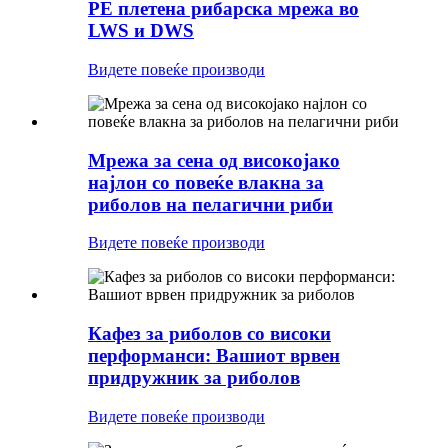
PE плетена рибарска мрежа во
LWS и DWS
Видете повеќе производи
Мрежа за сена од високојако
најлон со повеќе влакна за
риболов на пелагични риби
Видете повеќе производи
Кафез за риболов со високи
перформанси: Вашиот врвен
придружник за риболов
Видете повеќе производи