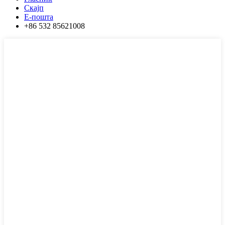
Скајп
Е-пошта
+86 532 85621008