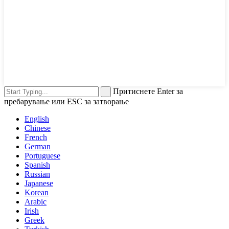
Притиснете Enter за
пребарување или ESC за затворање
English
Chinese
French
German
Portuguese
Spanish
Russian
Japanese
Korean
Arabic
Irish
Greek