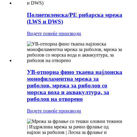
Полиетиленска/PE рибарска мрежа
(LWS и DWS)
Видете повеќе производи
УВ-отпорна фино ткаена најлонска
монофиламентна мрежа за
риболов, мрежа за риболов со
морска вода и аквакултура, за
риболов на отворено
Видете повеќе производи