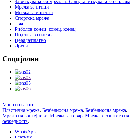
Завиткување со мрежа за бали, завиткување со силажа
Мрежа за птици
Мрежа за инсекти
Спортска мрежа
Јаже
Риболов конец, конец, конец
Подлога за плевел
Церада/платно
Други
Социјални
Мапа на сајтот
Пластична мрежа
,
Безбедносна мрежа
,
Безбедносна мрежа
,
Мрежа на контејнери
,
Мрежа за товар
,
Мрежа за заштита на
безбедноста
,
WhatsApp
Гласник