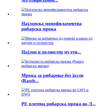
Мултифиламен...
Најлонска монофиламентна
рибарска мрежа
Најлон и полиестер мулти...
Мрежа за рибарење без јазли
(Rasch...
PE плетена рибарска мрежа во Л...