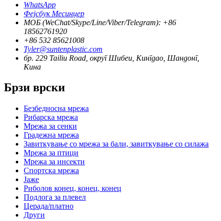
WhatsApp
Фејсбук Месинџер
МОБ (WeChat/Skype/Line/Viber/Telegram): +86
18562761920
+86 532 85621008
Tyler@suntenplastic.com
бр. 229 Tailiu Road, округ Шибеи, Кингдао, Шандонг,
Кина
Брзи врски
Безбедносна мрежа
Рибарска мрежа
Мрежа за сенки
Градежна мрежа
Завиткување со мрежа за бали, завиткување со силажа
Мрежа за птици
Мрежа за инсекти
Спортска мрежа
Јаже
Риболов конец, конец, конец
Подлога за плевел
Церада/платно
Други