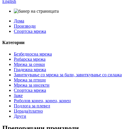
English
Дома
Производи
Спортска мрежа
Категории
Безбедносна мрежа
Рибарска мрежа
Мрежа за сенки
Градежна мрежа
Завиткување со мрежа за бали, завиткување со силажа
Мрежа за птици
Мрежа за инсекти
Спортска мрежа
Јаже
Риболов конец, конец, конец
Подлога за плевел
Церада/платно
Други
Препорачани производи