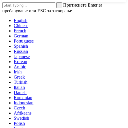
Притиснете Enter за
пребарување или ESC за затворање
English
Chinese
French
German
Portuguese
Spanish
Russian
Japanese
Korean
Arabic
Irish
Greek
Turkish
Italian
Danish
Romanian
Indonesian
Czech
Afrikaans
Swedish
Polish