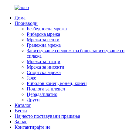
Дома
Производи
Безбедносна мрежа
Рибарска мрежа
Мрежа за сенки
Градежна мрежа
Завиткување со мрежа за бали, завиткување со
силажа
Мрежа за птици
Мрежа за инсекти
Спортска мрежа
Јаже
Риболов конец, конец, конец
Подлога за плевел
Церада/платно
Други
Каталог
Вести
Најчесто поставувани прашања
За нас
Контактирајте не