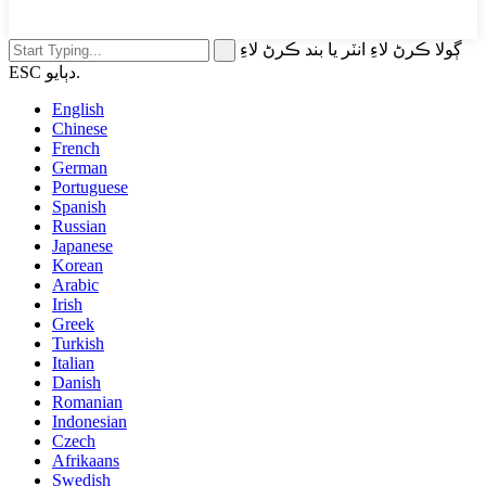
ڳولا ڪرڻ لاءِ انٽر يا بند ڪرڻ لاءِ
ESC دٻايو.
English
Chinese
French
German
Portuguese
Spanish
Russian
Japanese
Korean
Arabic
Irish
Greek
Turkish
Italian
Danish
Romanian
Indonesian
Czech
Afrikaans
Swedish