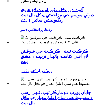
آئوٽ ڊور ڪلب ٽورنامينٽ لاءِ هيوي
ڊيوٽي موسم جي مزاحمتي پڪل بال نيٽ
22FT ريگيوليشن سائيز
وڌيڪ پراڊڪٽس ڏسو
ڪرڪيٽ نيٽ - ڪرڪيٽ جي شوقينن
لاءِ اعليٰ کثافت، پائيدار تربيت ۽ مشق
نيٽ
وڌيڪ پراڊڪٽس ڏسو
جاپان يورپ لاءِ مارڪر ٽيپ، ٿلهي رسي
۽ مضبوط هيم سان اعليٰ معيار جو پڪل
بال نيٽ