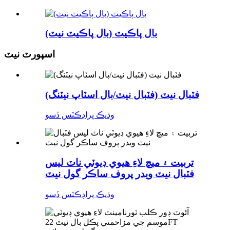
بال پاڪيٽ (بال پاڪيٽ نيٽ)
اسپورٽ نيٽ
فٽبال نيٽ (فٽبال نيٽ/بال اسٽاپ نيٽنگ)
وڌيڪ پراڊڪٽس ڏسو
تربيت ۽ ميچ لاءِ هيوي ڊيوٽي ناٽ لیس
فٽبال نيٽ ويدر پروف ساڪر گول نيٽ
وڌيڪ پراڊڪٽس ڏسو