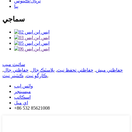
ترپال/ڪينوس
ٻيا
سماجي
سائيٽ ميپ
حفاظتي ميش
,
حفاظتي تحفظ نيٽ
,
پلاسٽڪ جال
,
حفاظتي جال
,
,
ڪارگو نيٽ
,
ڪنٽينر نيٽ
واٽس ايپ
ميسينجر
اسڪائپ
اي ميل
+86 532 85621008