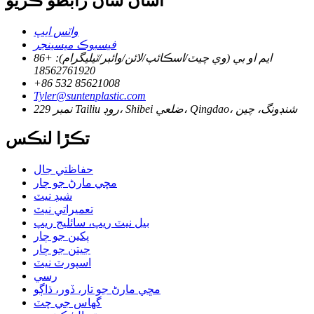
اسان سان رابطو ڪريو
واٽس ايپ
فيسبوڪ ميسينجر
ايم او بي (وي چيٽ/اسڪائپ/لائن/وائبر/ٽيليگرام): +86
18562761920
+86 532 85621008
Tyler@suntenplastic.com
نمبر 229 Tailiu روڊ، Shibei ضلعي، Qingdao، شنڊونگ، چين
تڪڙا لنڪس
حفاظتي جال
مڇي مارڻ جو ڄار
شيڊ نيٽ
تعميراتي نيٽ
بيل نيٽ ريپ، سائليج ريپ
پکين جو ڄار
جيتن جو ڄار
اسپورٽ نيٽ
رسي
مڇي مارڻ جو تار، ڏور، ڌاڳو
گھاس جي چٽ