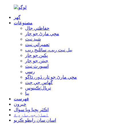
گھر
مصنوعات
حفاظتي جال
مڇي مارڻ جو ڄار
شيڊ نيٽ
تعميراتي نيٽ
بيل نيٽ ريپ، سائليج ريپ
پکين جو ڄار
جيتن جو ڄار
اسپورٽ نيٽ
رسي
مڇي مارڻ جو تار، ڏور، ڌاڳو
گھاس جي چٽ
ترپال/ڪينوس
ٻيا
فهرست
خبرون
اڪثر پڇيا ويا سوال
اسان جي باري ۾
اسان سان رابطو ڪريو