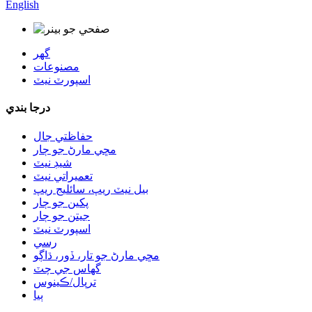
English
گھر
مصنوعات
اسپورٽ نيٽ
درجا بندي
حفاظتي جال
مڇي مارڻ جو ڄار
شيڊ نيٽ
تعميراتي نيٽ
بيل نيٽ ريپ، سائليج ريپ
پکين جو ڄار
جيتن جو ڄار
اسپورٽ نيٽ
رسي
مڇي مارڻ جو تار، ڏور، ڌاڳو
گھاس جي چٽ
ترپال/ڪينوس
ٻيا