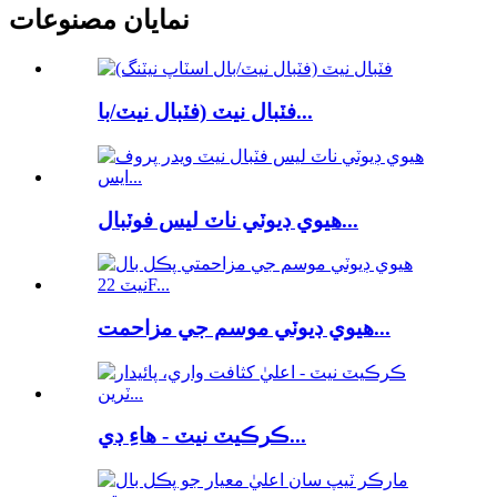
نمايان مصنوعات
فٽبال نيٽ (فٽبال نيٽ/با...
هيوي ڊيوٽي ناٽ لیس فوٽبال...
هيوي ڊيوٽي موسم جي مزاحمت...
ڪرڪيٽ نيٽ - هاءِ ڊي...