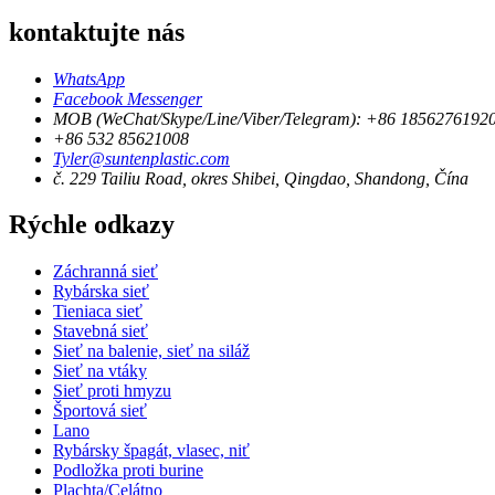
kontaktujte nás
WhatsApp
Facebook Messenger
MOB (WeChat/Skype/Line/Viber/Telegram): +86 1856276192
+86 532 85621008
Tyler@suntenplastic.com
č. 229 Tailiu Road, okres Shibei, Qingdao, Shandong, Čína
Rýchle odkazy
Záchranná sieť
Rybárska sieť
Tieniaca sieť
Stavebná sieť
Sieť na balenie, sieť na siláž
Sieť na vtáky
Sieť proti hmyzu
Športová sieť
Lano
Rybársky špagát, vlasec, niť
Podložka proti burine
Plachta/Celátno