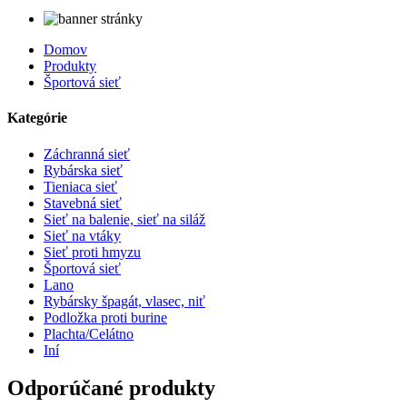
Domov
Produkty
Športová sieť
Kategórie
Záchranná sieť
Rybárska sieť
Tieniaca sieť
Stavebná sieť
Sieť na balenie, sieť na siláž
Sieť na vtáky
Sieť proti hmyzu
Športová sieť
Lano
Rybársky špagát, vlasec, niť
Podložka proti burine
Plachta/Celátno
Iní
Odporúčané produkty