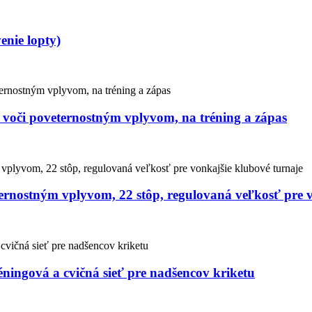
enie lopty)
 voči poveternostným vplyvom, na tréning a zápas
ternostným vplyvom, 22 stôp, regulovaná veľkosť pre 
éningová a cvičná sieť pre nadšencov kriketu