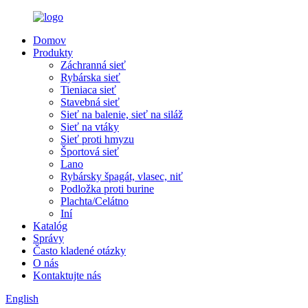
Domov
Produkty
Záchranná sieť
Rybárska sieť
Tieniaca sieť
Stavebná sieť
Sieť na balenie, sieť na siláž
Sieť na vtáky
Sieť proti hmyzu
Športová sieť
Lano
Rybársky špagát, vlasec, niť
Podložka proti burine
Plachta/Celátno
Iní
Katalóg
Správy
Často kladené otázky
O nás
Kontaktujte nás
English