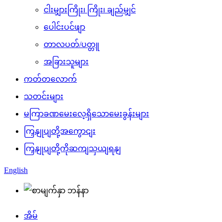
ငါးမျှားကြိုး၊ ကြိုး၊ ချည်မျှင်
ပေါင်းပင်ဖျာ
တာလပတ်/ပတ္တူ
အခြားသူများ
ကတ်တလောက်
သတင်းများ
မကြာခဏမေးလေ့ရှိသောမေးခွန်းများ
ကြှနျုပျတို့အကွောငျး
ကြှနျုပျတို့ကိုဆကျသှယျရနျ
English
အိမ်