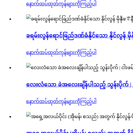
နောက်ထပ်ထုတ်ကုန်များကိုကြည့်ပါ
ခရမ်းလွန်ရောင်ခြည်ဒဏ်ခံနိုင်သော နိုင်လွန် မို
နောက်ထပ်ထုတ်ကုန်များကိုကြည့်ပါ
လေးလံသော ခဲအလေးချိန်ပါသည့် သွန်းပိုက် | ငါ
နောက်ထပ်ထုတ်ကုန်များကိုကြည့်ပါ