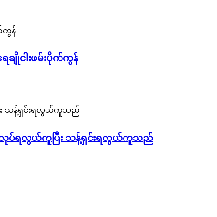
ေချိုငါးဖမ်းပိုက်ကွန်
န်းလုပ်ရလွယ်ကူပြီး သန့်ရှင်းရလွယ်ကူသည်