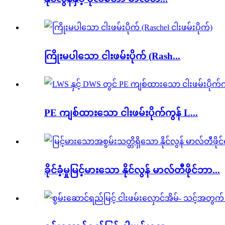
ကြိုးမပါသော ငါးဖမ်းပိုက် (Rash...
PE ကျစ်ထားသော ငါးဖမ်းပိုက်ကွန် L...
ခိုင်ခံ့မှုမြင့်မားသော နိုင်လွန် မာလ်တီဖိုင်ဘာ...