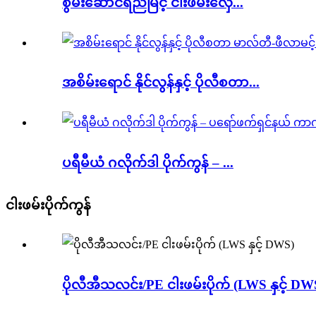
စွမ်းဆောင်ရည်မြင့် ငါးဖမ်းလှေ...
အစိမ်းရောင် နိုင်လွန်နှင့် ပိုလီစတာ...
ပရီမီယံ ဂလိုက်ဒါ ပိုက်ကွန် – ...
ငါးဖမ်းပိုက်ကွန်
ပိုလီအီသလင်း/PE ငါးဖမ်းပိုက် (LWS နှင့် DW