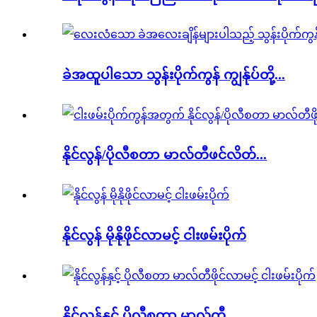
ခဲအထူပါသော သွန်းပိုက်ကွန် ကျွန်ုပ်တို့...
နိုင်လွန်/ပိုလီစတာ မာလ်တီဖင်လိတ်...
နိုင်လွန် မိုနိုဖိုင်လာမင့် ငါးဖမ်းပိုက်
နိုင်လွန်နှင့် ပိုလီစတာ မာလ်တီ...