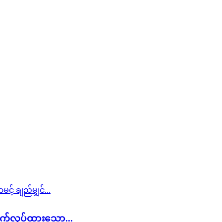
ရက်လုပ်ထားသော...