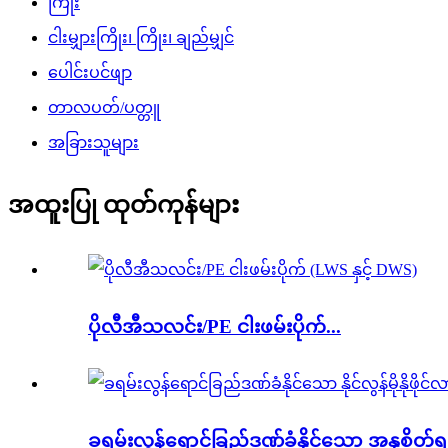
ကြိုး
ငါးမျှားကြိုး၊ ကြိုး၊ ချည်မျှင်
ပေါင်းပင်ဖျာ
တာလပတ်/ပတ္တူ
အခြားသူများ
အထူးပြု ထုတ်ကုန်များ
ပိုလီအီသလင်း/PE ငါးဖမ်းပိုက်...
ခရမ်းလွန်ရောင်ခြည်ဒဏ်ခံနိုင်သော အနုစိတ်