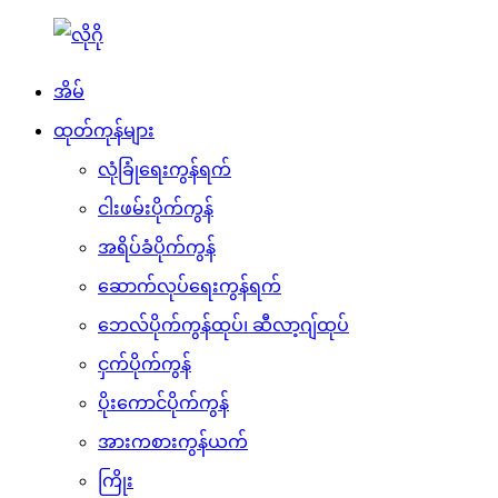
အိမ်
ထုတ်ကုန်များ
လုံခြုံရေးကွန်ရက်
ငါးဖမ်းပိုက်ကွန်
အရိပ်ခံပိုက်ကွန်
ဆောက်လုပ်ရေးကွန်ရက်
ဘေလ်ပိုက်ကွန်ထုပ်၊ ဆီလာ့ဂျ်ထုပ်
ငှက်ပိုက်ကွန်
ပိုးကောင်ပိုက်ကွန်
အားကစားကွန်ယက်
ကြိုး