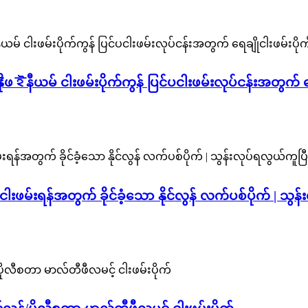
နိုဖেইနီယမ် ငါးဖမ်းပိုက်ကွန် ပြင်ပငါးဖမ်းလုပ်ငန်းအတွက် ရ
းဖမ်းရန်အတွက် ခိုင်ခံ့သော နိုင်လွန် လက်ပစ်ပိုက် | သွ