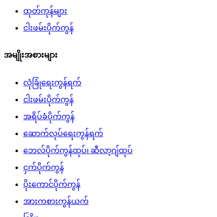
ထုတ်ကုန်များ
ငါးဖမ်းပိုက်ကွန်
အမျိုးအစားများ
လုံခြုံရေးကွန်ရက်
ငါးဖမ်းပိုက်ကွန်
အရိပ်ခံပိုက်ကွန်
ဆောက်လုပ်ရေးကွန်ရက်
ဘေလ်ပိုက်ကွန်ထုပ်၊ ဆီလာ့ဂျ်ထုပ်
ငှက်ပိုက်ကွန်
ပိုးကောင်ပိုက်ကွန်
အားကစားကွန်ယက်