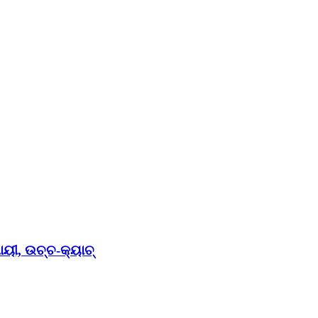
ାୟୀ, ଉଚ୍ଚ-କ୍ୟାଚ୍