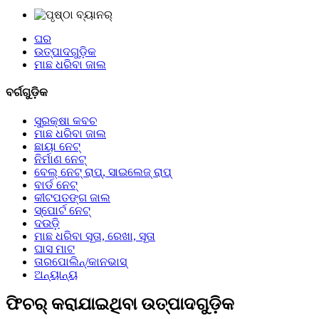
ଘର
ଉତ୍ପାଦଗୁଡ଼ିକ
ମାଛ ଧରିବା ଜାଲ
ବର୍ଗଗୁଡ଼ିକ
ସୁରକ୍ଷା କବଚ
ମାଛ ଧରିବା ଜାଲ
ଛାୟା ନେଟ୍
ନିର୍ମାଣ ନେଟ୍
ବେଲ୍ ନେଟ୍ ରାପ୍, ସାଇଲେଜ୍ ରାପ୍
ବାର୍ଡ ନେଟ୍
କୀଟପତଙ୍ଗ ଜାଲ
ସ୍ପୋର୍ଟ ନେଟ୍
ଦଉଡ଼ି
ମାଛ ଧରିବା ସୂତା, ରେଖା, ସୂତା
ଘାସ ମାଟ
ତାରପୋଲିନ୍/କାନଭାସ୍
ଅନ୍ୟାନ୍ୟ
ଫିଚର୍ କରାଯାଇଥିବା ଉତ୍ପାଦଗୁଡ଼ିକ