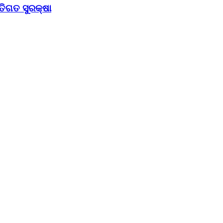
୍ତିଗତ ସୁରକ୍ଷା