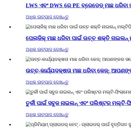
LWS ଏବଂ DWS ରେ PE ବ୍ରେଡେଡ୍ ମାଛ ଧରିବା 
ଅଧିକ ଉତ୍ପାଦ ଦେଖନ୍ତୁ
ପେଲାଜିକ୍ ମାଛ ଧରିବା ପାଇଁ ଉଚ୍ଚ ଶକ୍ତି ନାଇଲନ୍ ମ
ଅଧିକ ଉତ୍ପାଦ ଦେଖନ୍ତୁ
ଉଚ୍ଚ-କାର୍ଯ୍ୟଦକ୍ଷତା ମାଛ ଧରିବା କେଜ୍: ଆପଣଙ୍କ
ଅଧିକ ଉତ୍ପାଦ ଦେଖନ୍ତୁ
ତୁର୍କୀ ପାଇଁ ସବୁଜ ନାଇଲନ୍ ଏବଂ ପଲିଷ୍ଟର ମଲ୍ଟି-
ଅଧିକ ଉତ୍ପାଦ ଦେଖନ୍ତୁ