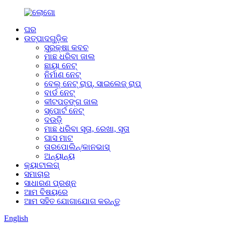
ଘର
ଉତ୍ପାଦଗୁଡ଼ିକ
ସୁରକ୍ଷା କବଚ
ମାଛ ଧରିବା ଜାଲ
ଛାୟା ନେଟ୍
ନିର୍ମାଣ ନେଟ୍
ବେଲ୍ ନେଟ୍ ରାପ୍, ସାଇଲେଜ୍ ରାପ୍
ବାର୍ଡ ନେଟ୍
କୀଟପତଙ୍ଗ ଜାଲ
ସ୍ପୋର୍ଟ ନେଟ୍
ଦଉଡ଼ି
ମାଛ ଧରିବା ସୂତା, ରେଖା, ସୂତା
ଘାସ ମାଟ
ତାରପୋଲିନ୍/କାନଭାସ୍
ଅନ୍ୟାନ୍ୟ
କ୍ୟାଟାଲଗ୍
ସମାଚାର
ସାଧାରଣ ପ୍ରଶ୍ନ
ଆମ ବିଷୟରେ
ଆମ ସହିତ ଯୋଗାଯୋଗ କରନ୍ତୁ
English