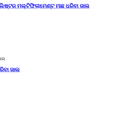
ପଲିଷ୍ଟର ମଲ୍ଟିଫିଲାମେଣ୍ଟ ମାଛ ଧରିବା ଜାଲ
ରିବା ଜାଲ