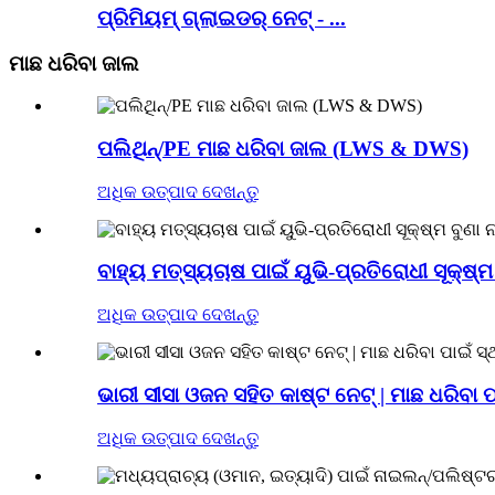
ପ୍ରିମିୟମ୍ ଗ୍ଲାଇଡର୍ ନେଟ୍ - ...
ମାଛ ଧରିବା ଜାଲ
ପଲିଥିନ୍/PE ମାଛ ଧରିବା ଜାଲ (LWS & DWS)
ଅଧିକ ଉତ୍ପାଦ ଦେଖନ୍ତୁ
ବାହ୍ୟ ମତ୍ସ୍ୟଚାଷ ପାଇଁ ୟୁଭି-ପ୍ରତିରୋଧୀ ସୂକ୍
ଅଧିକ ଉତ୍ପାଦ ଦେଖନ୍ତୁ
ଭାରୀ ସୀସା ଓଜନ ସହିତ କାଷ୍ଟ ନେଟ୍ | ମାଛ ଧରିବା 
ଅଧିକ ଉତ୍ପାଦ ଦେଖନ୍ତୁ