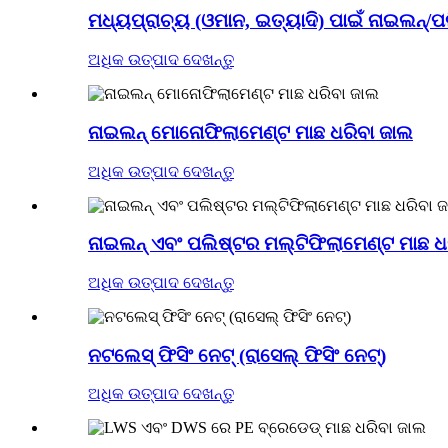
ମଧ୍ୟପ୍ରାଚ୍ୟ (ଓମାନ, ଇତ୍ୟାଦି) ପାଇଁ ନାଇଲନ୍/
ଅଧିକ ଉତ୍ପାଦ ଦେଖନ୍ତୁ
ନାଇଲନ୍ ମୋନୋଫିଲାମେଣ୍ଟ ମାଛ ଧରିବା ଜାଲ
ଅଧିକ ଉତ୍ପାଦ ଦେଖନ୍ତୁ
ନାଇଲନ୍ ଏବଂ ପଲିଷ୍ଟର ମଲ୍ଟିଫିଲାମେଣ୍ଟ ମାଛ ଧ
ଅଧିକ ଉତ୍ପାଦ ଦେଖନ୍ତୁ
ନଟଲେସ୍ ଫିସିଂ ନେଟ୍ (ରାସେଲ୍ ଫିସିଂ ନେଟ୍)
ଅଧିକ ଉତ୍ପାଦ ଦେଖନ୍ତୁ