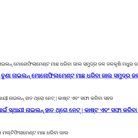
ଷ୍ମ ବୁଣା ନାଇଲନ୍ ମୋନୋଫିଲାମେଣ୍ଟ ମାଛ ଧରିବା ଜାଲ ସମୁଦ୍ର 
ପାଇଁ ସ୍ଥାୟୀ ନାଇଲନ୍ ହାତ ଥ୍ରୋ ନେଟ୍ | କାଷ୍ଟ ଏବଂ ସଫା କରିବ