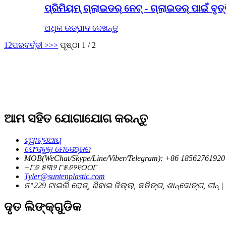
ପ୍ରିମିୟମ୍ ଗ୍ଲାଇଡର୍ ନେଟ୍ - ଗ୍ଲାଇଡର୍ ପାଇଁ ବୃତ
ଅଧିକ ଉତ୍ପାଦ ଦେଖନ୍ତୁ
1
2
ପରବର୍ତ୍ତୀ >
>>
ପୃଷ୍ଠା 1 / 2
ଆମ ସହିତ ଯୋଗାଯୋଗ କରନ୍ତୁ
ହ୍ୱାଟ୍ସଆପ୍
ଫେସବୁକ୍ ମେସେଞ୍ଜର
MOB(WeChat/Skype/Line/Viber/Telegram): +86 18562761920
+୮୬ ୫୩୨ ୮୫୬୨୧୦୦୮
Tyler@suntenplastic.com
ନଂ 229 ଟାଇଲି ରୋଡ୍, ଶିବାଇ ଜିଲ୍ଲା, କଳିଙ୍ଗ, ଶାନ୍ଦୋଙ୍ଗ, ଚୀନ୍ |
ଦୃତ ଲିଙ୍କ୍ଗୁଡିକ