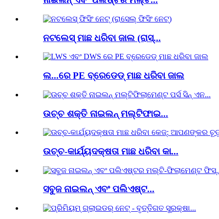
ନଟଲେସ୍ ମାଛ ଧରିବା ଜାଲ (ରାସ୍...
ଲ...ରେ PE ବ୍ରେଡେଡ୍ ମାଛ ଧରିବା ଜାଲ
ଉଚ୍ଚ ଶକ୍ତି ନାଇଲନ୍ ମଲ୍ଟିଫାଇ...
ଉଚ୍ଚ-କାର୍ଯ୍ୟଦକ୍ଷତା ମାଛ ଧରିବା କା...
ସବୁଜ ନାଇଲନ୍ ଏବଂ ପଲିଏଷ୍ଟ...