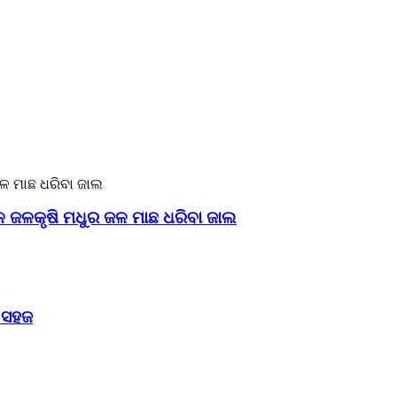
ଜଳ ଜଳକୃଷି ମଧୁର ଜଳ ମାଛ ଧରିବା ଜାଲ
ା ସହଜ