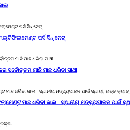
ଜାଲ
ଲ୍ଟିଫିଲାମେଣ୍ଟ ପର୍ସ ସିନ୍ ନେଟ୍
ର ସର୍ବୋତ୍ତମ ମାଛି ମାଛ ଧରିବା ସାଥୀ
ଫିଲାମେଣ୍ଟ ମାଛ ଧରିବା ଜାଲ - ସ୍ଥାନୀୟ ମତ୍ସ୍ୟପାଳନ ପାଇଁ ସ୍ଥ