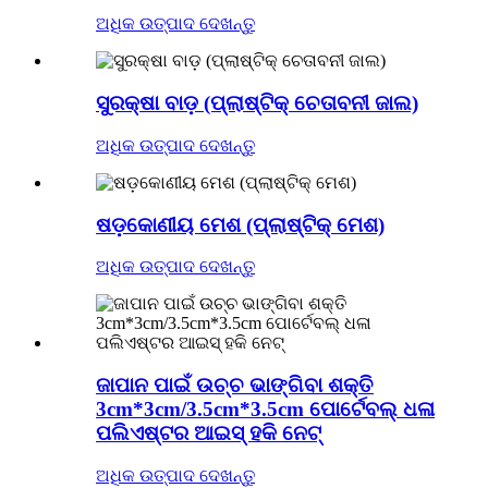
ଅଧିକ ଉତ୍ପାଦ ଦେଖନ୍ତୁ
ସୁରକ୍ଷା ବାଡ଼ (ପ୍ଲାଷ୍ଟିକ୍ ଚେତାବନୀ ଜାଲ)
ଅଧିକ ଉତ୍ପାଦ ଦେଖନ୍ତୁ
ଷଡ଼କୋଣୀୟ ମେଶ (ପ୍ଲାଷ୍ଟିକ୍ ମେଶ)
ଅଧିକ ଉତ୍ପାଦ ଦେଖନ୍ତୁ
ଜାପାନ ପାଇଁ ଉଚ୍ଚ ଭାଙ୍ଗିବା ଶକ୍ତି
3cm*3cm/3.5cm*3.5cm ପୋର୍ଟେବଲ୍ ଧଳା
ପଲିଏଷ୍ଟର ଆଇସ୍ ହକି ନେଟ୍
ଅଧିକ ଉତ୍ପାଦ ଦେଖନ୍ତୁ