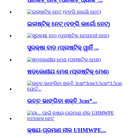
ଇଲାଷ୍ଟିକ୍ ନେଟ୍ (ବଙ୍ଗି କାର୍ଗୋ ନେଟ୍)
ସୁରକ୍ଷା ବାଡ଼ (ପ୍ଲାଷ୍ଟିକ୍ ୱାର୍ନି ...
ଷଡ଼କୋଣୀୟ ମେଶ (ପ୍ଲାଷ୍ଟିକ୍ ମେଶ)
ଉଚ୍ଚ ଭାଙ୍ଗିବା ଶକ୍ତି 3cm*...
କ୍ଷୟ-ପ୍ରମାଣ ନୀଳ UHMWPE...