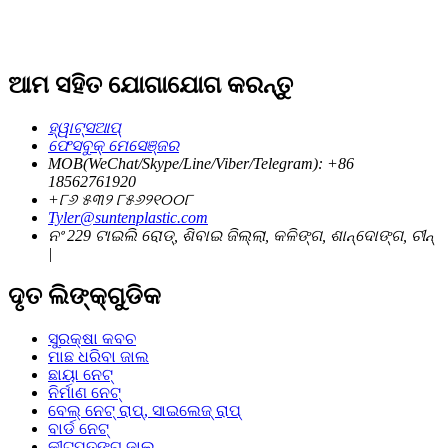
ଆମ ସହିତ ଯୋଗାଯୋଗ କରନ୍ତୁ
ହ୍ୱାଟ୍ସଆପ୍
ଫେସବୁକ୍ ମେସେଞ୍ଜର
MOB(WeChat/Skype/Line/Viber/Telegram): +86
18562761920
+୮୬ ୫୩୨ ୮୫୬୨୧୦୦୮
Tyler@suntenplastic.com
ନଂ 229 ଟାଇଲି ରୋଡ୍, ଶିବାଇ ଜିଲ୍ଲା, କଳିଙ୍ଗ, ଶାନ୍ଦୋଙ୍ଗ, ଚୀନ୍
|
ଦୃତ ଲିଙ୍କ୍ଗୁଡିକ
ସୁରକ୍ଷା କବଚ
ମାଛ ଧରିବା ଜାଲ
ଛାୟା ନେଟ୍
ନିର୍ମାଣ ନେଟ୍
ବେଲ୍ ନେଟ୍ ରାପ୍, ସାଇଲେଜ୍ ରାପ୍
ବାର୍ଡ ନେଟ୍
କୀଟପତଙ୍ଗ ଜାଲ