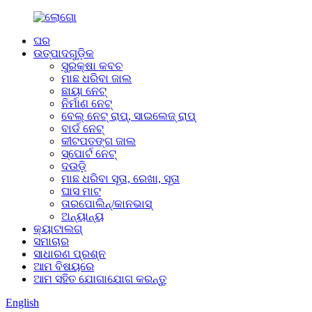
ଘର
ଉତ୍ପାଦଗୁଡ଼ିକ
ସୁରକ୍ଷା କବଚ
ମାଛ ଧରିବା ଜାଲ
ଛାୟା ନେଟ୍
ନିର୍ମାଣ ନେଟ୍
ବେଲ୍ ନେଟ୍ ରାପ୍, ସାଇଲେଜ୍ ରାପ୍
ବାର୍ଡ ନେଟ୍
କୀଟପତଙ୍ଗ ଜାଲ
ସ୍ପୋର୍ଟ ନେଟ୍
ଦଉଡ଼ି
ମାଛ ଧରିବା ସୂତା, ରେଖା, ସୂତା
ଘାସ ମାଟ
ତାରପୋଲିନ୍/କାନଭାସ୍
ଅନ୍ୟାନ୍ୟ
କ୍ୟାଟାଲଗ୍
ସମାଚାର
ସାଧାରଣ ପ୍ରଶ୍ନ
ଆମ ବିଷୟରେ
ଆମ ସହିତ ଯୋଗାଯୋଗ କରନ୍ତୁ
English