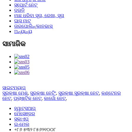
ସ୍ପୋର୍ଟ ନେଟ୍
ଦଉଡ଼ି
ମାଛ ଧରିବା ସୂତା, ରେଖା, ସୂତା
ଘାସ ମାଟ
ତାରପୋଲିନ୍/କାନଭାସ୍
ଅନ୍ୟାନ୍ୟ
ସାମାଜିକ
ସାଇଟମ୍ୟାପ୍
ସୁରକ୍ଷା ମେଶ୍
,
ସୁରକ୍ଷା ନେଟିଂ
,
ସୁରକ୍ଷା ସୁରକ୍ଷା ନେଟ୍
,
କଣ୍ଟେନର
ନେଟ୍
,
ପ୍ଲାଷ୍ଟିକ୍ ନେଟ୍
,
କାର୍ଗୋ ନେଟ୍
,
ହ୍ୱାଟ୍ସଆପ୍
ମେସେଞ୍ଜର
ସ୍କାଏପ୍
ଇ-ମେଲ୍
+୮୬ ୫୩୨ ୮୫୬୨୧୦୦୮