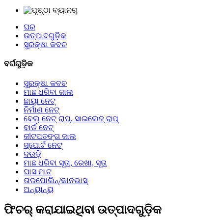
ଘର
ଉତ୍ପାଦଗୁଡ଼ିକ
ସୁରକ୍ଷା କବଚ
ବର୍ଗଗୁଡ଼ିକ
ସୁରକ୍ଷା କବଚ
ମାଛ ଧରିବା ଜାଲ
ଛାୟା ନେଟ୍
ନିର୍ମାଣ ନେଟ୍
ବେଲ୍ ନେଟ୍ ରାପ୍, ସାଇଲେଜ୍ ରାପ୍
ବାର୍ଡ ନେଟ୍
କୀଟପତଙ୍ଗ ଜାଲ
ସ୍ପୋର୍ଟ ନେଟ୍
ଦଉଡ଼ି
ମାଛ ଧରିବା ସୂତା, ରେଖା, ସୂତା
ଘାସ ମାଟ
ତାରପୋଲିନ୍/କାନଭାସ୍
ଅନ୍ୟାନ୍ୟ
ଫିଚର୍ କରାଯାଇଥିବା ଉତ୍ପାଦଗୁଡ଼ିକ