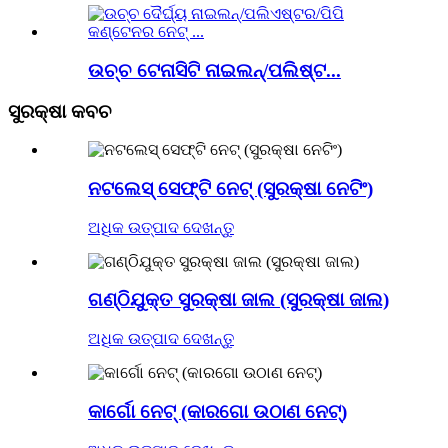
ଉଚ୍ଚ ଟେନାସିଟି ନାଇଲନ୍/ପଲିଷ୍ଟ...
ସୁରକ୍ଷା କବଚ
ନଟଲେସ୍ ସେଫ୍ଟି ନେଟ୍ (ସୁରକ୍ଷା ନେଟିଂ)
ଅଧିକ ଉତ୍ପାଦ ଦେଖନ୍ତୁ
ଗଣ୍ଠିଯୁକ୍ତ ସୁରକ୍ଷା ଜାଲ (ସୁରକ୍ଷା ଜାଲ)
ଅଧିକ ଉତ୍ପାଦ ଦେଖନ୍ତୁ
କାର୍ଗୋ ନେଟ୍ (କାରଗୋ ଉଠାଣ ନେଟ୍)