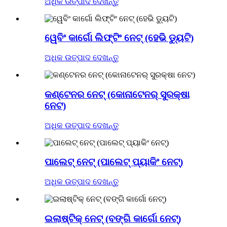
ଅଧିକ ଉତ୍ପାଦ ଦେଖନ୍ତୁ
ୱେବିଂ କାର୍ଗୋ ଲିଫ୍ଟିଂ ନେଟ୍ (ହେଭି ଡ୍ୟୁଟି)
ଅଧିକ ଉତ୍ପାଦ ଦେଖନ୍ତୁ
କଣ୍ଟେନର ନେଟ୍ (କୋନାଟେନର୍ ସୁରକ୍ଷା
ନେଟ)
ଅଧିକ ଉତ୍ପାଦ ଦେଖନ୍ତୁ
ପାଲେଟ୍ ନେଟ୍ (ପାଲେଟ୍ ପ୍ୟାକିଂ ନେଟ୍)
ଅଧିକ ଉତ୍ପାଦ ଦେଖନ୍ତୁ
ଇଲାଷ୍ଟିକ୍ ନେଟ୍ (ବଙ୍ଗି କାର୍ଗୋ ନେଟ୍)