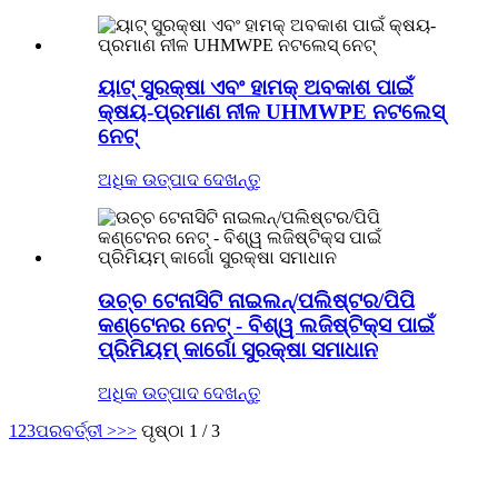
ୟାଟ୍ ସୁରକ୍ଷା ଏବଂ ହାମକ୍ ଅବକାଶ ପାଇଁ
କ୍ଷୟ-ପ୍ରମାଣ ନୀଳ UHMWPE ନଟଲେସ୍
ନେଟ୍
ଅଧିକ ଉତ୍ପାଦ ଦେଖନ୍ତୁ
ଉଚ୍ଚ ଟେନାସିଟି ନାଇଲନ୍/ପଲିଷ୍ଟର/ପିପି
କଣ୍ଟେନର ନେଟ୍ - ବିଶ୍ୱ ଲଜିଷ୍ଟିକ୍ସ ପାଇଁ
ପ୍ରିମିୟମ୍ କାର୍ଗୋ ସୁରକ୍ଷା ସମାଧାନ
ଅଧିକ ଉତ୍ପାଦ ଦେଖନ୍ତୁ
1
2
3
ପରବର୍ତ୍ତୀ >
>>
ପୃଷ୍ଠା 1 / 3