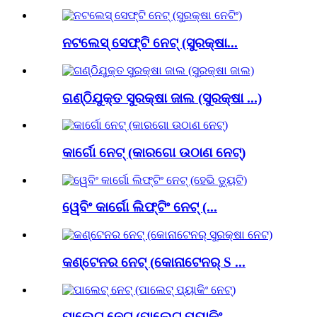
ନଟଲେସ୍ ସେଫ୍ଟି ନେଟ୍ (ସୁରକ୍ଷା...
ଗଣ୍ଠିଯୁକ୍ତ ସୁରକ୍ଷା ଜାଲ (ସୁରକ୍ଷା ...)
କାର୍ଗୋ ନେଟ୍ (କାରଗୋ ଉଠାଣ ନେଟ୍)
ୱେବିଂ କାର୍ଗୋ ଲିଫ୍ଟିଂ ନେଟ୍ (...
କଣ୍ଟେନର ନେଟ୍ (କୋନାଟେନର୍ S ...
ପାଲେଟ୍ ନେଟ୍ (ପାଲେଟ୍ ପ୍ୟାକିଂ ...