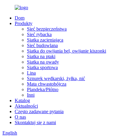
Dom
Produkty
Sieć bezpieczeństwa
Sieć rybacka
Siatka zacieniająca
Sieć budowlana
Siatka do owijania bel, owijanie kiszonki
Siatka na ptaki
Siatka na owady
Siatka sportowa
Lina
Sznurek wędkarski, żyłka, nić
Mata chwastobójcza
Plandeka/Płótno
Inni
Katalog
Aktualności
Często zadawane pytania
O nas
Skontaktuj się z nami
English