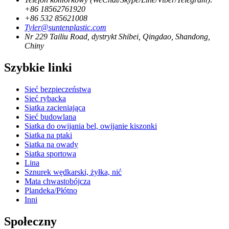
+86 18562761920
+86 532 85621008
Tyler@suntenplastic.com
Nr 229 Tailiu Road, dystrykt Shibei, Qingdao, Shandong,
Chiny
Szybkie linki
Sieć bezpieczeństwa
Sieć rybacka
Siatka zacieniająca
Sieć budowlana
Siatka do owijania bel, owijanie kiszonki
Siatka na ptaki
Siatka na owady
Siatka sportowa
Lina
Sznurek wędkarski, żyłka, nić
Mata chwastobójcza
Plandeka/Płótno
Inni
Społeczny