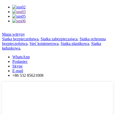
Mapa witryny
Siatka bezpieczeństwa
,
Siatka zabezpieczająca
,
Siatka ochronna
bezpieczeństwa
,
Sieć kontenerowa
,
Siatka plastikowa
,
Siatka
ładunkowa
,
WhatsApp
Posłaniec
Skype
E-mail
+86 532 85621008