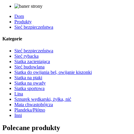
Dom
Produkty
Sieć bezpieczeństwa
Kategorie
Sieć bezpieczeństwa
Sieć rybacka
Siatka zacieniająca
Sieć budowlana
Siatka do owijania bel, owijanie kiszonki
Siatka na ptaki
Siatka na owady
Siatka sportowa
Lina
Sznurek wędkarski, żyłka, nić
Mata chwastobójcza
Plandeka/Płótno
Inni
Polecane produkty