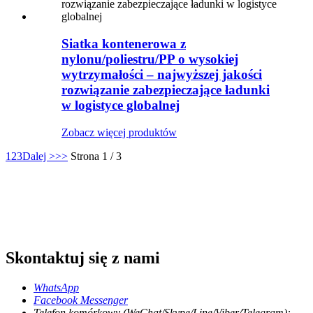
Siatka kontenerowa z
nylonu/poliestru/PP o wysokiej
wytrzymałości – najwyższej jakości
rozwiązanie zabezpieczające ładunki
w logistyce globalnej
Zobacz więcej produktów
1
2
3
Dalej >
>>
Strona 1 / 3
Skontaktuj się z nami
WhatsApp
Facebook Messenger
Telefon komórkowy (WeChat/Skype/Line/Viber/Telegram):