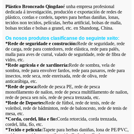
Plástico Bronceado Qingdao
é unha empresa profesional
dedicada á investigación, produción e exportación de redes de
plástico, cordas e cordeis, tapetes para herbas daniñas, lonas,
tecidos non tecidos, películas, herba artificial, bolsas de malla,
bolsas tecidas e bolsas a granel, etc. en Shandong, China.
Os nosos produtos clasifícanse do seguinte xeito:
*Rede de seguridade e construción:
Rede de seguridade, rede
de carga, rede para contedores, rede elástica, rede para palés,
malla para aves de curral, valado de seguridade, rede de fibra de
vidro, etc.
*Rede agrícola e de xardinería:
Rede de sombra, vela de
sombra, rede para envolver fardos, rede para paxaros, rede para
insectos, rede seca, rede enreixada, rede de oliva, rede
anticarábiga, etc.
*Rede de pesca:
Rede de pesca PE, rede de pesca
monofilamento de nailon, rede de pesca multifilamento de nailon,
rede de pesca sen nós, rede de pesca trenzada, etc.
*Rede de Deportes:
Rede de fútbol, ​​rede de tenis, rede de
voleibol, rede de bádminton, rede de baloncesto, rede de tenis de
mesa, etc.
*Corda, cordel, liña e fío:
Corda retorcida, corda trenzada,
cordel, liña, fío, etc.
*Tecido e película:
Tapete para herbas daniñas, lona de PE/PVC,