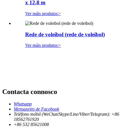
x 12,8 m
Ver máis produtos
>
Rede de voleibol (rede de voleibol)
Ver máis produtos
>
Contacta connosco
Whatsapp
Mensaxeiro de Facebook
Teléfono móbil (WeChat/Skype/Line/Viber/Telegram): +86
18562761920
+86 532 85621008