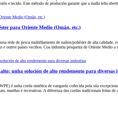
ión e tecido. Este método de produción garante que a malla teña abertu
éster para Oriente Medio (Omán, etc.)
sa rede de pesca multifilamento de nailon/poliéster de alta calidade, e
e outros países veciños. Coa industria pesqueira de Oriente Medio a s
aalto: unha solución de alto rendemento para diversas i
PE) é unha corda sintética de vangarda coñecida pola súa excepcional r
s, mariñas e recreativas. A diferenza das cordas tradicionais feitas de ac