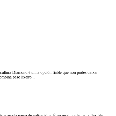
cuicultura Diamond é unha opción fiable que non podes deixar
ombina peso lixeiro...
nto e ampla gama de aplicacións. É un produto de malla flexible