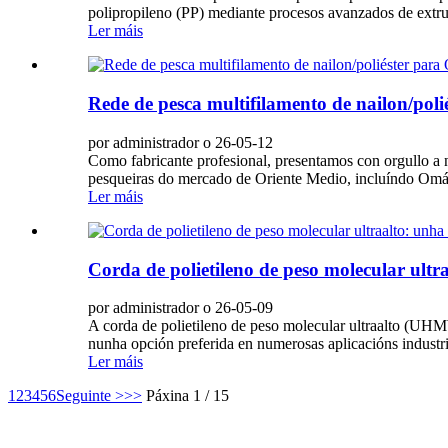
polipropileno (PP) mediante procesos avanzados de extrus
Ler máis
Rede de pesca multifilamento de nailon/poli
por administrador o 26-05-12
Como fabricante profesional, presentamos con orgullo a no
pesqueiras do mercado de Oriente Medio, incluíndo Omán 
Ler máis
Corda de polietileno de peso molecular ultr
por administrador o 26-05-09
A corda de polietileno de peso molecular ultraalto (UHMW
nunha opción preferida en numerosas aplicacións industriai
Ler máis
1
2
3
4
5
6
Seguinte >
>>
Páxina 1 / 15