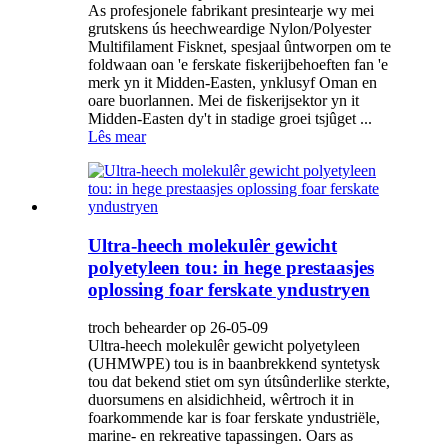
As profesjonele fabrikant presintearje wy mei
grutskens ús heechweardige Nylon/Polyester
Multifilament Fisknet, spesjaal ûntworpen om te
foldwaan oan 'e ferskate fiskerijbehoeften fan 'e
merk yn it Midden-Easten, ynklusyf Oman en
oare buorlannen. Mei de fiskerijsektor yn it
Midden-Easten dy't in stadige groei tsjûget ...
Lês mear
Ultra-heech molekulêr gewicht
polyetyleen tou: in hege prestaasjes
oplossing foar ferskate yndustryen
troch behearder op 26-05-09
Ultra-heech molekulêr gewicht polyetyleen
(UHMWPE) tou is in baanbrekkend syntetysk
tou dat bekend stiet om syn útsûnderlike sterkte,
duorsumens en alsidichheid, wêrtroch it in
foarkommende kar is foar ferskate yndustriële,
marine- en rekreative tapassingen. Oars as