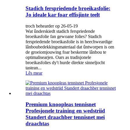
Stadich ferspriedende broeikasfolie:
Jo ideale kar foar effisjinte teelt
troch behearder op 26-05-19
Wat ûnderskiedt stadich ferspriedende
broeikasfolie fan gewoane folies? Stadich
ferspriedende broeikasfolie is in heechweardige
lânboubedekkingsmateriaal dat ûntworpen is om
de groeiomjouwing foar beskerme lânbou te
optimalisearjen. Oars as tradisjonele
broeikasfolies dy't hurde direkte sinneljocht
tastean...
Lês mear
Premium knoopleas tennisnet
Profesjonele training en wedstriid
Standert draachber tennisnet mei
draachtas