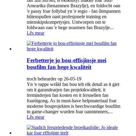
fan 3m/5m/9m, is eksklusyf makke foar Súd-
Amearika (benammen Brazylje), en foldocht oan
'e passy foar follybal yn 'e regio - fan ûntspannen
bûtenspullen oant profesjonele training en
mienskipskompetysjes. Untworpen om te
foldwaan oan 'e hege noarmen fan Brazylje...
Lês mear
Ferbetterje jo bou-effisjinsje mei
boufilm fan hege kwaliteit
troch behearder op 26-05-19
Yn 'e rappe wrâld fan bou telt elk detail as it giet
om it garandearjen fan projektkwaliteit, it
ferminderjen fan kosten en it fersnellen fan
foarútgong. As in must-have helpmateriaal foar
moderne bouprojekten is heechweardige boufilm
in game-changer wurden foar oannimmers,...
Lês mear