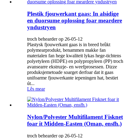
Plestik fjouwerkant gaas: In alsidige
en duorsume oplossing foar meardere
yndustryen
troch behearder op 26-05-12
Plastysk fjouwerkant gaas is in breed brûkt
polymearprodukt, benammen makke fan
materialen fan hege kwaliteit lykas hege-tichtens
polyetyleen (HDPE) en polypropyleen (PP) troch
avansearre ekstruzje- en weefprosessen. Dizze
produksjemetoade soarget derfoar dat it gaas
unifoarme fjouwerkante iepeningen hat, bestiet
út...
Lês mear
Nylon/Polyester Multifilament Fisknet
foar it Midden-Easten (Oman, ensfh.)
troch behearder op 26-05-12