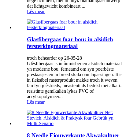
hege tichtheid, mei in unyk diamantgaasûntwerp
dat lichtgewicht kombineart ...
Lês mear
Glasfibergaas foar bou: in alsidich
fersterkingmateriaal
troch behearder op 26-05-28
Glêsfibergaas is in ûnmisber en alsidich materiaal
yn moderne bou, ferneamd om syn poerbêste
prestaasjes en in breed skala oan tapassingen. It is
in fleksibel rasterprodukt makke troch it weven
fan fyn glêstrieds, meastentiids bedekt mei alkali-
resistinte gemikaliën lykas PVC of
acrylkopolymeer...
Lês mear
8 Needle Fjouwerkante Akwakultuer