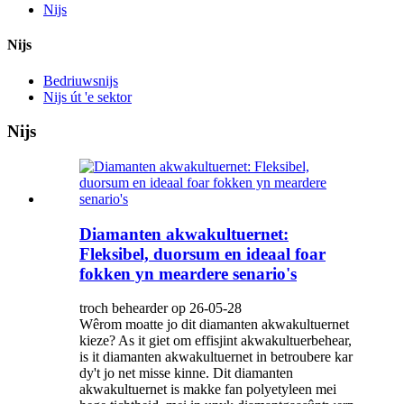
Nijs
Nijs
Bedriuwsnijs
Nijs út 'e sektor
Nijs
Diamanten akwakultuernet:
Fleksibel, duorsum en ideaal foar
fokken yn meardere senario's
troch behearder op 26-05-28
Wêrom moatte jo dit diamanten akwakultuernet
kieze? As it giet om effisjint akwakultuerbehear,
is it diamanten akwakultuernet in betroubere kar
dy't jo net misse kinne. Dit diamanten
akwakultuernet is makke fan polyetyleen mei