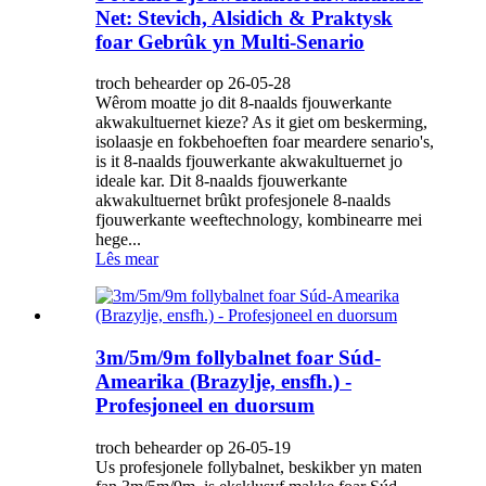
Net: Stevich, Alsidich & Praktysk
foar Gebrûk yn Multi-Senario
troch behearder op 26-05-28
Wêrom moatte jo dit 8-naalds fjouwerkante
akwakultuernet kieze? As it giet om beskerming,
isolaasje en fokbehoeften foar meardere senario's,
is it 8-naalds fjouwerkante akwakultuernet jo
ideale kar. Dit 8-naalds fjouwerkante
akwakultuernet brûkt profesjonele 8-naalds
fjouwerkante weeftechnology, kombinearre mei
hege...
Lês mear
3m/5m/9m follybalnet foar Súd-
Amearika (Brazylje, ensfh.) -
Profesjoneel en duorsum
troch behearder op 26-05-19
Us profesjonele follybalnet, beskikber yn maten