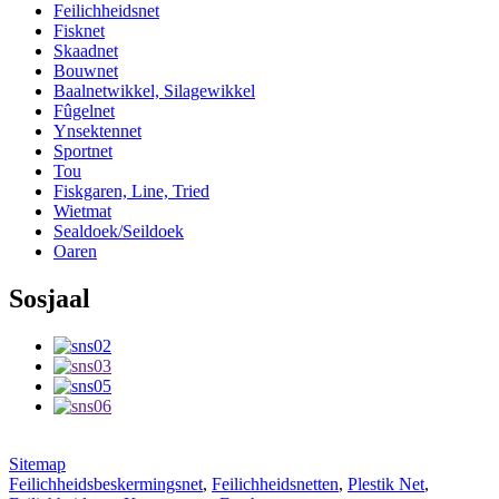
Feilichheidsnet
Fisknet
Skaadnet
Bouwnet
Baalnetwikkel, Silagewikkel
Fûgelnet
Ynsektennet
Sportnet
Tou
Fiskgaren, Line, Tried
Wietmat
Sealdoek/Seildoek
Oaren
Sosjaal
Sitemap
Feilichheidsbeskermingsnet
,
Feilichheidsnetten
,
Plestik Net
,