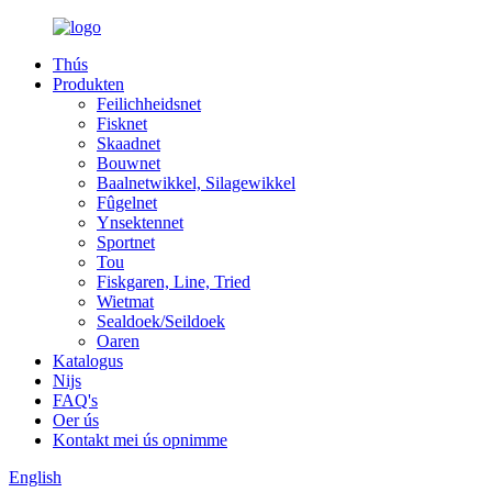
Thús
Produkten
Feilichheidsnet
Fisknet
Skaadnet
Bouwnet
Baalnetwikkel, Silagewikkel
Fûgelnet
Ynsektennet
Sportnet
Tou
Fiskgaren, Line, Tried
Wietmat
Sealdoek/Seildoek
Oaren
Katalogus
Nijs
FAQ's
Oer ús
Kontakt mei ús opnimme
English