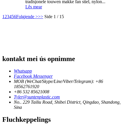
tradisjonele touwen makke fan stiel, nylon...
Lês mear
1
2
3
4
5
6
Folgjende >
>>
Side 1 / 15
kontakt mei ús opnimme
Whatsapp
Facebook Messenger
MOB (WeChat/Skype/Line/Viber/Telegram): +86
18562761920
+86 532 85621008
Tyler@suntenplastic.com
No.. 229 Tailiu Road, Shibei District, Qingdao, Shandong,
Sina
Fluchkeppelings