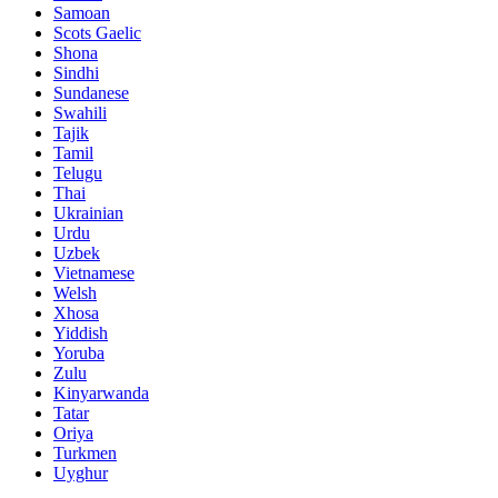
Samoan
Scots Gaelic
Shona
Sindhi
Sundanese
Swahili
Tajik
Tamil
Telugu
Thai
Ukrainian
Urdu
Uzbek
Vietnamese
Welsh
Xhosa
Yiddish
Yoruba
Zulu
Kinyarwanda
Tatar
Oriya
Turkmen
Uyghur