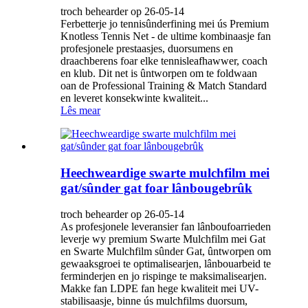
troch behearder op 26-05-14
Ferbetterje jo tennisûnderfining mei ús Premium
Knotless Tennis Net - de ultime kombinaasje fan
profesjonele prestaasjes, duorsumens en
draachberens foar elke tennisleafhawwer, coach
en klub. Dit net is ûntworpen om te foldwaan
oan de Professional Training & Match Standard
en leveret konsekwinte kwaliteit...
Lês mear
Heechweardige swarte mulchfilm mei
gat/sûnder gat foar lânbougebrûk
troch behearder op 26-05-14
As profesjonele leveransier fan lânboufoarrieden
leverje wy premium Swarte Mulchfilm mei Gat
en Swarte Mulchfilm sûnder Gat, ûntworpen om
gewaaksgroei te optimalisearjen, lânbouarbeid te
ferminderjen en jo rispinge te maksimalisearjen.
Makke fan LDPE fan hege kwaliteit mei UV-
stabilisaasje, binne ús mulchfilms duorsum,