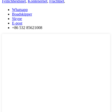
Feilichheidsnet
,
Kontenernet
,
Frachtnet
,
Whatsapp
Boadskipper
Skype
E-post
+86 532 85621008