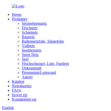
Heem
Produkter
Sécherheetsnetz
Fëschnetz
Schietnetz
Baunetz
Ballennetzfolie, Silagefolie
Vullnetz
Insektennetz
Sport Netz
Seel
Fëschschnouer, Linn, Fuedem
Onkrautmatt
Presenning/Leinwand
Anerer
Katalog
Neiegkeeten
FAQs
Iwwer eis
Kontaktéiert eis
English