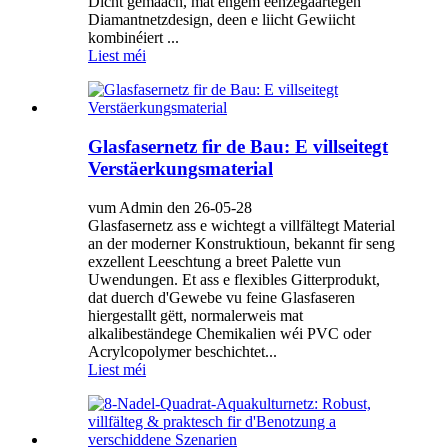
Dicht gemaach, mat engem eenzegaartegen
Diamantnetzdesign, deen e liicht Gewiicht
kombinéiert ...
Liest méi
Glasfasernetz fir de Bau: E villseitegt
Verstäerkungsmaterial
vum Admin den 26-05-28
Glasfasernetz ass e wichtegt a villfältegt Material
an der moderner Konstruktioun, bekannt fir seng
exzellent Leeschtung a breet Palette vun
Uwendungen. Et ass e flexibles Gitterprodukt,
dat duerch d'Gewebe vu feine Glasfaseren
hiergestallt gëtt, normalerweis mat
alkalibeständege Chemikalien wéi PVC oder
Acrylcopolymer beschichtet...
Liest méi