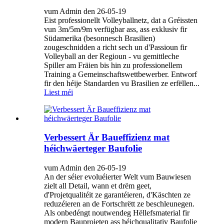
vum Admin den 26-05-19
Eist professionellt Volleyballnetz, dat a Gréissten
vun 3m/5m/9m verfügbar ass, ass exklusiv fir
Südamerika (besonnesch Brasilien)
zougeschnidden a richt sech un d'Passioun fir
Volleyball an der Regioun - vu gemittleche
Spiller am Fräien bis hin zu professionellem
Training a Gemeinschaftswettbewerber. Entworf
fir den héije Standarden vu Brasilien ze erfëllen...
Liest méi
Verbessert Är Baueffizienz mat
héichwäerteger Baufolie
vum Admin den 26-05-19
An der séier evoluéierter Welt vum Bauwiesen
zielt all Detail, wann et drëm geet,
d'Projetqualitéit ze garantéieren, d'Käschten ze
reduzéieren an de Fortschrëtt ze beschleunegen.
Als onbedéngt noutwendeg Hëllefsmaterial fir
modern Bauprojeten ass héichqualitativ Baufolie