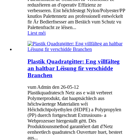
reduzéieren an d'operativ Effizienz ze
verbesseren. Eist héichfestegt Nylon/Polyester/PP
knutlos Palettennetz ass professionell entwéckelt
fir Är Bedierfnesser am Beräich vum Schutz vu
Palettenfracht ze léisen...
Liest méi
Plastik Quadratgitter: Eng villfälteg
an haltbar Léisung fir verschidde
Branchen
vum Admin den 26-05-12
Plastikquadratesch Netz ass e wäit verbreet
Polymerprodukt, dat haaptsächlech aus
héichwäertege Materialien wéi
Héichdichtpolyethylen (HDPE) a Polypropylen
(PP) duerch fortgeschratt Extrusiouns- a
Webprozesser hiergestallt gëtt. Dës
Produktiounsmethod garantéiert datt d'Netz
eenheetlech quadratesch Ouverture huet, besteet
aus...