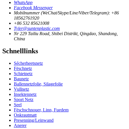
WhatsApp
Facebook Messenger
Mobilnummer (WeChat/Skype/Line/Viber/Telegram): +86
18562761920
+86 532 85621008
Tyler@suntenplastic.com
Nr 229 Tailiu Road, Shibei Distrikt, Qingdao, Shandong,
China
Schnelllinks
Sécherheetsnetz
Fëschnetz
Schietnetz
Baunetz
Ballennetzfolie, Silagefolie
Vullnetz
Insektennetz
Sport Netz
Seel
Fëschschnouer, Linn, Fuedem
Onkrautmatt
Presenning/Leinwand
Anerer