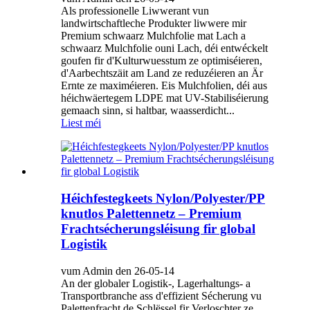
Als professionelle Liwwerant vun
landwirtschaftleche Produkter liwwere mir
Premium schwaarz Mulchfolie mat Lach a
schwaarz Mulchfolie ouni Lach, déi entwéckelt
goufen fir d'Kulturwuesstum ze optimiséieren,
d'Aarbechtszäit am Land ze reduzéieren an Är
Ernte ze maximéieren. Eis Mulchfolien, déi aus
héichwäertegem LDPE mat UV-Stabiliséierung
gemaach sinn, si haltbar, waasserdicht...
Liest méi
Héichfestegkeets Nylon/Polyester/PP
knutlos Palettennetz – Premium
Frachtsécherungsléisung fir global
Logistik
vum Admin den 26-05-14
An der globaler Logistik-, Lagerhaltungs- a
Transportbranche ass d'effizient Sécherung vu
Palettenfracht de Schlëssel fir Verloschter ze