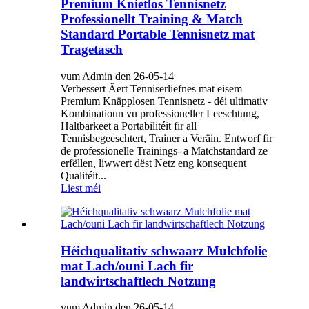
Premium Knietlos Tennisnetz
Professionellt Training & Match
Standard Portable Tennisnetz mat
Tragetasch
vum Admin den 26-05-14
Verbessert Äert Tenniserliefnes mat eisem
Premium Knäpplosen Tennisnetz - déi ultimativ
Kombinatioun vu professioneller Leeschtung,
Haltbarkeet a Portabilitéit fir all
Tennisbegeeschtert, Trainer a Veräin. Entworf fir
de professionelle Trainings- a Matchstandard ze
erfëllen, liwwert dëst Netz eng konsequent
Qualitéit...
Liest méi
Héichqualitativ schwaarz Mulchfolie
mat Lach/ouni Lach fir
landwirtschaftlech Notzung
vum Admin den 26-05-14