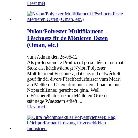
Liest méi
Nylon/Polyester Multifilament
Fëschnetz fir de Mëttleren Osten
(Oman, etc.)
vum Admin den 26-05-12
Als professionelle Produzent presentéiere mir mat
Stolz eist héichwäertegt Nylon/Polyester
Multifilament Fëschnetz, dat speziell entwéckelt
gouf fir déi divers Fëschbedürfnisser vum Maart
am Mëttleren Osten, dorënner den Oman an aner
Nopeschlänner, gerecht ze ginn. Well
d'Fëschereiindustrie am Mëttleren Osten e
stännege Wuesstem erlieft ...
Liest méi