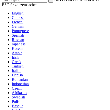
ESC fir zouzemaachen
English
Chinese
French
German
Portuguese
Spanish
Russian
Japanese
Korean
Arabic
Irish
Greek
Turkish
Italian
Danish
Romanian
Indonesian
Czech
Afrikaans
Swedish
Polish
Basque