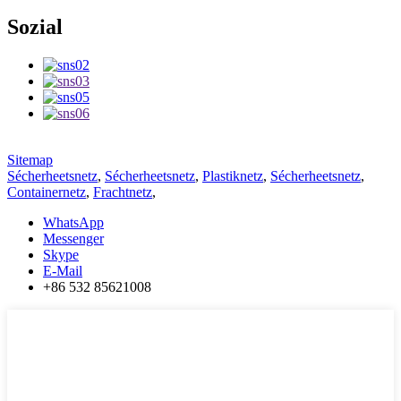
Sozial
Sitemap
Sécherheetsnetz
,
Sécherheetsnetz
,
Plastiknetz
,
Sécherheetsnetz
,
Containernetz
,
Frachtnetz
,
WhatsApp
Messenger
Skype
E-Mail
+86 532 85621008