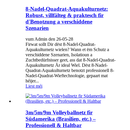
8-Nadel-Quadrat-Aquakulturnetz:
Robust, villfälteg & praktesch fir
d'Benotzung a verschiddene
Szenarien
vum Admin den 26-05-28
Firwat sollt Dir dëst 8-Nadel-Quadrat-
Aquakulturnetz wielen? Wann et ëm Schutz a
verschiddene Szenarien, Isolatioun a
Zuchtbedürfnisser geet, ass dat 8-Nadel-Quadrat-
Aquakulturnetz Är ideal Wiel. Dëst 8-Nadel-
Quadrat-Aquakulturnetz benotzt professionell 8-
Nadel-Quadrat-Wieftechnologie, gepaart mat
héijer...
Liest méi
3m/5m/9m Volleyballnetz fir
Südamerika (Brasilien, etc.) –
Professionell & Haltbar