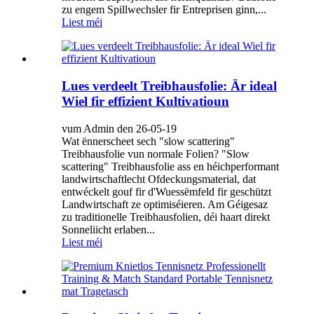
zu engem Spillwechsler fir Entreprisen ginn,...
Liest méi
Lues verdeelt Treibhausfolie: Är ideal
Wiel fir effizient Kultivatioun
vum Admin den 26-05-19
Wat ënnerscheet sech "slow scattering"
Treibhausfolie vun normale Folien? "Slow
scattering" Treibhausfolie ass en héichperformant
landwirtschaftlecht Ofdeckungsmaterial, dat
entwéckelt gouf fir d'Wuessëmfeld fir geschützt
Landwirtschaft ze optimiséieren. Am Géigesaz
zu traditionelle Treibhausfolien, déi haart direkt
Sonneliicht erlaben...
Liest méi