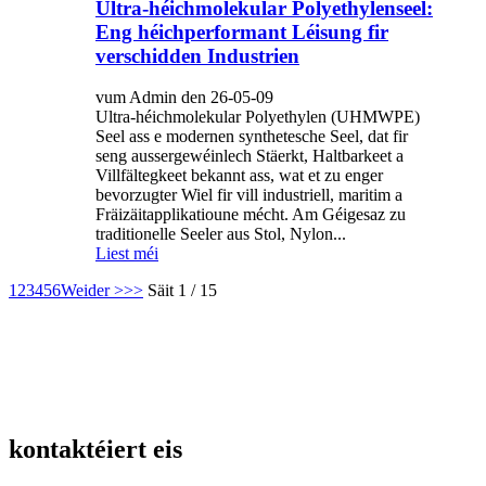
Ultra-héichmolekular Polyethylenseel:
Eng héichperformant Léisung fir
verschidden Industrien
vum Admin den 26-05-09
Ultra-héichmolekular Polyethylen (UHMWPE)
Seel ass e modernen synthetesche Seel, dat fir
seng aussergewéinlech Stäerkt, Haltbarkeet a
Villfältegkeet bekannt ass, wat et zu enger
bevorzugter Wiel fir vill industriell, maritim a
Fräizäitapplikatioune mécht. Am Géigesaz zu
traditionelle Seeler aus Stol, Nylon...
Liest méi
1
2
3
4
5
6
Weider >
>>
Säit 1 / 15
kontaktéiert eis