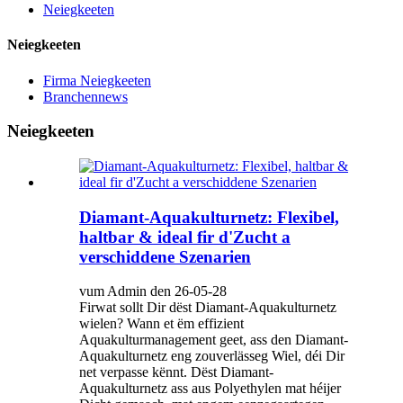
Neiegkeeten
Neiegkeeten
Firma Neiegkeeten
Branchennews
Neiegkeeten
Diamant-Aquakulturnetz: Flexibel,
haltbar & ideal fir d'Zucht a
verschiddene Szenarien
vum Admin den 26-05-28
Firwat sollt Dir dëst Diamant-Aquakulturnetz
wielen? Wann et ëm effizient
Aquakulturmanagement geet, ass den Diamant-
Aquakulturnetz eng zouverlässeg Wiel, déi Dir
net verpasse kënnt. Dëst Diamant-
Aquakulturnetz ass aus Polyethylen mat héijer