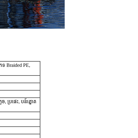
េទ Braided PE,
ច, ប្រផេះ, បន៍ត្នោត