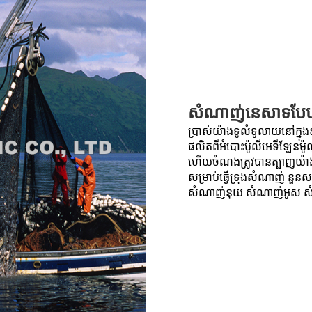
សំណាញ់នេសាទបែបប
ប្រាស់យ៉ាងទូលំទូលាយនៅក្នុងឧ
ផលិតពីអំបោះប៉ូលីអេទីឡែនម៉ូណូ
ហើយចំណងត្រូវបានត្បាញយ៉ាងត
សម្រាប់ធ្វើទ្រុងសំណាញ់ នួ
សំណាញ់នុយ សំណាញ់អូស ស