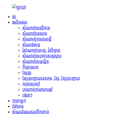
ផ្ទះ
ផលិតផល
សំណាញ់សុវត្ថិភាព
សំណាញ់នេសាទ
សំណាញ់ការពារពន្លឺ
សំណង់សុទ្ធ
រុំសំណាញ់បាឡេ, រុំស៊ីឡាជ
សំណាញ់​សម្រាប់​សត្វ​ស្លាប
សំណាញ់​សត្វល្អិត
កីឡាណេត
ខ្សែពួរ
ខ្សែស្រឡាយនេសាទ, ខ្សែ, ខ្សែស្រឡាយ
កម្រាលស្មៅ
ក្រណាត់​ការពារ​កម្ដៅ
ផ្សេងៗ
កាតាឡុក
ព័ត៌មាន
សំណួរដែលសួរញឹកញាប់