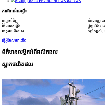
ការពិពណ៌នាខ្លី៖
ឈ្មោះ​ទំនិញ
សំណាញ់នេស
វិធីលាតសន្ធឹង
ផ្លូវប្រវែង 
លក្ខណៈពិសេស
កម្លាំងខ្ពស់,
ផ្ញើអ៊ីមែលមកយើង
ព័ត៌មានលម្អិតអំពីផលិតផល
ស្លាកផលិតផល