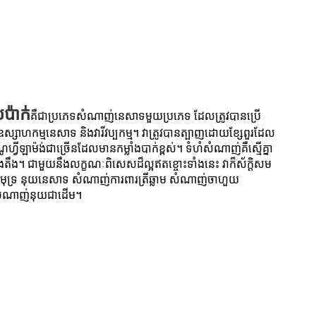
៉ាក់
គឺជាប្រភេទសំណាញ់នេសាទមួយប្រភេទ ដែលត្រូវបានប្រើ
ស្សាហកម្មនេសាទ និងវារីវប្បកម្ម។ វាត្រូវបានត្បាញដោយខ្សែពួរដែល
ហ្វីឡាម៉ង់ជាច្រើនដែលមានកម្លាំងបាក់ខ្ពស់។ ទំហំសំណាញ់គឺស្មើគ្នា
ឹង។ ជាមួយនឹងលក្ខណៈពិសេសដ៏ល្អឥតខ្ចោះទាំងនេះ វាក៏ស័ក្តិសម
នសមុទ្រ នុយនេសាទ សំណាញ់ការពារត្រីឆ្លាម សំណាញ់ចាហួយ
ំណាញ់នុយជាដើម។