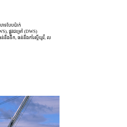
ាទបែបប៉ាក់
(LWS), ផ្លូវជម្រៅ (DWS)
 ធន់នឹងទឹក, ធន់នឹងកាំរស្មីយូវី, ល