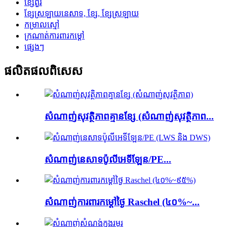
ខ្សែពួរ
ខ្សែស្រឡាយនេសាទ, ខ្សែ, ខ្សែស្រឡាយ
កម្រាលស្មៅ
ក្រណាត់​ការពារ​កម្ដៅ
ផ្សេងៗ
ផលិតផល​ពិសេស
សំណាញ់សុវត្ថិភាពគ្មានខ្សែ (សំណាញ់សុវត្ថិភាព...
សំណាញ់នេសាទប៉ូលីអេទីឡែន/PE...
សំណាញ់ការពារកម្តៅថ្ងៃ Raschel (៤០%~...