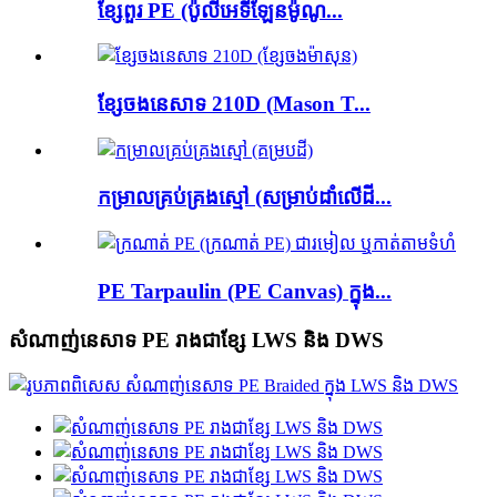
ខ្សែពួរ PE (ប៉ូលីអេទីឡែនម៉ូណូ...
ខ្សែចងនេសាទ 210D (Mason T...
កម្រាល​គ្រប់គ្រង​ស្មៅ (សម្រាប់​ដាំ​លើ​ដី...
PE Tarpaulin (PE Canvas) ក្នុង...
សំណាញ់នេសាទ PE រាងជាខ្សែ LWS និង DWS