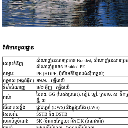
ព័ត៌មានមូលដ្ឋាន
សំណាញ់នេសាទប្រភេទ Braided, សំណាញ់នេសាទប្រភ
ឈ្មោះ​ទំនិញ
សំណាញ់ប្រភេទ Braided PE
សម្ភារៈ
PE (HDPE, ប៉ូលីអេទីឡែនដង់ស៊ីតេខ្ពស់)
កម្រាស់ (អង្កត់ផ្ចិត)
១ម.ម. - ឡើងលើ
ទំហំសំណាញ់
១/២ អ៊ីញ - ឡើងលើ
បៃតង, GG (បៃតងប្រផេះ), ខៀវ, ខ្មៅ, ក្រហម, ស, ទឹកក្រូ
ពណ៌
ខ្ចី, ល
វិធីលាតសន្ធឹង
ផ្លូវជម្រៅ (DWS) និងផ្លូវប្រវែង (LWS)
សែលវ៉ាជ
SSTB និង DSTB
រចនាប័ទ្មចំណង
SK (ចំណងតែមួយ) និង DK (ចំណងពីរ)
ជម្រៅ
២៥មេឌីយ៉ាណា - ៦០០មេឌីយ៉ាណា