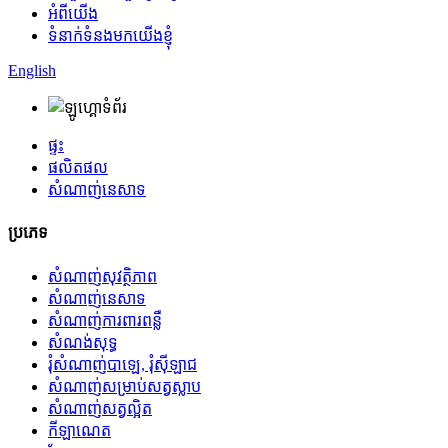
អំពីយើង
ទំនាក់ទំនងមកយើងខ្ញុំ
English
ផ្ទះ
ផលិតផល
សំណាញ់នេសាទ
ប្រភេទ
សំណាញ់សុវត្ថិភាព
សំណាញ់នេសាទ
សំណាញ់ការពារពន្លឺ
សំណង់សុទ្ធ
រុំសំណាញ់បាឡេ, រុំស៊ីឡាជ
សំណាញ់​សម្រាប់​សត្វ​ស្លាប
សំណាញ់​សត្វល្អិត
កីឡាណេត