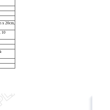
m x 20cm,
, 10
&