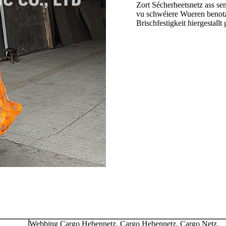
Zort Sécherheetsnetz ass sen
vu schwéiere Wueren benotzt
Brischfestigkeit hiergestallt 
Webbing Cargo Hebennetz, Cargo Hebennetz, Cargo Netz,