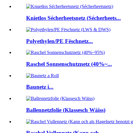
Knietlos Sécherheetsnetz (Sécherheets...
Polyethylen/PE Fëschnetz...
Raschel Sonnenschutznetz (40%~...
Baunetz i...
Ballennetzfolie (Klassesch Wäiss)
Raschel Vullennetz (Kann och ...