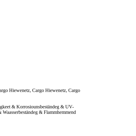
rgo Hiewenetz, Cargo Hiewenetz, Cargo
gkeet & Korrosiounsbeständeg & UV-
 & Waasserbeständeg & Flammhemmend