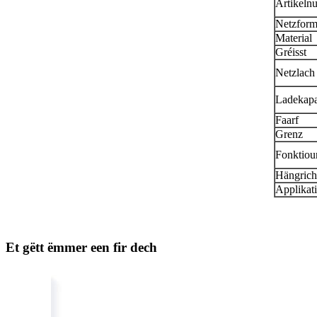
Artikel
Netzfor
Material
Gréisst
Netzlach
Ladekapaz
Faarf
Grenz
Fonktiou
Hängrich
Applikat
Et gëtt ëmmer een fir dech