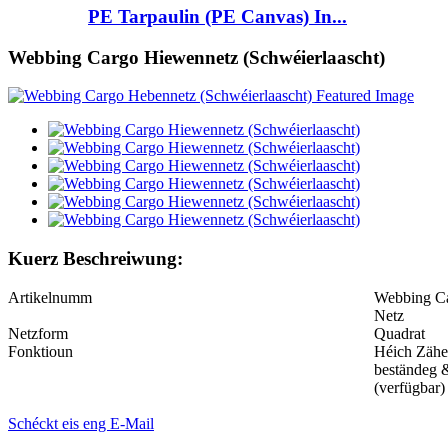
PE Tarpaulin (PE Canvas) In...
Webbing Cargo Hiewennetz (Schwéierlaascht)
Kuerz Beschreiwung:
Artikelnumm
Webbing Ca
Netz
Netzform
Quadrat
Fonktioun
Héich Zähe
beständeg
(verfügbar)
Schéckt eis eng E-Mail