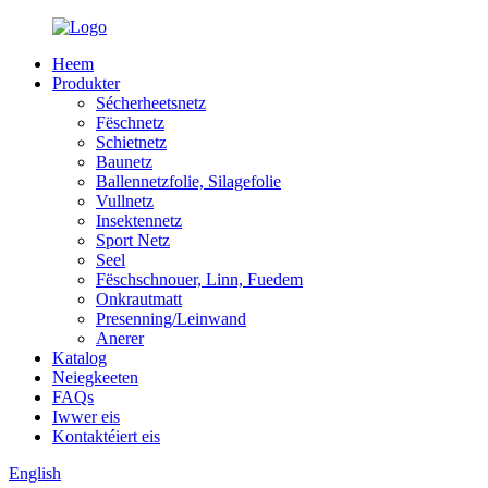
Heem
Produkter
Sécherheetsnetz
Fëschnetz
Schietnetz
Baunetz
Ballennetzfolie, Silagefolie
Vullnetz
Insektennetz
Sport Netz
Seel
Fëschschnouer, Linn, Fuedem
Onkrautmatt
Presenning/Leinwand
Anerer
Katalog
Neiegkeeten
FAQs
Iwwer eis
Kontaktéiert eis
English