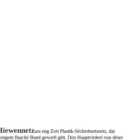
Hiewennetz
ass eng Zort Plastik-Sécherheetsnetz, dat
 engem flaache Band gewieft gëtt. Den Haaptvirdeel vun dëser