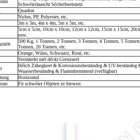
numm
Schwéierlaascht Sécherheetsnetz
m
Quadrat
Nylon, PP, Polyester, etc.
3m x 3m, 4m x 4m, 5m x 5m, etc.
5cm x 5cm, 10cm x 10cm, 12cm x 12cm, 15cm x 15cm, 20c
usw.
500 Kg, 1 Tonnen, 2 Tonnen, 3 Tonnen, 4 Tonnen, 5 Tonnen
itéit
Tonnen, 20 Tonnen, etc.
Orange, Wäiss, Schwaarz, Rout, etc.
Verstäerkt méi déckt Grenzseel
Héich Zähegkeet & Korrosiounsbeständeg & UV-beständeg 
n
Waasserbeständeg & Flammhemmend (verfügbar)
tung
Horizontal
ioun
Fir schwéier Objeten ze hiewen