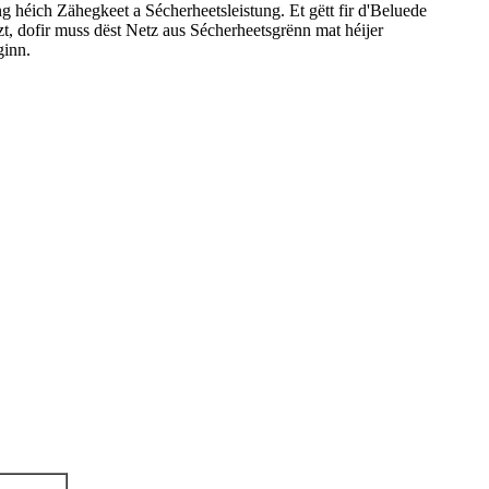
g héich Zähegkeet a Sécherheetsleistung. Et gëtt fir d'Beluede
, dofir muss dëst Netz aus Sécherheetsgrënn mat héijer
ginn.