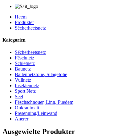
Heem
Produkter
Sécherheetsnetz
Kategorien
Sécherheetsnetz
Fëschnetz
Schietnetz
Baunetz
Ballennetzfolie, Silagefolie
Vullnetz
Insektennetz
Sport Netz
Seel
Fëschschnouer, Linn, Fuedem
Onkrautmatt
Presenning/Leinwand
Anerer
Ausgewielte Produkter