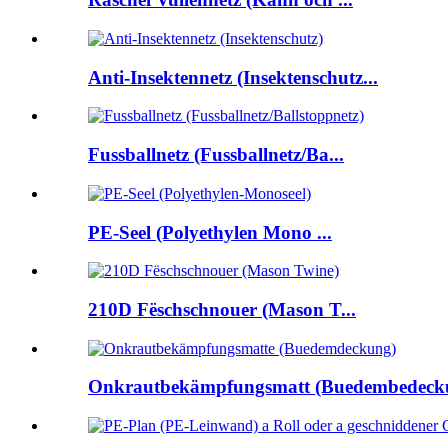
Anti-Insektennetz (Insektenschutz...
Fussballnetz (Fussballnetz/Ba...
PE-Seel (Polyethylen Mono ...
210D Fëschschnouer (Mason T...
Onkrautbekämpfungsmatt (Buedembedecku