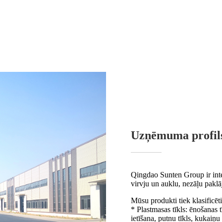
Uzņēmuma profil
Qingdao Sunten Group ir inte
virvju un auklu, nezāļu pakl
Mūsu produkti tiek klasificēti
* Plastmasas tīkls: ēnošanas tī
ietīšana, putnu tīkls, kukaiņu t