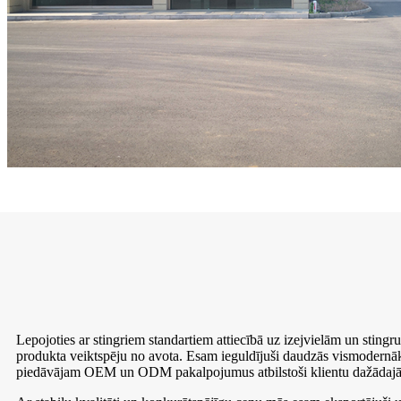
Lepojoties ar stingriem standartiem attiecībā uz izejvielām un sting
produkta veiktspēju no avota. Esam ieguldījuši daudzās vismodernākaj
piedāvājam OEM un ODM pakalpojumus atbilstoši klientu dažādajām pr