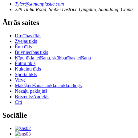
Tyler@suntenplastic.com
229 Tailiu Road, Shibei District, Qingdao, Shandong, China
Ātrās saites
Drošības tīkls
Zvejas tīkls
Ēnu tīkls
Būvniecības tīkls
Ķīpu tīkla ietīšana, skābbarības ietīšana
Putnu tīkls
Kukaiņu tīkls
Sporta tīkls
Virve
Makšķerēšanas aukla, aukla, diegs
Nezāļu paklājiņš
Brezents/Audekls
Citi
Sociālie