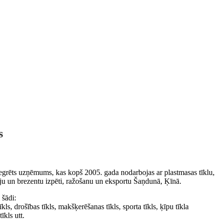
s
grēts uzņēmums, kas kopš 2005. gada nodarbojas ar plastmasas tīklu,
āju un brezentu izpēti, ražošanu un eksportu Šaņdunā, Ķīnā.
 šādi:
kls, drošības tīkls, makšķerēšanas tīkls, sporta tīkls, ķīpu tīkla
īkls utt.