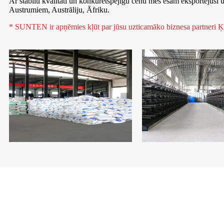
Ar stabilu kvalitāti un konkurētspējīgu cenu mēs esam eksportējuš
Austrumiem, Austrāliju, Āfriku.
* SUNTEN ir apņēmies kļūt par jūsu uzticamāko biznesa partneri Ķīnā