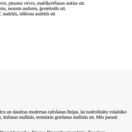
rves, pinuma virves, makšķerēšanas auklas utt.
ms, neausts audums, ģeotekstils utt.
 audekls, silikona audekls utt
nīcu un daudzas modernas ražošanas līnijas, lai nodrošinātu vislabāko
, tinšanas mašīnās, termiskās griešanas mašīnās utt. Mēs parasti
.