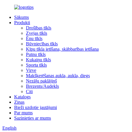
Sākums
Produkti
Drošības tīkls
Zvejas tīkls
Ēnu tīkls
Būvniecības tīkls
Ķīpu tīkla ietīšana, skābbarības ietīšana
Putnu tīkls
Kukaiņu tīkls
Sporta tīkls
Virve
Makšķerēšanas aukla, aukla, diegs
Nezāļu paklājiņš
Brezents/Audekls
Citi
Katalogs
Ziņas
Bieži uzdotie jautājumi
Par mums
Sazinieties ar mums
English