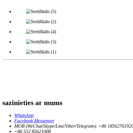
sazinieties ar mums
WhatsApp
Facebook Messenger
MOB (WeChat/Skype/Line/Viber/Telegram): +86 1856276192
+86 532 85621008