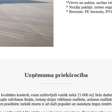
*Virves un auklas: savītas vi
* Nezāļu paklājs: zemes segu
* Brezents: PE brezents, PVC
Uzņēmuma priekšrocība
ru kvalitātes kontroli, esam uzbūvējuši vairāk nekā 15 000 m2 lielu darb
ās ražošanas līnijās, tostarp dzijas vilkšanas mašīnās, aušanas mašīnās
asībām; turklāt mums ir arī daži populāri un standarta tirgus izmēri