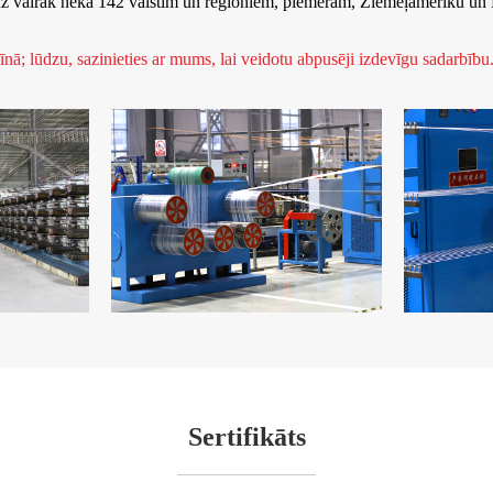
i uz vairāk nekā 142 valstīm un reģioniem, piemēram, Ziemeļameriku u
; lūdzu, sazinieties ar mums, lai veidotu abpusēji izdevīgu sadarbību
Sertifikāts