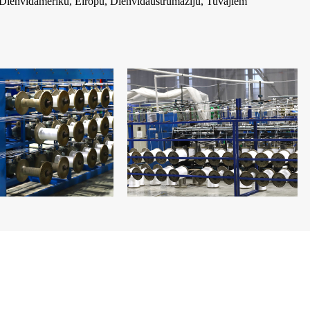
n Dienvidameriku, Eiropu, Dienvidaustrumāziju, Tuvajiem
.