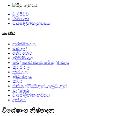
මුල් පිටුව
නිෂ්පාදන
ටාපෝලින්/කැන්වසය
කාණ්ඩ
ආරක්ෂිත දැල
මාළු දැල්
ෂේඩ් නෙට්
ඉදිකිරීම් දැල
බේල් නෙට් එතුම, සයිලේජ් එතුම
කුරුළු දැල
කෘමි දැල
ක්‍රීඩා ජාලය
කඹය
මාළු ඇල්ලීමේ නූල්, ලණුව, නූල්
වල් පැදුරු
ටාපෝලින්/කැන්වසය
අන් අය
විශේෂාංග නිෂ්පාදන