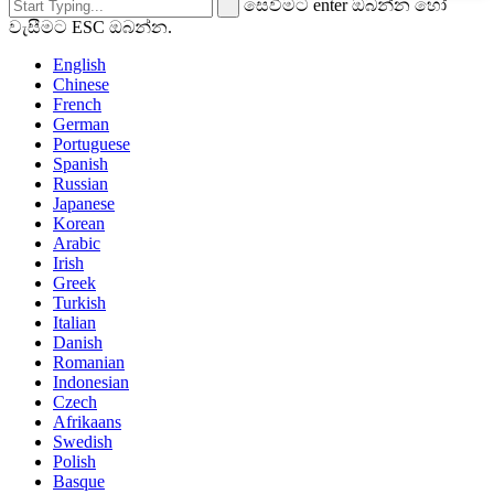
සෙවීමට enter ඔබන්න හෝ
වැසීමට ESC ඔබන්න.
English
Chinese
French
German
Portuguese
Spanish
Russian
Japanese
Korean
Arabic
Irish
Greek
Turkish
Italian
Danish
Romanian
Indonesian
Czech
Afrikaans
Swedish
Polish
Basque