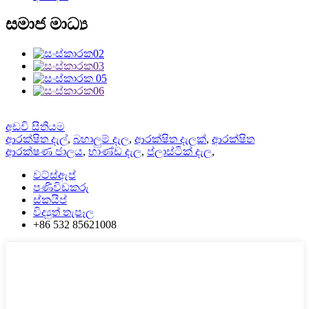
සමාජ මාධ්‍ය
අඩවි සිතියම
ආරක්ෂිත දැල්
,
බහාලුම් දැල
,
ආරක්ෂිත දැලක්
,
ආරක්ෂිත
ආරක්ෂණ ජාලය
,
භාණ්ඩ දැල
,
ප්ලාස්ටික් දැල
,
වට්ස්ඇප්
පණිවිඩකරු
ස්කයිප්
විද්‍යුත් තැපෑල
+86 532 85621008