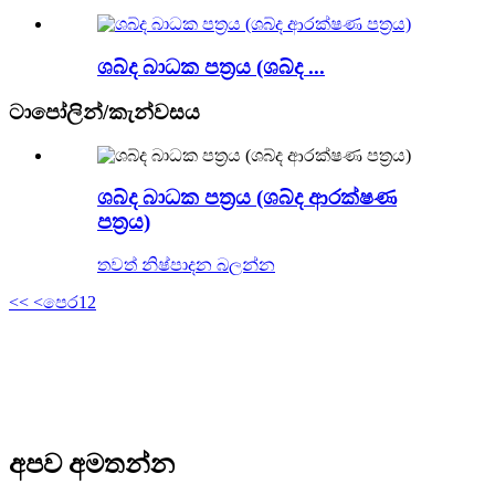
ශබ්ද බාධක පත්‍රය (ශබ්ද ...
ටාපෝලින්/කැන්වසය
ශබ්ද බාධක පත්‍රය (ශබ්ද ආරක්ෂණ
පත්‍රය)
තවත් නිෂ්පාදන බලන්න
<<
<පෙර
1
2
අපව අමතන්න