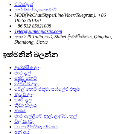
වට්ස්ඇප්
ෆේස්බුක් මැසෙන්ජර්
MOB(WeChat/Skype/Line/Viber/Telegram): +86
18562761920
+86 532 85621008
Tyler@suntenplastic.com
අංක 229 Tailiu පාර, Shibei දිස්ත්රික්කය, Qingdao,
Shandong, චීනය
ඉක්මනින් බලන්න
ආරක්ෂිත දැල
මාළු දැල්
ෂේඩ් නෙට්
ඉදිකිරීම් දැල
බේල් නෙට් එතුම, සයිලේජ් එතුම
කුරුළු දැල
කෘමි දැල
ක්‍රීඩා ජාලය
කඹය
මාළු ඇල්ලීමේ නූල්, ලණුව, නූල්
වල් පැදුරු
ටාපෝලින්/කැන්වසය
අන් අය