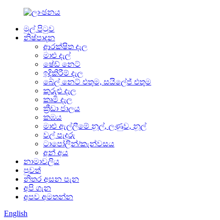
මුල් පිටුව
නිෂ්පාදන
ආරක්ෂිත දැල
මාළු දැල්
ෂේඩ් නෙට්
ඉදිකිරීම් දැල
බේල් නෙට් එතුම, සයිලේජ් එතුම
කුරුළු දැල
කෘමි දැල
ක්‍රීඩා ජාලය
කඹය
මාළු ඇල්ලීමේ නූල්, ලණුව, නූල්
වල් පැදුරු
ටාපෝලින්/කැන්වසය
අන් අය
නාමාවලිය
පුවත්
නිතර අසන පැන
අපි ගැන
අපව අමතන්න
English