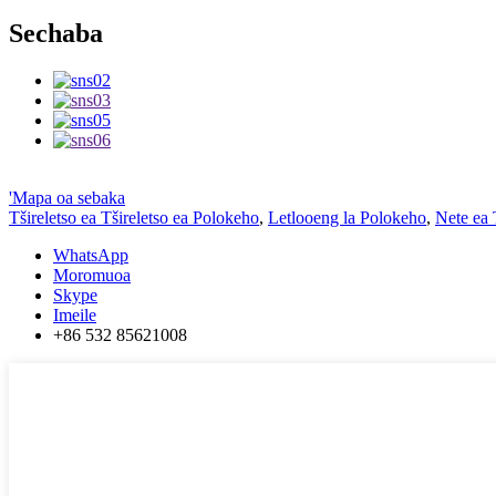
Sechaba
'Mapa oa sebaka
Tšireletso ea Tšireletso ea Polokeho
,
Letlooeng la Polokeho
,
Nete ​​e
WhatsApp
Moromuoa
Skype
Imeile
+86 532 85621008