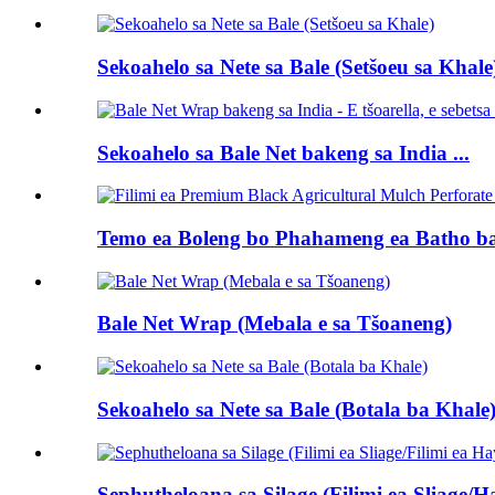
Sekoahelo sa Nete sa Bale (Setšoeu sa Khale
Sekoahelo sa Bale Net bakeng sa India ...
Temo ea Boleng bo Phahameng ea Batho ba 
Bale Net Wrap (Mebala e sa Tšoaneng)
Sekoahelo sa Nete sa Bale (Botala ba Khale
Sephutheloana sa Silage (Filimi ea Sliage/Ha