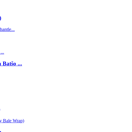
)
Batšo ...
)
...