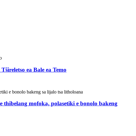
 Tšireletso ea Bale ea Temo
e thibelang mofoka, polasetiki e bonolo bakeng