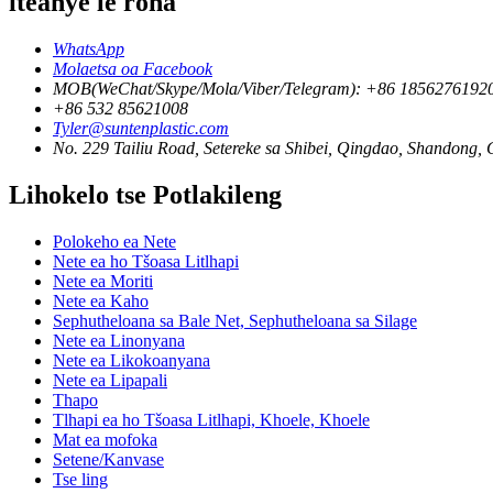
iteanye le rona
WhatsApp
Molaetsa oa Facebook
MOB(WeChat/Skype/Mola/Viber/Telegram): +86 1856276192
+86 532 85621008
Tyler@suntenplastic.com
No. 229 Tailiu Road, Setereke sa Shibei, Qingdao, Shandong,
Lihokelo tse Potlakileng
Polokeho ea Nete
Nete ​​ea ho Tšoasa Litlhapi
Nete ​​ea Moriti
Nete ​​ea Kaho
Sephutheloana sa Bale Net, Sephutheloana sa Silage
Nete ​​ea Linonyana
Nete ​​ea Likokoanyana
Nete ​​ea Lipapali
Thapo
Tlhapi ea ho Tšoasa Litlhapi, Khoele, Khoele
Mat ea mofoka
Setene/Kanvase
Tse ling