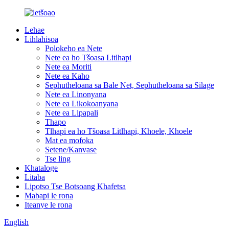
Lehae
Lihlahisoa
Polokeho ea Nete
Nete ​​ea ho Tšoasa Litlhapi
Nete ​​ea Moriti
Nete ​​ea Kaho
Sephutheloana sa Bale Net, Sephutheloana sa Silage
Nete ​​ea Linonyana
Nete ​​ea Likokoanyana
Nete ​​ea Lipapali
Thapo
Tlhapi ea ho Tšoasa Litlhapi, Khoele, Khoele
Mat ea mofoka
Setene/Kanvase
Tse ling
Khataloge
Litaba
Lipotso Tse Botsoang Khafetsa
Mabapi le rona
Iteanye le rona
English