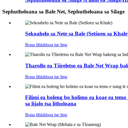
Sephutheloana sa Bale Net, Sephutheloana sa Silage
Sekoahelo sa Nete sa Bale (Setšoeu sa Khale
Bona lihlahisoa tse ling
Tharollo ea Tšireletso ea Bale Net Wrap bak
Bona lihlahisoa tse ling
Filimi ea boleng bo holimo ea koae ea temo
sa lijalo tsa litholoana
Bona lihlahisoa tse ling