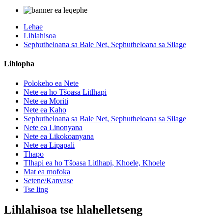
Lehae
Lihlahisoa
Sephutheloana sa Bale Net, Sephutheloana sa Silage
Lihlopha
Polokeho ea Nete
Nete ​​ea ho Tšoasa Litlhapi
Nete ​​ea Moriti
Nete ​​ea Kaho
Sephutheloana sa Bale Net, Sephutheloana sa Silage
Nete ​​ea Linonyana
Nete ​​ea Likokoanyana
Nete ​​ea Lipapali
Thapo
Tlhapi ea ho Tšoasa Litlhapi, Khoele, Khoele
Mat ea mofoka
Setene/Kanvase
Tse ling
Lihlahisoa tse hlahelletseng