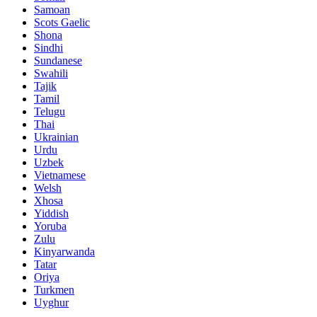
Samoan
Scots Gaelic
Shona
Sindhi
Sundanese
Swahili
Tajik
Tamil
Telugu
Thai
Ukrainian
Urdu
Uzbek
Vietnamese
Welsh
Xhosa
Yiddish
Yoruba
Zulu
Kinyarwanda
Tatar
Oriya
Turkmen
Uyghur