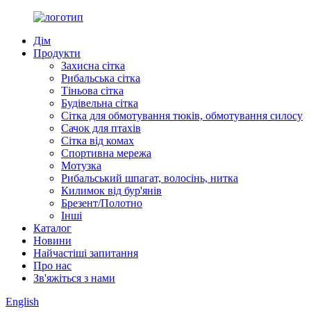
Дім
Продукти
Захисна сітка
Рибальська сітка
Тіньова сітка
Будівельна сітка
Сітка для обмотування тюків, обмотування силосу
Сачок для птахів
Сітка від комах
Спортивна мережа
Мотузка
Рибальський шпагат, волосінь, нитка
Килимок від бур'янів
Брезент/Полотно
Інші
Каталог
Новини
Найчастіші запитання
Про нас
Зв'яжіться з нами
English