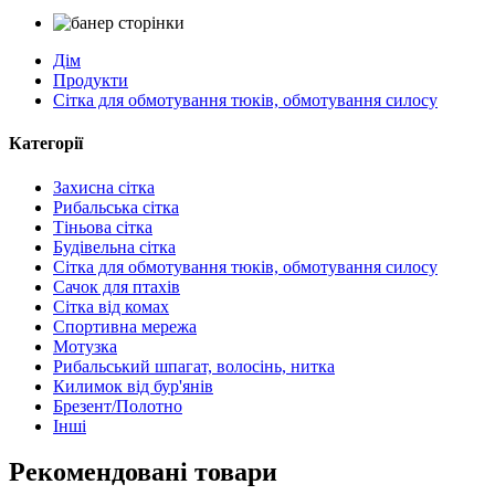
Дім
Продукти
Сітка для обмотування тюків, обмотування силосу
Категорії
Захисна сітка
Рибальська сітка
Тіньова сітка
Будівельна сітка
Сітка для обмотування тюків, обмотування силосу
Сачок для птахів
Сітка від комах
Спортивна мережа
Мотузка
Рибальський шпагат, волосінь, нитка
Килимок від бур'янів
Брезент/Полотно
Інші
Рекомендовані товари