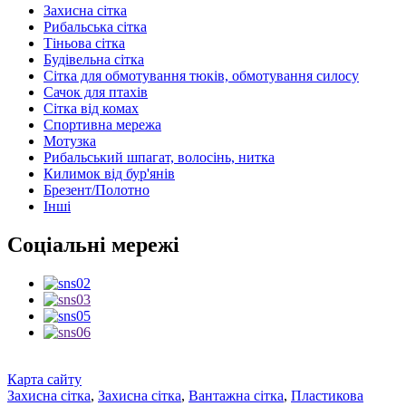
Захисна сітка
Рибальська сітка
Тіньова сітка
Будівельна сітка
Сітка для обмотування тюків, обмотування силосу
Сачок для птахів
Сітка від комах
Спортивна мережа
Мотузка
Рибальський шпагат, волосінь, нитка
Килимок від бур'янів
Брезент/Полотно
Інші
Соціальні мережі
Карта сайту
Захисна сітка
,
Захисна сітка
,
Вантажна сітка
,
Пластикова