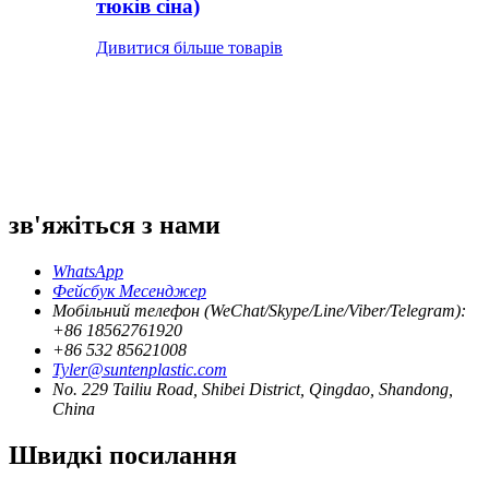
тюків сіна)
Дивитися більше товарів
зв'яжіться з нами
WhatsApp
Фейсбук Месенджер
Мобільний телефон (WeChat/Skype/Line/Viber/Telegram):
+86 18562761920
+86 532 85621008
Tyler@suntenplastic.com
No. 229 Tailiu Road, Shibei District, Qingdao, Shandong,
China
Швидкі посилання