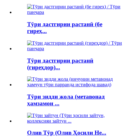
Тӯри дастгирии растанӣ (бе
гиреҳ...
Тӯри дастгирии растанӣ
(гиреҳдор)...
Тӯри зидди жола (метавонад
ҳамзамон ...
Олив Тӯр (Олив Ҳосили Не...