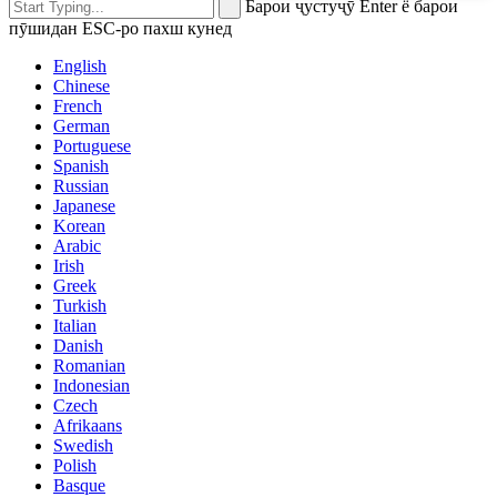
Барои ҷустуҷӯ Enter ё барои
пӯшидан ESC-ро пахш кунед
English
Chinese
French
German
Portuguese
Spanish
Russian
Japanese
Korean
Arabic
Irish
Greek
Turkish
Italian
Danish
Romanian
Indonesian
Czech
Afrikaans
Swedish
Polish
Basque