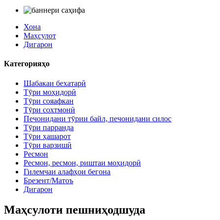
Хона
Маҳсулот
Дигарон
Категорияҳо
Шабакаи бехатарӣ
Тӯри моҳидорӣ
Тӯри сояафкан
Тӯри сохтмонӣ
Печонидани тӯрии байл, печонидани силос
Тӯри парранда
Тӯри ҳашарот
Тӯри варзишӣ
Ресмон
Ресмон, ресмон, риштаи моҳидорӣ
Гилемчаи алафҳои бегона
Брезент/Матоъ
Дигарон
Маҳсулоти пешниҳодшуда