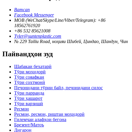
Ватсап
Facebook Messenger
MOB (WeChat/Skype/Line/Viber/Telegram): +86
18562761920
+86 532 85621008
Tyler@suntenplastic.com
№ 229 Tailiu Road, ноҳияи Шибей, Циндао, Шандун, Чин
Пайвандҳои зуд
Шабакаи бехатарӣ
Тӯри моҳидорӣ
Тӯри сояафкан
Тӯри сохтмонӣ
Печонидани тӯрии байл, печонидани силос
Тӯри парранда
Тӯри ҳашарот
Тӯри варзишӣ
Ресмон
Ресмон, ресмон, риштаи моҳидорӣ
Гилемчаи алафҳои бегона
Брезент/Матоъ
Дигарон