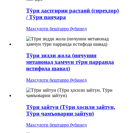
Тӯри дастгирии растанӣ (гиреҳдор)
/ Тӯри панҷара
Маҳсулоти бештарро бубинед
Тӯри зидди жола (инчунин
метавонад ҳамчун тӯри парранда
истифода шавад)
Маҳсулоти бештарро бубинед
Тӯри зайтун (Тӯри ҳосили зайтун,
Тӯри ҷамъоварии зайтун)
Маҳсулоти бештарро бубинед