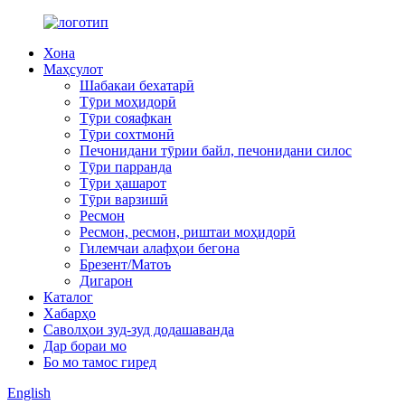
Хона
Маҳсулот
Шабакаи бехатарӣ
Тӯри моҳидорӣ
Тӯри сояафкан
Тӯри сохтмонӣ
Печонидани тӯрии байл, печонидани силос
Тӯри парранда
Тӯри ҳашарот
Тӯри варзишӣ
Ресмон
Ресмон, ресмон, риштаи моҳидорӣ
Гилемчаи алафҳои бегона
Брезент/Матоъ
Дигарон
Каталог
Хабарҳо
Саволҳои зуд-зуд додашаванда
Дар бораи мо
Бо мо тамос гиред
English