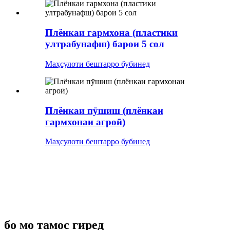
Плёнкаи гармхона (пластики
ултрабунафш) барои 5 сол
Маҳсулоти бештарро бубинед
Плёнкаи пӯшиш (плёнкаи
гармхонаи агроӣ)
Маҳсулоти бештарро бубинед
бо мо тамос гиред