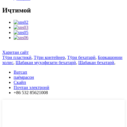
Иҷтимоӣ
Харитаи сайт
Тӯри пластикӣ
,
Тӯри контейнер
,
Тӯри бехатарӣ
,
Боркашонии
холис
,
Шабакаи муҳофизати бехатарӣ
,
Шабакаи бехатарӣ
,
Ватсап
паёмрасон
Скайп
Почтаи электронӣ
+86 532 85621008