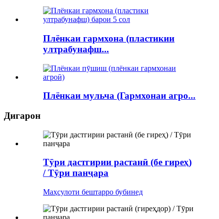
Плёнкаи гармхона (пластикии
ултрабунафш...
Плёнкаи мульча (Гармхонаи агро...
Дигарон
Тӯри дастгирии растанӣ (бе гиреҳ)
/ Тӯри панҷара
Маҳсулоти бештарро бубинед