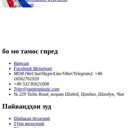
бо мо тамос гиред
Ватсап
Facebook Messenger
MOB (WeChat/Skype/Line/Viber/Telegram): +86
18562761920
+86 532 85621008
Tyler@suntenplastic.com
№ 229 Tailiu Road, ноҳияи Шибей, Циндао, Шандун, Чин
Пайвандҳои зуд
Шабакаи бехатарӣ
Тӯри моҳидорӣ