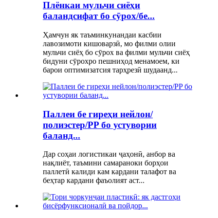
Плёнкаи мульчи сиёҳи
баландсифат бо сӯрох/бе...
Ҳамчун як таъминкунандаи касбии
лавозимоти кишоварзӣ, мо филми олии
мульчи сиёҳ бо сӯрох ва филми мульчи сиёҳ
бидуни сӯрохро пешниҳод менамоем, ки
барои оптимизатсия тарҳрезӣ шудаанд...
Паллеи бе гиреҳи нейлон/
полиэстер/PP бо устувории
баланд...
Дар соҳаи логистикаи ҷаҳонӣ, анбор ва
нақлиёт, таъмини самараноки борҳои
паллетӣ калиди кам кардани талафот ва
беҳтар кардани фаъолият аст...