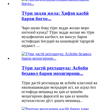
Тӯри зидди жола: Ҳифзи касбӣ
барои боғҳо...
Чаро шумо бояд тӯри зидди жолаи моро
интихоб кунед? Тӯри зидди жолаи мо тӯри
муҳофизатии касбист, ки махсус барои
истифодаи боғдорӣ ва кишоварзӣ тарҳрезӣ
шудааст. ...
Тӯри дастӣ рехташуда: Асбоби
безавол барои моҳигирони...
Тӯри дастӣ рехташуда як асбоби классикӣ ва
ивазнашавандаи моҳидорӣ аст, ки асрҳо боз
истифода мешавад ва ҳам аз ҷониби
моҳигирони фароғатӣ ва ҳам аз ҷониби
мутахассисон дӯст дошта мешавад...