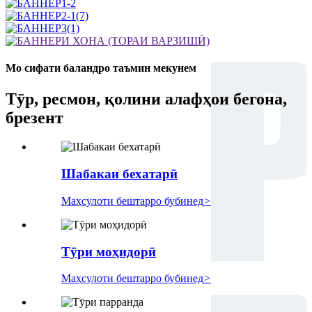
Мо сифати баландро таъмин мекунем
Тӯр, ресмон, қолини алафҳои бегона,
брезент
Шабакаи бехатарӣ
Маҳсулоти бештарро бубинед
>
Тӯри моҳидорӣ
Маҳсулоти бештарро бубинед
>