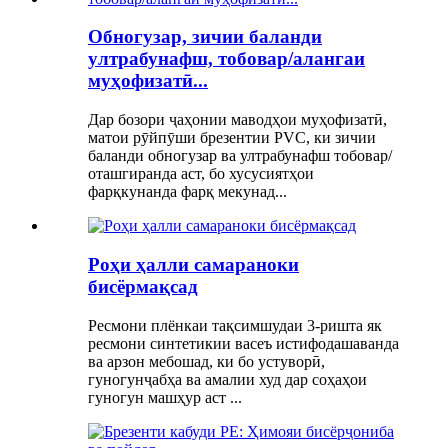
Обногузар, зичии баланди
ултрабунафш, тобовар/алангаи
муҳофизатӣ...
Дар бозори ҷаҳонии маводҳои муҳофизатӣ,
матои рӯйпӯши брезентии PVC, ки зичии
баланди обногузар ва ултрабунафш тобовар/
оташгиранда аст, бо хусусиятҳои
фарқкунанда фарқ мекунад...
Роҳи ҳалли самараноки
бисёрмақсад
Ресмони плёнкаи тақсимшудаи 3-ришта як
ресмони синтетикии васеъ истифодашаванда
ва арзон мебошад, ки бо устуворӣ,
гуногунҷабҳа ва амалии худ дар соҳаҳои
гуногун машҳур аст ...