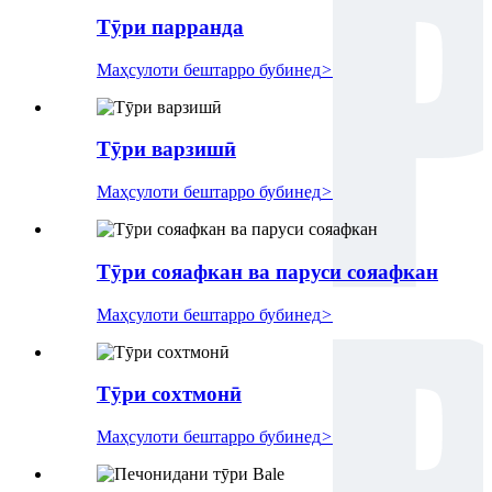
Тӯри парранда
Маҳсулоти бештарро бубинед
>
Тӯри варзишӣ
Маҳсулоти бештарро бубинед
>
Тӯри сояафкан ва паруси сояафкан
Маҳсулоти бештарро бубинед
>
Тӯри сохтмонӣ
Маҳсулоти бештарро бубинед
>