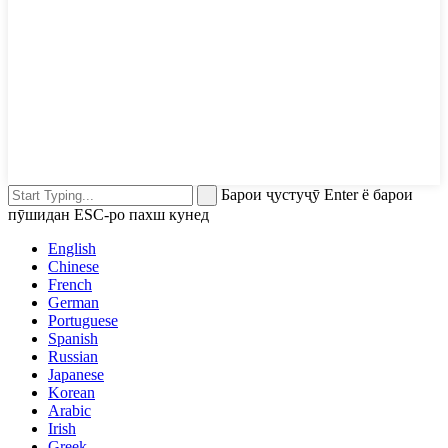
Барои ҷустуҷӯ Enter ё барои
пӯшидан ESC-ро пахш кунед
English
Chinese
French
German
Portuguese
Spanish
Russian
Japanese
Korean
Arabic
Irish
Greek