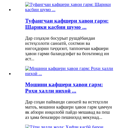
Туфангчаи кафшери ҳавои гарм:
Шарики касбии шумо ...
Дар соҳаҳои босуръат рушдёбандаи
истеҳсолоти саноатӣ, сохтмон ва
нигоҳдории таҷҳизот, таппончаи кафшери
ҳавои гарми баландсифат ва боэътимод ин
аст...
Мошини кафшери ҳавои гарм:
Роҳи ҳалли ниҳоӣ ...
Дар соҳаи пайванди саноатӣ ва истеҳсоли
матоъ, мошини кафшери ҳавои гарм ҳамчун
як абзори инқилобӣ пайдо мешавад ва пеш
аз ҳама беназирро пешниҳод мекунад...