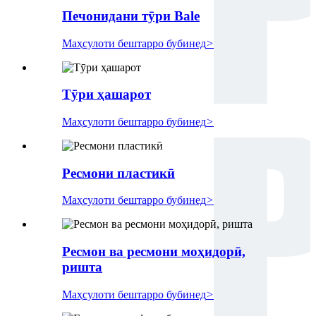
Печонидани тӯри Bale
Маҳсулоти бештарро бубинед
>
Тӯри ҳашарот
Маҳсулоти бештарро бубинед
>
Ресмони пластикӣ
Маҳсулоти бештарро бубинед
>
Ресмон ва ресмони моҳидорӣ,
ришта
Маҳсулоти бештарро бубинед
>