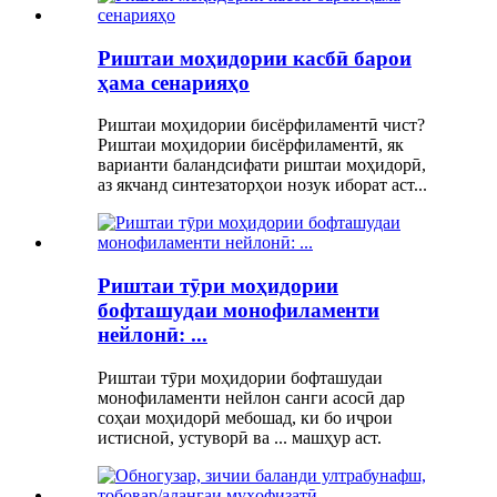
Риштаи моҳидории касбӣ барои
ҳама сенарияҳо
Риштаи моҳидории бисёрфиламентӣ чист?
Риштаи моҳидории бисёрфиламентӣ, як
варианти баландсифати риштаи моҳидорӣ,
аз якчанд синтезаторҳои нозук иборат аст...
Риштаи тӯри моҳидории
бофташудаи монофиламенти
нейлонӣ: ...
Риштаи тӯри моҳидории бофташудаи
монофиламенти нейлон санги асосӣ дар
соҳаи моҳидорӣ мебошад, ки бо иҷрои
истисноӣ, устуворӣ ва ... машҳур аст.