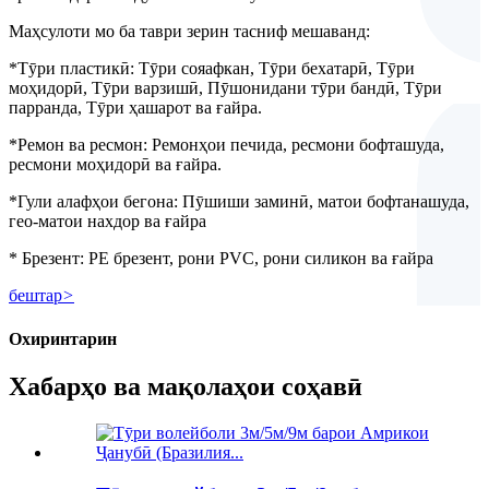
Маҳсулоти мо ба таври зерин тасниф мешаванд:
*Тӯри пластикӣ: Тӯри сояафкан, Тӯри бехатарӣ, Тӯри
моҳидорӣ, Тӯри варзишӣ, Пӯшонидани тӯри бандӣ, Тӯри
парранда, Тӯри ҳашарот ва ғайра.
*Ремон ва ресмон: Ремонҳои печида, ресмони бофташуда,
ресмони моҳидорӣ ва ғайра.
*Гули алафҳои бегона: Пӯшиши заминӣ, матои бофтанашуда,
гео-матои нахдор ва ғайра
* Брезент: PE брезент, рони PVC, рони силикон ва ғайра
бештар
>
Охиринтарин
Хабарҳо ва мақолаҳои соҳавӣ