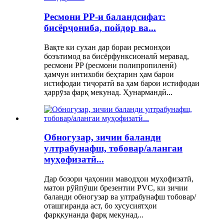
Ресмони PP-и баландсифат:
бисёрҷониба, пойдор ва...
Вақте ки сухан дар бораи ресмонҳои
боэътимод ва бисёрфунксионалӣ меравад,
ресмони PP (ресмони полипропиленӣ)
ҳамчун интихоби беҳтарин ҳам барои
истифодаи тиҷоратӣ ва ҳам барои истифодаи
ҳаррӯза фарқ мекунад. Ҳунармандӣ...
Обногузар, зичии баланди
ултрабунафш, тобовар/алангаи
муҳофизатӣ...
Дар бозори ҷаҳонии маводҳои муҳофизатӣ,
матои рӯйпӯши брезентии PVC, ки зичии
баланди обногузар ва ултрабунафш тобовар/
оташгиранда аст, бо хусусиятҳои
фарқкунанда фарқ мекунад...