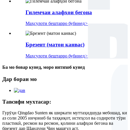
Гилемчаи алафҳои бегона
Маҳсулоти бештарро бубинед
>
Брезент (матои канвас)
Маҳсулоти бештарро бубинед
>
Ба мо бовар кунед, моро интихоб кунед
Дар бораи мо
Тавсифи мухтасар:
Гурӯҳи Qingdao Sunten як ширкати муттаҳидшуда мебошад, ки
аз соли 2005 инҷониб ба таҳқиқот, истеҳсол ва содироти тӯри
пластикӣ, ресмон ва ресмон, қолини алафҳои бегона ва
брезент дар Шандуни Чин машғул аст.