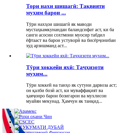
Тори нахи шишагӣ: Тақвияти
муҳим барои ...
Тӯри нахҳои шишагӣ як маводи
мустаҳкамкунандаи баландсифат аст, ки ба
санги асосии сохтмони муосир табдил
ёфтааст ва барои устуворӣ ва бисёрҷонибаи
худ арзишманд аст...
Тӯри хоккейи яхӣ: Таҷҳизоти
муҳим...
Тӯри хоккей на танҳо як сутуни дарвоза аст;
он қалби бозӣ аст, ки муваффақият ва
ҳаяҷонро барои бозигарон ва мухлисон
муайян мекунад. Ҳамчун як танқид...