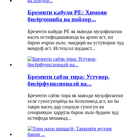
Брезенти кабуди PE: Ҳимояи
бисёрҷониба ва пойдор...
Брезенти кабуди PE як маводи муҳофизатии
васеъ истифодашаванда ва арзон аст, ки
барои иҷрои аъло, чандирӣ ва устувории худ
маъруф аст. Истеҳсол шудааст...
Брезенти сабзи тира: Устувор,
бисёрфунксионалӣ ва...
Брезенти сабзи тира як маводи муҳофизатии
хеле гуногунҷабҳа ва боэътимод аст, ки ба
таври васеъ дар соҳаҳои гуногун ва
сенарияҳои ҳаррӯза барои аъло будани худ
истифода мешавад...