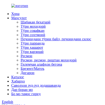
Хона
Маҳсулот
Шабакаи бехатарӣ
Тӯри моҳидорӣ
Тӯри сояафкан
Тӯри сохтмонӣ
Печонидани тӯрии байл, печонидани силос
Тӯри парранда
Тӯри ҳашарот
Тӯри варзишӣ
Ресмон
Ресмон, ресмон, риштаи моҳидорӣ
Гилемчаи алафҳои бегона
Брезент/Матоъ
Дигарон
Каталог
Хабарҳо
Саволҳои зуд-зуд додашаванда
Дар бораи мо
Бо мо тамос гиред
English