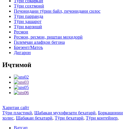
Тӯри сояафкан
Тӯри сохтмонӣ
Печонидани тӯрии байл, печонидани силос
Тӯри парранда
Тӯри ҳашарот
Тӯри варзишӣ
Ресмон
Ресмон, ресмон, риштаи моҳидорӣ
Гилемчаи алафҳои бегона
Брезент/Матоъ
Дигарон
Иҷтимоӣ
Харитаи сайт
Тӯри пластикӣ
,
Шабакаи муҳофизати бехатарӣ
,
Боркашонии
холис
,
Шабакаи бехатарӣ
,
Тӯри бехатарӣ
,
Тӯри контейнер
,
Ватсап