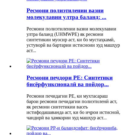
Ресмони полиэтилении вазни
молекулавии ултра баланд: ...
Ресмони полиэтилении вазни молекулавии
ултра баланд (UHMWPE) як ресмони
синтетикии муосир аст, ки бо мустаҳкамӣ,
устуворӣ ва бартарии истисноии худ машҳур
аст...
Ресмони печдори PE: Синтетики
бисёрфунксионалӣ ва пойдор...
Ресмони печидагии PE, ки мухтасараш
барои ресмони печидагии полиэтиленӣ аст,
як ресмони синтетикии васеъ
истифодашаванда аст, ки бо иҷрои истисноӣ,
чандирӣ ва ҳамкории худ машҳур аст...