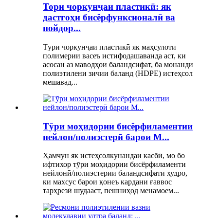
Тори чоркунҷаи пластикӣ: як
дастгоҳи бисёрфунксионалӣ ва
пойдор...
Тӯри чоркунҷаи пластикӣ як маҳсулоти
полимерии васеъ истифодашаванда аст, ки
асосан аз маводҳои баландсифат, ба монанди
полиэтилени зичии баланд (HDPE) истеҳсол
мешавад...
Тӯри моҳидории бисёрфиламентии
нейлон/полиэстерӣ барои M...
Ҳамчун як истеҳсолкунандаи касбӣ, мо бо
ифтихор тӯри моҳидории бисёрфиламенти
нейлонӣ/полиэстерии баландсифати худро,
ки махсус барои қонеъ кардани ғаввос
тарҳрезӣ шудааст, пешниҳод менамоем...