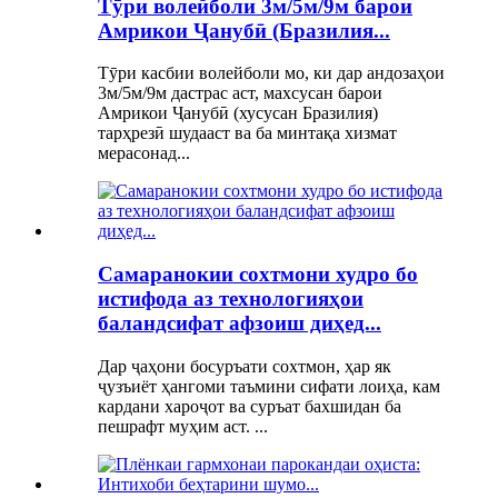
Тӯри волейболи 3м/5м/9м барои
Амрикои Ҷанубӣ (Бразилия...
Тӯри касбии волейболи мо, ки дар андозаҳои
3м/5м/9м дастрас аст, махсусан барои
Амрикои Ҷанубӣ (хусусан Бразилия)
тарҳрезӣ шудааст ва ба минтақа хизмат
мерасонад...
Самаранокии сохтмони худро бо
истифода аз технологияҳои
баландсифат афзоиш диҳед...
Дар ҷаҳони босуръати сохтмон, ҳар як
ҷузъиёт ҳангоми таъмини сифати лоиҳа, кам
кардани хароҷот ва суръат бахшидан ба
пешрафт муҳим аст. ...