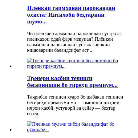
Плёнкаи гармхонаи парокандаи
оҳиста: Интихоби беҳтарини
шумо...
Чӣ плёнкаи гармхонаи парокандаи сустро аз
плёнкаҳои оддӣ фарқ мекунад? Плёнкаи
гармхонаи парокандаи суст як ковокии
кишоварзии баландсифат аст...
Тренери касбии тенниси
бесарнишин бо гиреҳи премиум...
Таҷрибаи тенниси худро бо шабакаи тенниси
бегиреҳи премиуми мо — омезиши ниҳоии
иҷрои касбӣ, устуворӣ ва сайёр — беҳтар
созед.