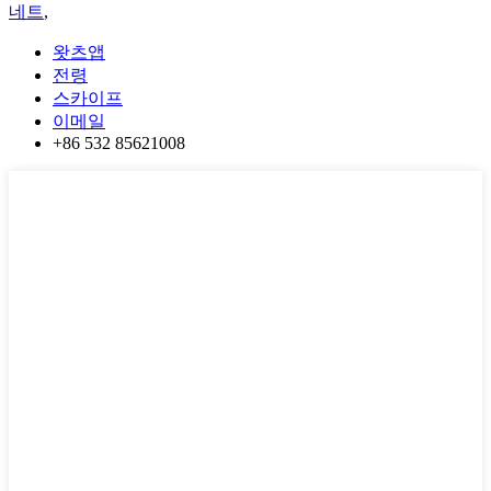
네트
,
왓츠앱
전령
스카이프
이메일
+86 532 85621008