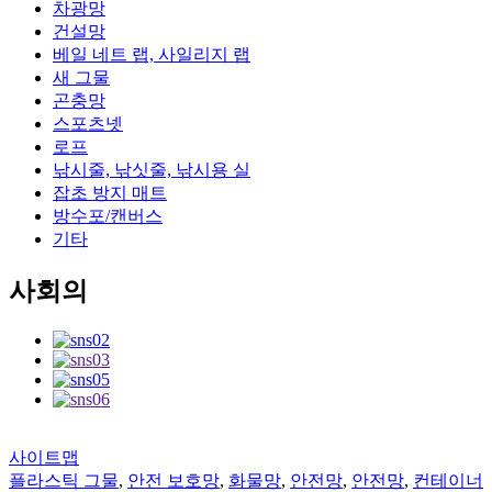
차광망
건설망
베일 네트 랩, 사일리지 랩
새 그물
곤충망
스포츠넷
로프
낚시줄, 낚싯줄, 낚시용 실
잡초 방지 매트
방수포/캔버스
기타
사회의
사이트맵
플라스틱 그물
,
안전 보호망
,
화물망
,
안전망
,
안전망
,
컨테이너