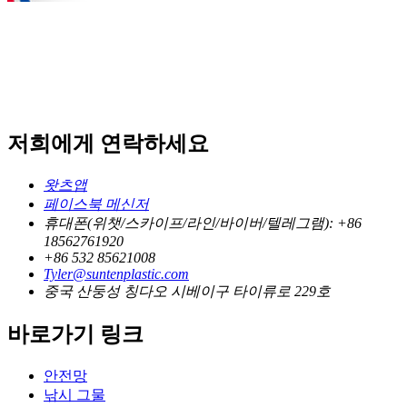
저희에게 연락하세요
왓츠앱
페이스북 메신저
휴대폰(위챗/스카이프/라인/바이버/텔레그램): +86
18562761920
+86 532 85621008
Tyler@suntenplastic.com
중국 산둥성 칭다오 시베이구 타이류로 229호
바로가기 링크
안전망
낚시 그물