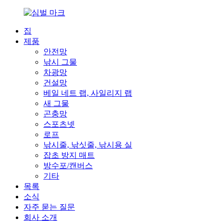
집
제품
안전망
낚시 그물
차광망
건설망
베일 네트 랩, 사일리지 랩
새 그물
곤충망
스포츠넷
로프
낚시줄, 낚싯줄, 낚시용 실
잡초 방지 매트
방수포/캔버스
기타
목록
소식
자주 묻는 질문
회사 소개