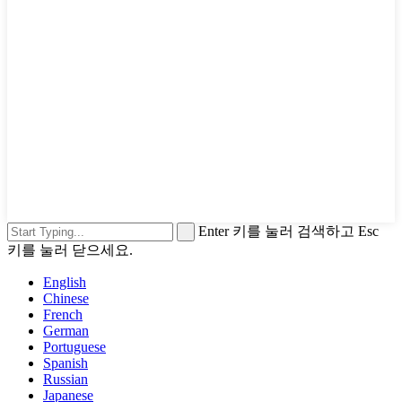
Enter 키를 눌러 검색하고 Esc
키를 눌러 닫으세요.
English
Chinese
French
German
Portuguese
Spanish
Russian
Japanese