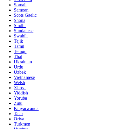
Somali
Samoan
Scots Gaelic
Shona
Sindhi
Sundanese
Swahili
Tajik
Tamil
Telugu
Thai
Ukrainian
Urdu
Uzbek
Vietnamese
Welsh
Xhosa
Yiddish
Yoruba
Zulu
Kinyarwanda
Tatar
Oriya
Turkmen