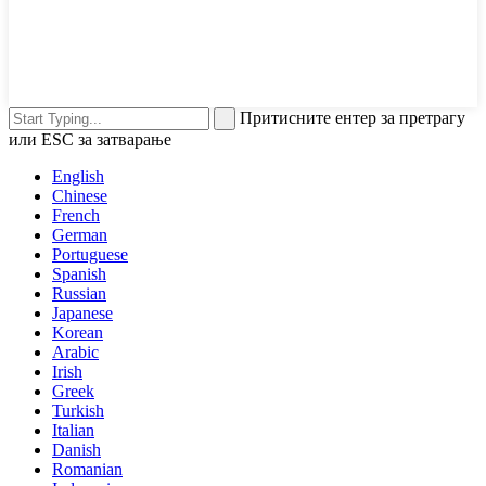
Притисните ентер за претрагу
или ESC за затварање
English
Chinese
French
German
Portuguese
Spanish
Russian
Japanese
Korean
Arabic
Irish
Greek
Turkish
Italian
Danish
Romanian