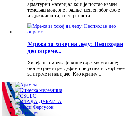
арматурни материјал који је постао камен
темељац модерне градње, цењен због своје
издржљивости, свестраности...
Мрежа за хокеј на леду: Неопходан
део опреме...
Хокејашка мрежа је више од само стативе;
она је срце игре, дефинише успех и узбуђење
за играче и навијаче. Као критич...