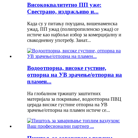
Висококвалитетно ПП уже:
Свестрано, издржљиво и...
Када су у питању поуздана, вишенаменска
ужад, ПП ужад (полипропиленско ужад) се
истиче као најбољи избор за комерцијалну и
свакодневну употребу. Занат...
Водоотпорна, високе густине,
отпорна на УВ зрачење/отпорна на
пламен...
На глобалном тржишту заштитних
материјала за покривање, водоотпорна ПВЦ
церада високе густине отпорна на УВ
зрачење/отпорна на пламен истиче се...