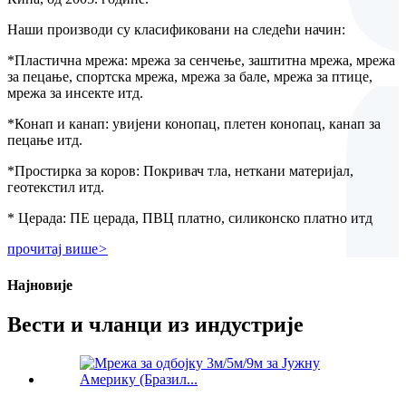
Наши производи су класификовани на следећи начин:
*Пластична мрежа: мрежа за сенчење, заштитна мрежа, мрежа
за пецање, спортска мрежа, мрежа за бале, мрежа за птице,
мрежа за инсекте итд.
*Конап и канап: увијени конопац, плетен конопац, канап за
пецање итд.
*Простирка за коров: Покривач тла, неткани материјал,
геотекстил итд.
* Церада: ПЕ церада, ПВЦ платно, силиконско платно итд
прочитај више
>
Најновије
Вести и чланци из индустрије