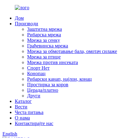
Дом
Производи
Заштитна мрежа
Рибарска мрежа
Мрежа за сенку
Грађевинска мрежа
Мрежа за обмотавање бала, омотач силаже
Мрежа за птице
Мрежа против инсеката
Спорт Нет
Конопац
Рибарски канап, најлон, конац
Простирка за коров
Церада/платно
Други
Каталог
Вести
Честа питања
О нама
Контактирајте нас
English