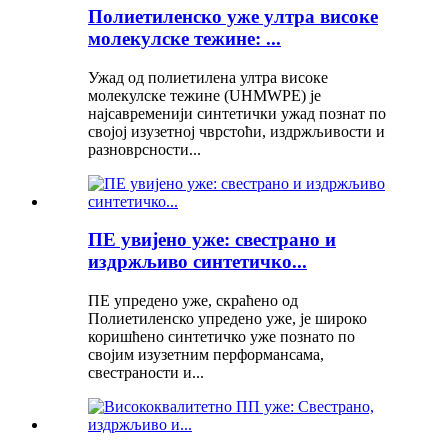
Полиетиленско уже ултра високе
молекулске тежине: ...
Ужад од полиетилена ултра високе
молекулске тежине (UHMWPE) је
најсавременији синтетички ужад познат по
својој изузетној чврстоћи, издржљивости и
разноврсности...
ПЕ увијено уже: свестрано и
издржљиво синтетичко...
ПЕ упредено уже, скраћено од
Полиетиленско упредено уже, је широко
коришћено синтетичко уже познато по
својим изузетним перформансама,
свестраности и...