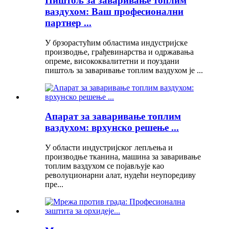
Пиштољ за заваривање топлим
ваздухом: Ваш професионални
партнер ...
У брзорастућим областима индустријске
производње, грађевинарства и одржавања
опреме, висококвалитетни и поуздани
пиштољ за заваривање топлим ваздухом је ...
Апарат за заваривање топлим
ваздухом: врхунско решење ...
У области индустријског лепљења и
производње тканина, машина за заваривање
топлим ваздухом се појављује као
револуционарни алат, нудећи неупоредиву
пре...