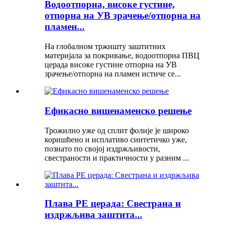
Водоотпорна, високе густине,
отпорна на УВ зрачење/отпорна на
пламен...
На глобалном тржишту заштитних
материјала за покривање, водоотпорна ПВЦ
церада високе густине отпорна на УВ
зрачење/отпорна на пламен истиче се...
Ефикасно вишенаменско решење
Трожилно уже од сплит фолије је широко
коришћено и исплативо синтетичко уже,
познато по својој издржљивости,
свестраности и практичности у разним ...
Плава PE церада: Свестрана и
издржљива заштита...