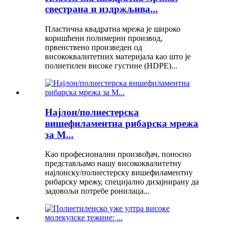
свестрана и издржљива...
Пластична квадратна мрежа је широко
коришћени полимерни производ,
првенствено произведен од
висококвалитетних материјала као што је
полиетилен високе густине (HDPE)...
Најлон/полиестерска
вишефиламентна рибарска мрежа
за М...
Као професионални произвођач, поносно
представљамо нашу висококвалитетну
најлонску/полиестерску вишефиламентну
рибарску мрежу, специјално дизајнирану да
задовољи потребе ронилаца...