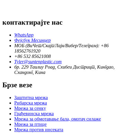
контактирајте нас
WhatsApp
Фејсбук Месинџер
МОБ (ВиЧет/Скајп/Лајн/Вибер/Телеграм): +86
18562761920
+86 532 85621008
Tyler@suntenplastic.com
бр. 229 Таилиу Роад, Схибеи Дистрицт, Кингдао,
Схандонг, Кина
Брзе везе
Заштитна мрежа
Рибарска мрежа
Мрежа за сенку
Грађевинска мрежа
Мрежа за обмотавање бала, омотач силаже
Мрежа за птице
Мрежа против инсеката