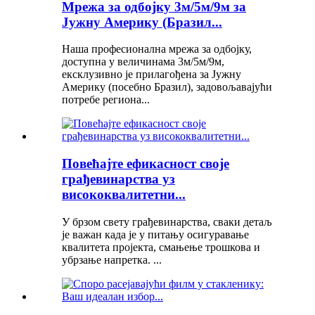
Мрежа за одбојку 3м/5м/9м за
Јужну Америку (Бразил...
Наша професионална мрежа за одбојку,
доступна у величинама 3м/5м/9м,
ексклузивно је прилагођена за Јужну
Америку (посебно Бразил), задовољавајући
потребе региона...
Повећајте ефикасност своје
грађевинарства уз
висококвалитетни...
У брзом свету грађевинарства, сваки детаљ
је важан када је у питању осигуравање
квалитета пројекта, смањење трошкова и
убрзање напретка. ...