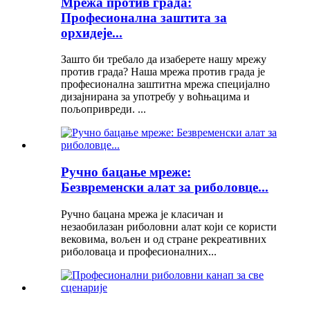
Мрежа против града:
Професионална заштита за
орхидеје...
Зашто би требало да изаберете нашу мрежу
против града? Наша мрежа против града је
професионална заштитна мрежа специјално
дизајнирана за употребу у воћњацима и
пољопривреди. ...
Ручно бацање мреже:
Безвременски алат за риболовце...
Ручно бацана мрежа је класичан и
незаобилазан риболовни алат који се користи
вековима, вољен и од стране рекреативних
риболоваца и професионалних...