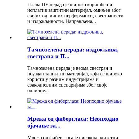
Плава ПЕ церада је широко коришћен и
исплатив заштитни материјал, омиљен због
својих одличних перформанси, свестраности
и издржљивости. Направљена...
Тамнозелена церада: издржљива,
свестрана и П...
Тамнозелена церада је веома свестран и
поуздан заштитни материјал, који се широко
користи у разним индустријама и
свакодневним сценаријима због своје
одличне...
Мрежа од фибергласа: Неопходно
ојачање за...
Мрежа од фибергласа је висококвалитетни