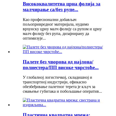
Висококвалитетна црна фолија за
малчирање са/без рупе...
Као професионални добављач
пољопривредног материјала, нудимо
врхунску црну малч фолију са рупом и црну
малч фолију без рупа, дизајнирану да
оптимизује...
Палете без чворова од најлона/
полиестера/ПП високе чврстоће...
У глобалној логистичкој, складишној и
транспортној индустрији, ефикасно
обезбеђивање палетног терета је кључ за
смањење губитака и побољшање оператив...
Пластична квадратна мрежа: