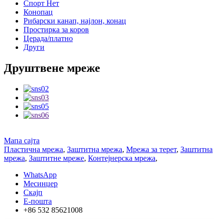
Спорт Нет
Конопац
Рибарски канап, најлон, конац
Простирка за коров
Церада/платно
Други
Друштвене мреже
Мапа сајта
Пластична мрежа
,
Заштитна мрежа
,
Мрежа за терет
,
Заштитна
мрежа
,
Заштитне мреже
,
Контејнерска мрежа
,
WhatsApp
Месинџер
Скајп
Е-пошта
+86 532 85621008