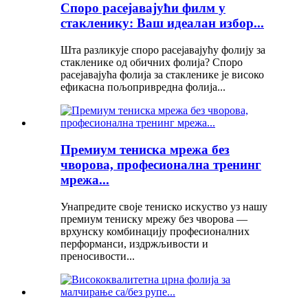
Споро расејавајући филм у
стакленику: Ваш идеалан избор...
Шта разликује споро расејавајућу фолију за
стакленике од обичних фолија? Споро
расејавајућа фолија за стакленике је високо
ефикасна пољопривредна фолија...
Премиум тениска мрежа без
чворова, професионална тренинг
мрежа...
Унапредите своје тениско искуство уз нашу
премиум тениску мрежу без чворова —
врхунску комбинацију професионалних
перформанси, издржљивости и
преносивости...