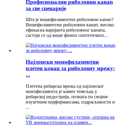
Професионални риболовни канап
за све сценарије
Шта је вишефиламентни риболовни канап?
Вишефиламентни риболовни канап, високо
ефикасна варијанта риболовног канапа,
састоји се од више финих синтетичких...
Најлонски монофиламентни
плетен конац за риболовну мрежу:
...
Плетена рибарска мрежа од најлонског
монофиламента је камен темељац у
рибарској индустрији, позната по својим
изузетним перформансама, издржљивости и
...