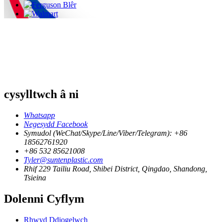
cysylltwch â ni
Whatsapp
Negesydd Facebook
Symudol (WeChat/Skype/Line/Viber/Telegram): +86
18562761920
+86 532 85621008
Tyler@suntenplastic.com
Rhif 229 Tailiu Road, Shibei District, Qingdao, Shandong,
Tsieina
Dolenni Cyflym
Rhwyd Ddiogelwch