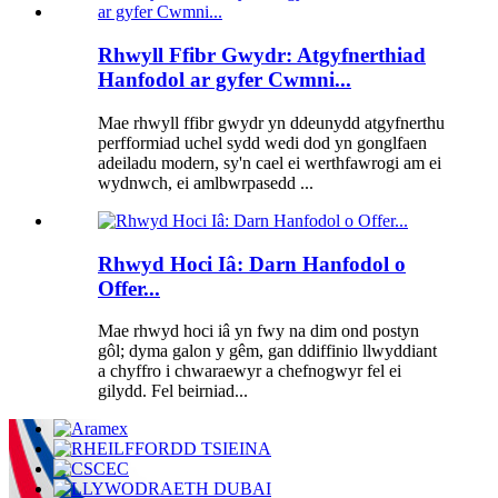
Rhwyll Ffibr Gwydr: Atgyfnerthiad
Hanfodol ar gyfer Cwmni...
Mae rhwyll ffibr gwydr yn ddeunydd atgyfnerthu
perfformiad uchel sydd wedi dod yn gonglfaen
adeiladu modern, sy'n cael ei werthfawrogi am ei
wydnwch, ei amlbwrpasedd ...
Rhwyd Hoci Iâ: Darn Hanfodol o
Offer...
Mae rhwyd ​​hoci iâ yn fwy na dim ond postyn
gôl; dyma galon y gêm, gan ddiffinio llwyddiant
a chyffro i chwaraewyr a chefnogwyr fel ei
gilydd. Fel beirniad...