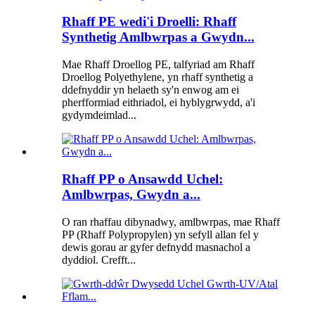
Rhaff PE wedi'i Droelli: Rhaff
Synthetig Amlbwrpas a Gwydn...
Mae Rhaff Droellog PE, talfyriad am Rhaff
Droellog Polyethylene, yn rhaff synthetig a
ddefnyddir yn helaeth sy'n enwog am ei
pherfformiad eithriadol, ei hyblygrwydd, a'i
gydymdeimlad...
Rhaff PP o Ansawdd Uchel:
Amlbwrpas, Gwydn a...
O ran rhaffau dibynadwy, amlbwrpas, mae Rhaff
PP (Rhaff Polypropylen) yn sefyll allan fel y
dewis gorau ar gyfer defnydd masnachol a
dyddiol. Crefft...