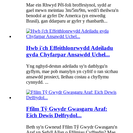
Mae ein Rhwyd Pêl-foli broffesiynol, sydd ar
gael mewn meintiau 3m/5m/9m, wedi'i theilwra'n
benodol ar gyfer De America (yn enwedig
Brasil), gan ddarparu ar gyfer y rhanbarth...
Hwb i'ch Effeithlonrwydd Adeiladu
gyda Chyfarpar Ansawdd Uchel...
Yng nghyd-destun adeiladu sy'n datblygu'n
gyflym, mae pob manylyn yn cyfrif o ran sicrhau
ansawdd prosiect, lleihau costau a chyflymu
cynnydd. ...
Ffilm Tŷ Gwydr Gwasgaru Araf:
Eich Dewis Delfrydol...
Beth sy'n Gwneud Ffilm Tŷ Gwydr Gwasgaru'n
Araf yn Sefyll Allan o Ffilmiau Cyffredin? Mae