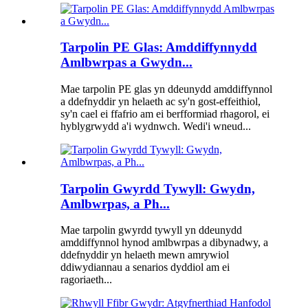
Tarpolin PE Glas: Amddiffynnydd
Amlbwrpas a Gwydn...
Mae tarpolin PE glas yn ddeunydd amddiffynnol
a ddefnyddir yn helaeth ac sy'n gost-effeithiol,
sy'n cael ei ffafrio am ei berfformiad rhagorol, ei
hyblygrwydd a'i wydnwch. Wedi'i wneud...
Tarpolin Gwyrdd Tywyll: Gwydn,
Amlbwrpas, a Ph...
Mae tarpolin gwyrdd tywyll yn ddeunydd
amddiffynnol hynod amlbwrpas a dibynadwy, a
ddefnyddir yn helaeth mewn amrywiol
ddiwydiannau a senarios dyddiol am ei
ragoriaeth...