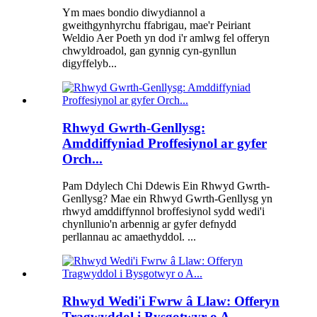
Ym maes bondio diwydiannol a
gweithgynhyrchu ffabrigau, mae'r Peiriant
Weldio Aer Poeth yn dod i'r amlwg fel offeryn
chwyldroadol, gan gynnig cyn-gynllun
digyffelyb...
Rhwyd Gwrth-Genllysg:
Amddiffyniad Proffesiynol ar gyfer
Orch...
Pam Ddylech Chi Ddewis Ein Rhwyd Gwrth-
Genllysg? Mae ein Rhwyd Gwrth-Genllysg yn
rhwyd ​​amddiffynnol broffesiynol sydd wedi'i
chynllunio'n arbennig ar gyfer defnydd
perllannau ac amaethyddol. ...
Rhwyd ​​Wedi'i Fwrw â Llaw: Offeryn
Tragwyddol i Bysgotwyr o A...