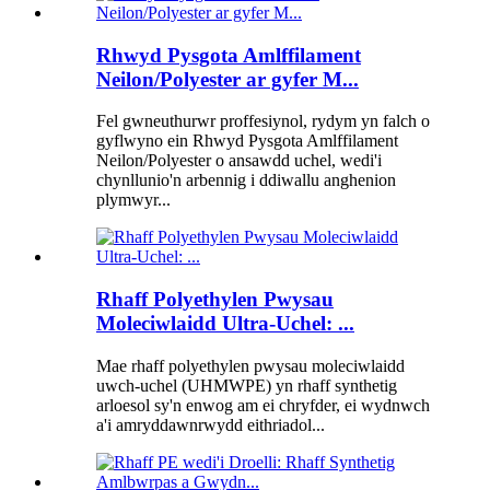
Rhwyd Pysgota Amlffilament
Neilon/Polyester ar gyfer M...
Fel gwneuthurwr proffesiynol, rydym yn falch o
gyflwyno ein Rhwyd ​​Pysgota Amlffilament
Neilon/Polyester o ansawdd uchel, wedi'i
chynllunio'n arbennig i ddiwallu anghenion
plymwyr...
Rhaff Polyethylen Pwysau
Moleciwlaidd Ultra-Uchel: ...
Mae rhaff polyethylen pwysau moleciwlaidd
uwch-uchel (UHMWPE) yn rhaff synthetig
arloesol sy'n enwog am ei chryfder, ei wydnwch
a'i amryddawnrwydd eithriadol...