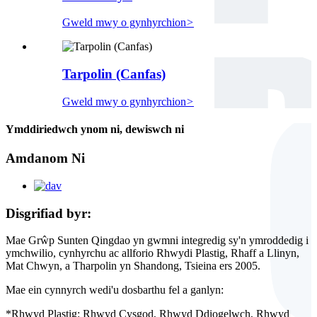
Gweld mwy o gynhyrchion
>
Tarpolin (Canfas)
Gweld mwy o gynhyrchion
>
Ymddiriedwch ynom ni, dewiswch ni
Amdanom Ni
Disgrifiad byr:
Mae Grŵp Sunten Qingdao yn gwmni integredig sy'n ymroddedig i
ymchwilio, cynhyrchu ac allforio Rhwydi Plastig, Rhaff a Llinyn,
Mat Chwyn, a Tharpolin yn Shandong, Tsieina ers 2005.
Mae ein cynnyrch wedi'u dosbarthu fel a ganlyn:
*Rhwyd Plastig: Rhwyd Cysgod, Rhwyd Ddiogelwch, Rhwyd