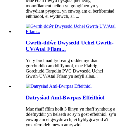
Mae edau rhwyd ​​bysgota plethedig
monofilament neilon yn gonglfaen yn y
diwydiant pysgota, yn enwog am ei berfformiad
eithriadol, ei wydnwch, a'i ...
Gwrth-ddŵr Dwysedd Uchel Gwrth-
UV/Atal Fflam...
Yn y farchnad fyd-eang o ddeunyddiau
gorchuddio amddiffynnol, mae Ffabrig
Gorchudd Tarpolin PVC Dwysedd Uchel
Gwrth-UV/Atal Fflam yn sefyll allan...
Datrysiad Aml-Bwrpas Effeithiol
Mae rhaff ffilm hollt 3 llinyn yn rhaff synthetig a
ddefnyddir yn helaeth ac sy'n gost-effeithiol, sy'n
enwog am ei gwydnwch, ei hyblygrwydd a'i
ymarferoldeb mewn amrywiol ...