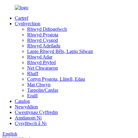
Cartref
Cynhyrchion
Rhwyd Ddiogelwch
Rhwyd ​​Pysgota
Rhwyd Cysgod
Rhwyd Adeiladu
Lapio Rhwyd ​​Bêls, Lapio Silwair
Rhwyd ​​Adar
Rhwyd ​​Pryfed
Net Chwaraeon
Rhaff
Cortyn Pysgota, Llinell, Edau
Mat Chwyn
Tarpolin/Canfas
Eraill
Catalog
Newyddion
Cwestiynau Cyffredin
Amdanom Ni
Cysylltwch â Ni
English