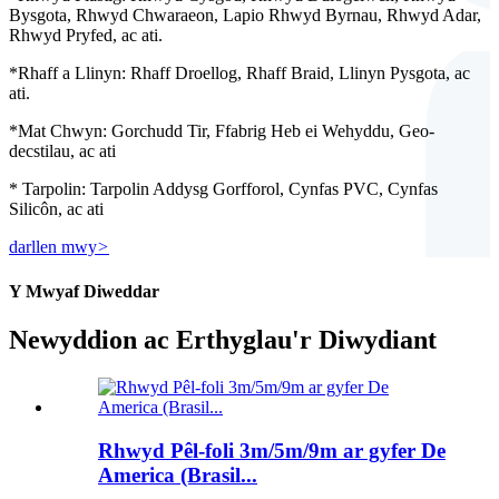
Bysgota, Rhwyd Chwaraeon, Lapio Rhwyd Byrnau, Rhwyd Adar,
Rhwyd Pryfed, ac ati.
*Rhaff a Llinyn: Rhaff Droellog, Rhaff Braid, Llinyn Pysgota, ac
ati.
*Mat Chwyn: Gorchudd Tir, Ffabrig Heb ei Wehyddu, Geo-
decstilau, ac ati
* Tarpolin: Tarpolin Addysg Gorfforol, Cynfas PVC, Cynfas
Silicôn, ac ati
darllen mwy
>
Y Mwyaf Diweddar
Newyddion ac Erthyglau'r Diwydiant
Rhwyd Pêl-foli 3m/5m/9m ar gyfer De
America (Brasil...