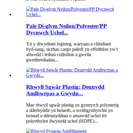
Pale Di-glym Neilon/Polyester/PP
Dycnwch Uchel...
Yn y diwydiant logisteg, warysau a chludiant
byd-eang, sicrhau cargo paledi yn effeithlon yw'r
allwedd i leihau colledion a gwella
gweithrediadau...
Rhwyll Sgwâr Plastig: Deunydd
Amlbwrpas a Gwydn...
Mae rhwyll sgwâr plastig yn gynnyrch polymerig
a ddefnyddir yn helaeth, a weithgynhyrchir yn
bennaf o ddeunyddiau o ansawdd uchel fel
polyethylen dwysedd uchel (HDPE)...