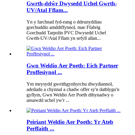
Gwrth-ddŵr Dwysedd Uchel Gwrth-
UV/Atal Fflam...
Yn y farchnad fyd-eang o ddeunyddiau
gorchuddio amddiffynnol, mae Ffabrig
Gorchudd Tarpolin PVC Dwysedd Uchel
Gwrth-UV/Atal Fflam yn sefyll allan...
Gwn Weldio Aer Poeth: Eich Partner
Proffesiynol ...
Ym meysydd gweithgynhyrchu diwydiannol,
adeiladu a chynnal a chadw offer sy'n datblygu'n
gyflym, Gwn Weldio Aer Poeth dibynadwy o
ansawdd uchel yw'r ...
Peiriant Weldio Aer Poeth: Yr Ateb
Perffaith ...