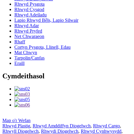
Rhwyd ​​Pysgota
Rhwyd Cysgod
Rhwyd Adeiladu
Lapio Rhwyd ​​Bêls, Lapio Silwair
Rhwyd ​​Adar
Rhwyd ​​Pryfed
Net Chwaraeon
Rhaff
Cortyn Pysgota, Llinell, Edau
Mat Chwyn
Tarpolin/Canfas
Eraill
Cymdeithasol
Map o'r Wefan
Rhwyd Plastig
,
Rhwyd ​​Amddiffyn Diogelwch
,
Rhwyd Cargo
,
Rhwyll Diogelwch
,
Rhwydi Diogelwch
,
Rhwyd Cynhwysydd
,