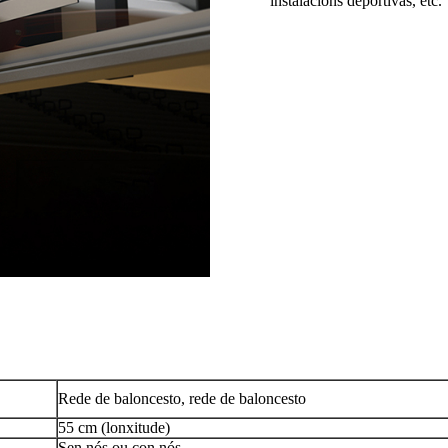
instalacións deportivas, etc.
Rede de baloncesto, rede de baloncesto
55 cm (lonxitude)
Sen nós ou con nós