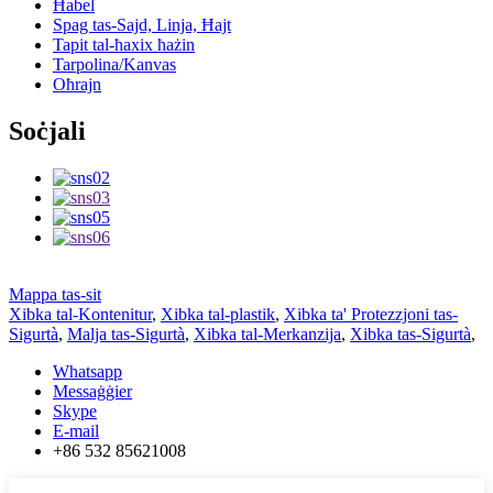
Ħabel
Spag tas-Sajd, Linja, Ħajt
Tapit tal-ħaxix ħażin
Tarpolina/Kanvas
Oħrajn
Soċjali
Mappa tas-sit
Xibka tal-Kontenitur
,
Xibka tal-plastik
,
Xibka ta' Protezzjoni tas-
Sigurtà
,
Malja tas-Sigurtà
,
Xibka tal-Merkanzija
,
Xibka tas-Sigurtà
,
Whatsapp
Messaġġier
Skype
E-mail
+86 532 85621008