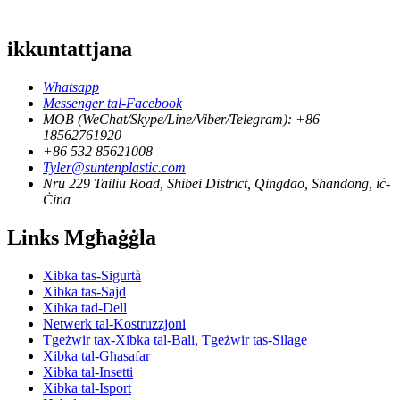
ikkuntattjana
Whatsapp
Messenger tal-Facebook
MOB (WeChat/Skype/Line/Viber/Telegram): +86
18562761920
+86 532 85621008
Tyler@suntenplastic.com
Nru 229 Tailiu Road, Shibei District, Qingdao, Shandong, iċ-
Ċina
Links Mgħaġġla
Xibka tas-Sigurtà
Xibka tas-Sajd
Xibka tad-Dell
Netwerk tal-Kostruzzjoni
Tgeżwir tax-Xibka tal-Bali, Tgeżwir tas-Silage
Xibka tal-Għasafar
Xibka tal-Insetti
Xibka tal-Isport