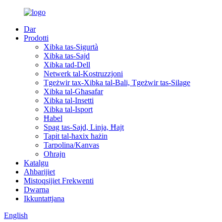
Dar
Prodotti
Xibka tas-Sigurtà
Xibka tas-Sajd
Xibka tad-Dell
Netwerk tal-Kostruzzjoni
Tgeżwir tax-Xibka tal-Bali, Tgeżwir tas-Silage
Xibka tal-Għasafar
Xibka tal-Insetti
Xibka tal-Isport
Ħabel
Spag tas-Sajd, Linja, Ħajt
Tapit tal-ħaxix ħażin
Tarpolina/Kanvas
Oħrajn
Katalgu
Aħbarijiet
Mistoqsijiet Frekwenti
Dwarna
Ikkuntattjana
English