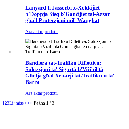
Lanyard li Jassorbi x-Xokkijiet
b'Doppja Sieq b'Ganċijiet tal-Azzar
għall-Protezzjoni mill-Waqgħat
Ara aktar prodotti
Bandiera tat-Traffiku Riflettiva:
Soluzzjoni ta' Sigurtà b'Viżibilità
Għolja għal Xenarji tat-Traffiku u ta'
Barra
Ara aktar prodotti
1
2
3
Li jmiss >
>>
Paġna 1 / 3