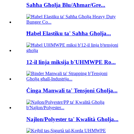
Saħħa Għolja Blu/Aħmar/Gre...
Ħabel Elastiku ta' Saħħa Għolja...
12-il linja miksija b'UHMWPE Ro...
Ċinga Manwali ta' Tensjoni Għolja...
Najlon/Polyester ta' Kwalità Għolja...