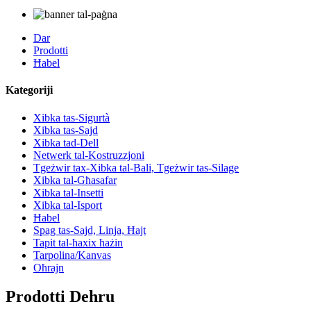
Dar
Prodotti
Ħabel
Kategoriji
Xibka tas-Sigurtà
Xibka tas-Sajd
Xibka tad-Dell
Netwerk tal-Kostruzzjoni
Tgeżwir tax-Xibka tal-Bali, Tgeżwir tas-Silage
Xibka tal-Għasafar
Xibka tal-Insetti
Xibka tal-Isport
Ħabel
Spag tas-Sajd, Linja, Ħajt
Tapit tal-ħaxix ħażin
Tarpolina/Kanvas
Oħrajn
Prodotti Dehru