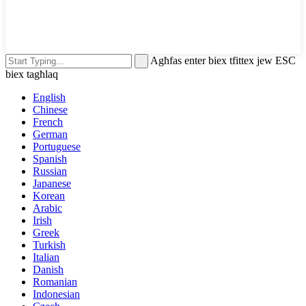
Agħfas enter biex tfittex jew ESC
biex tagħlaq
English
Chinese
French
German
Portuguese
Spanish
Russian
Japanese
Korean
Arabic
Irish
Greek
Turkish
Italian
Danish
Romanian
Indonesian