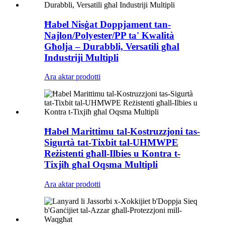
Ħabel Nisġat Doppjament tan-
Najlon/Polyester/PP ta' Kwalità
Għolja – Durabbli, Versatili għal
Industriji Multipli
Ara aktar prodotti
Ħabel Marittimu tal-Kostruzzjoni tas-
Sigurtà tat-Tixbit tal-UHMWPE
Reżistenti għall-Ilbies u Kontra t-
Tixjiħ għal Oqsma Multipli
Ara aktar prodotti