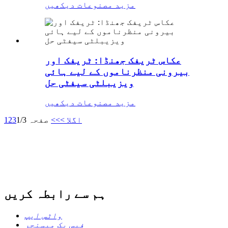
مزید مصنوعات دیکھیں
عکاس ٹریفک جھنڈا: ٹریفک اور
بیرونی منظرناموں کے لیے ہائی
ویزیبلٹی سیفٹی حل
مزید مصنوعات دیکھیں
اگلا >
>>
صفحہ 1/3
3
2
1
ہم سے رابطہ کریں
واٹس ایپ
فیس بک میسنجر