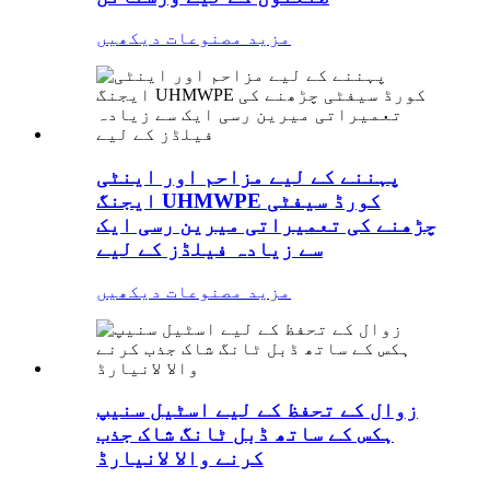
مزید مصنوعات دیکھیں
پہننے کے لیے مزاحم اور اینٹی
ایجنگ UHMWPE کورڈ سیفٹی
چڑھنے کی تعمیراتی میرین رسی ایک
سے زیادہ فیلڈز کے لیے
مزید مصنوعات دیکھیں
زوال کے تحفظ کے لیے اسٹیل سنیپ
ہکس کے ساتھ ڈبل ٹانگ شاک جذب
کرنے والا لانیارڈ