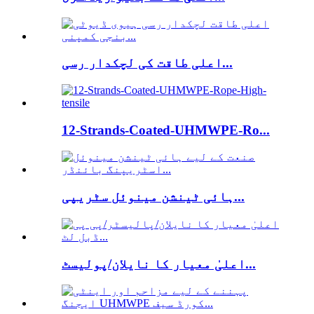
اعلی طاقت کی لچکدار رسی...
12-Strands-Coated-UHMWPE-Ro...
ہائی ٹینشن مینوئل سٹریپی...
اعلیٰ معیار کا نایلان/پولیسٹ...