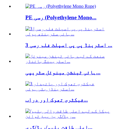
PE رسی (Polyethylene Mono...
3 اسٹرینڈ پی پی اسپلٹ فلم رسی ...
ہائی ٹینشن مینوئل سٹریپی...
فیکٹری تھوک اور دراب...
اعلی طاقت بلیو/ریڈ/گری...