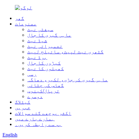
گھر
مصنوعات
سیفٹی نیٹ
ماہی گیری کا جال
شیڈ نیٹ
تعمیراتی نیٹ
گٹھری نیٹ لپیٹ، سائیلج لپیٹ
برڈ نیٹ
کیڑوں کا جال
کھیلوں کا نیٹ
رسی
ماہی گیری کی جڑی، لکیر، دھاگہ
گھاس کی چٹائی
ترپال/کینوس
دوسرے
کیٹلاگ
خبریں
اکثر پوچھے گئے سوالات
ہمارے بارے میں
ہم سے رابطہ کریں۔
English