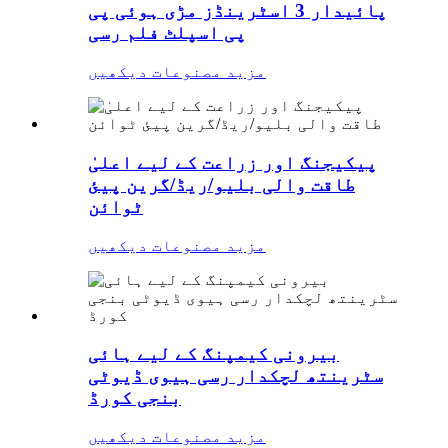
پائیدار 3 اسٹرینڈز مڑی ہوئی پی
پی اسپلٹ فلم رسی
مزید مصنوعات دیکھیں
پیکیجنگ اور زراعت کے لیے اعلیٰ
طاقت والی بلیو/ریڈ/گرین پیئ
ٹوائن
مزید مصنوعات دیکھیں
بیرونی کیمپنگ کے لیے ہائی
سٹرینتھ لچکدار رسی ہیوی ڈیوٹی
بنجی کورڈ
مزید مصنوعات دیکھیں