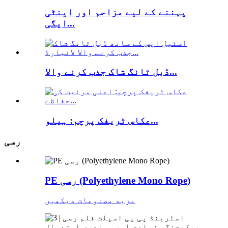
پہننے کے لیے مزاحم اور اینٹی
ایگی...
ڈبل ٹانگ شاک جذب کرنے والا...
عکاس ٹریفک پرچم: ہیلو...
رسی
PE رسی (Polyethylene Mono Rope)
مزید مصنوعات دیکھیں