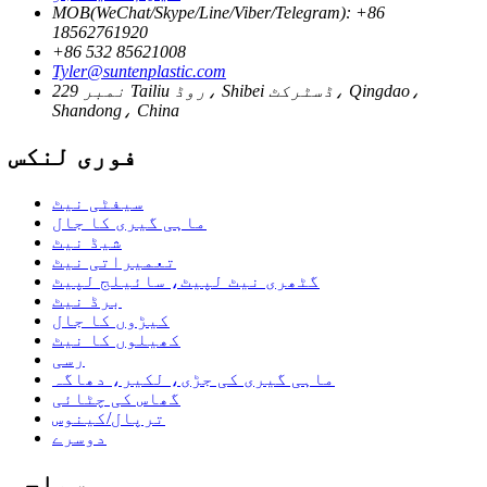
MOB(WeChat/Skype/Line/Viber/Telegram): +86
18562761920
+86 532 85621008
Tyler@suntenplastic.com
نمبر 229 Tailiu روڈ، Shibei ڈسٹرکٹ، Qingdao،
Shandong، China
فوری لنکس
سیفٹی نیٹ
ماہی گیری کا جال
شیڈ نیٹ
تعمیراتی نیٹ
گٹھری نیٹ لپیٹ، سائیلج لپیٹ
برڈ نیٹ
کیڑوں کا جال
کھیلوں کا نیٹ
رسی
ماہی گیری کی جڑی، لکیر، دھاگہ
گھاس کی چٹائی
ترپال/کینوس
دوسرے
سماجی