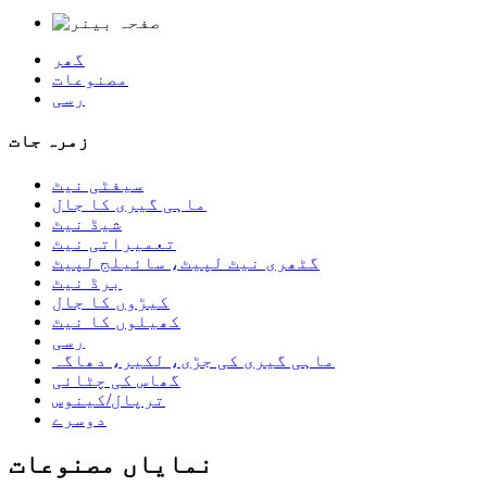
گھر
مصنوعات
رسی
زمرہ جات
سیفٹی نیٹ
ماہی گیری کا جال
شیڈ نیٹ
تعمیراتی نیٹ
گٹھری نیٹ لپیٹ، سائیلج لپیٹ
برڈ نیٹ
کیڑوں کا جال
کھیلوں کا نیٹ
رسی
ماہی گیری کی جڑی، لکیر، دھاگہ
گھاس کی چٹائی
ترپال/کینوس
دوسرے
نمایاں مصنوعات