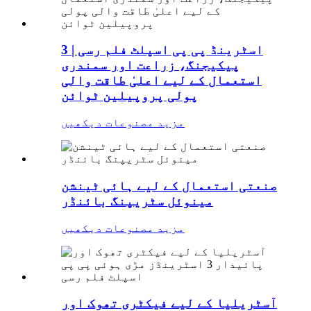
3 اسٹرینڈ پی پی اسپلٹ فلم رسی |
پیکیجنگ، زراعت اور سمندری
استعمال کے لیے اعلیٰ طاقت والی
پولی پروپیلین ٹوائن
مزید مصنوعات دیکھیں
صنعتی استعمال کے لیے ہائی ٹینشن
مینوئل سٹریپنگ بائنڈر
مزید مصنوعات دیکھیں
آسٹریلیا کے لیے فیکٹری تھوک اور