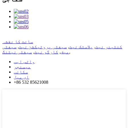
سائٹ کا نقشہ
کنٹینر نیٹ
,
پلاسٹک نیٹ
,
سیفٹی پروٹیکشن نیٹ
,
سیفٹی
,
میش
,
کارگو نیٹ
,
سیفٹی نیٹنگ
واٹس ایپ
میسنجر
سکائپ
ای میل
+86 532 85621008