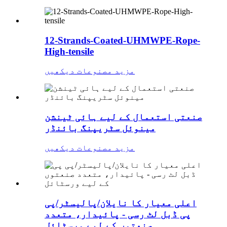
12-Strands-Coated-UHMWPE-Rope-
High-tensile
مزید مصنوعات دیکھیں
صنعتی استعمال کے لیے ہائی ٹینشن
مینوئل سٹریپنگ بائنڈر
مزید مصنوعات دیکھیں
اعلی معیار کا نایلان/پالیسٹر/پی
پی ڈبل لٹ رسی - پائیدار، متعدد
صنعتوں کے لیے ورسٹائل