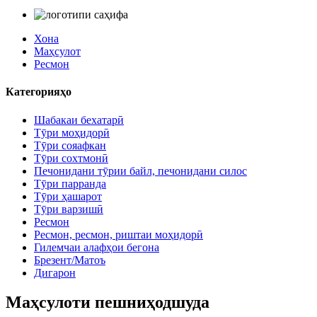
Хона
Маҳсулот
Ресмон
Категорияҳо
Шабакаи бехатарӣ
Тӯри моҳидорӣ
Тӯри сояафкан
Тӯри сохтмонӣ
Печонидани тӯрии байл, печонидани силос
Тӯри парранда
Тӯри ҳашарот
Тӯри варзишӣ
Ресмон
Ресмон, ресмон, риштаи моҳидорӣ
Гилемчаи алафҳои бегона
Брезент/Матоъ
Дигарон
Маҳсулоти пешниҳодшуда