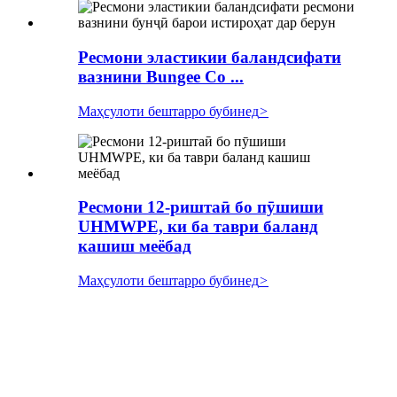
Ресмони эластикии баландсифати
вазнини Bungee Co ...
Маҳсулоти бештарро бубинед
>
Ресмони 12-риштаӣ бо пӯшиши
UHMWPE, ки ба таври баланд
кашиш меёбад
Маҳсулоти бештарро бубинед
>