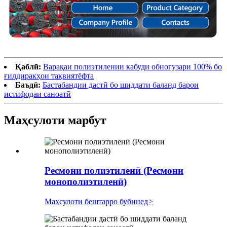
Қаблӣ:
Варақаи полиэтилении кабуди обногузари 100% бо
ғилдиракҳои тақвиятёфта
Баъдӣ:
Бастабандии дастӣ бо шиддати баланд барои
истифодаи саноатӣ
Маҳсулоти марбут
Ресмони полиэтиленӣ (Ресмони
монополиэтиленӣ)
Маҳсулоти бештарро бубинед
>