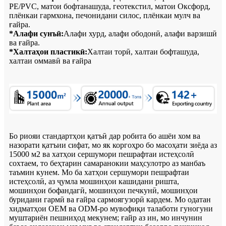
PE/PVC, матои бофтанашуда, геотекстил, матои Оксфорд,
плёнкаи гармхона, печонидани силос, плёнкаи мулч ва
ғайра.
*Алафи сунъӣ:
Алафи хурд, алафи ободонӣ, алафи варзишӣ
ва ғайра.
*Халтаҳои пластикӣ:
Халтаи торӣ, халтаи бофташуда,
халтаи оммавӣ ва ғайра
Бо риояи стандартҳои қатъӣ дар робита бо ашёи хом ва
назорати қатъии сифат, мо як коргоҳро бо масоҳати зиёда аз
15000 м2 ва хатҳои сершумори пешрафтаи истеҳсолӣ
сохтаем, то беҳтарин самаранокии маҳсулотро аз манбаъ
таъмин кунем. Мо ба хатҳои сершумори пешрафтаи
истеҳсолӣ, аз ҷумла мошинҳои кашидани ришта,
мошинҳои бофандагӣ, мошинҳои печкунӣ, мошинҳои
буридани гармӣ ва ғайра сармоягузорӣ кардем. Мо одатан
хидматҳои OEM ва ODM-ро мувофиқи талаботи гуногуни
муштариён пешниҳод мекунем; ғайр аз ин, мо инчунин