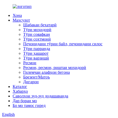
Хона
Маҳсулот
Шабакаи бехатарӣ
Тӯри моҳидорӣ
Тӯри сояафкан
Тӯри сохтмонӣ
Печонидани тӯрии байл, печонидани силос
Тӯри парранда
Тӯри ҳашарот
Тӯри варзишӣ
Ресмон
Ресмон, ресмон, риштаи моҳидорӣ
Гилемчаи алафҳои бегона
Брезент/Матоъ
Дигарон
Каталог
Хабарҳо
Саволҳои зуд-зуд додашаванда
Дар бораи мо
Бо мо тамос гиред
English