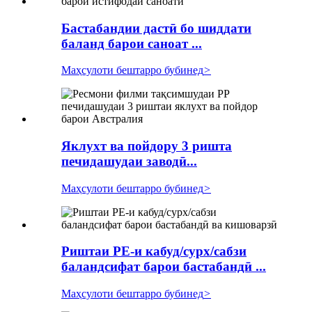
Бастабандии дастӣ бо шиддати
баланд барои саноат ...
Маҳсулоти бештарро бубинед
>
Яклухт ва пойдору 3 ришта
печидашудаи заводӣ...
Маҳсулоти бештарро бубинед
>
Риштаи PE-и кабуд/сурх/сабзи
баландсифат барои бастабандӣ ...
Маҳсулоти бештарро бубинед
>