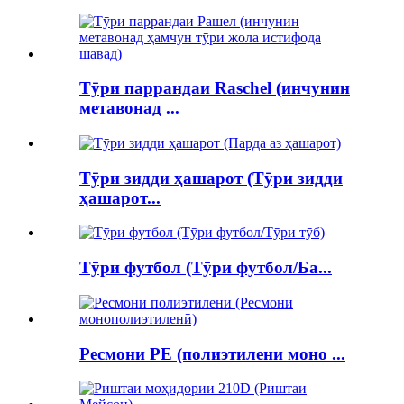
Тӯри паррандаи Raschel (инчунин
метавонад ...
Тӯри зидди ҳашарот (Тӯри зидди
ҳашарот...
Тӯри футбол (Тӯри футбол/Ба...
Ресмони PE (полиэтилени моно ...