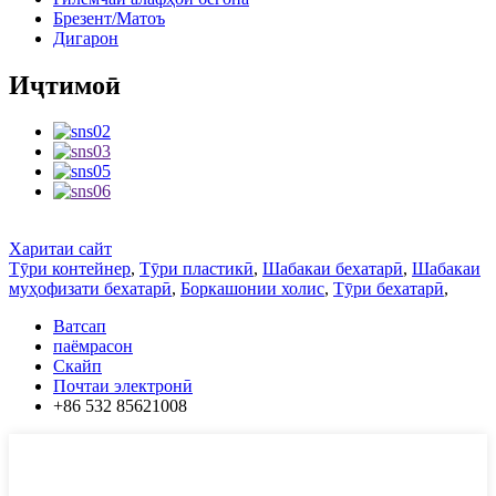
Брезент/Матоъ
Дигарон
Иҷтимоӣ
Харитаи сайт
Тӯри контейнер
,
Тӯри пластикӣ
,
Шабакаи бехатарӣ
,
Шабакаи
муҳофизати бехатарӣ
,
Боркашонии холис
,
Тӯри бехатарӣ
,
Ватсап
паёмрасон
Скайп
Почтаи электронӣ
+86 532 85621008