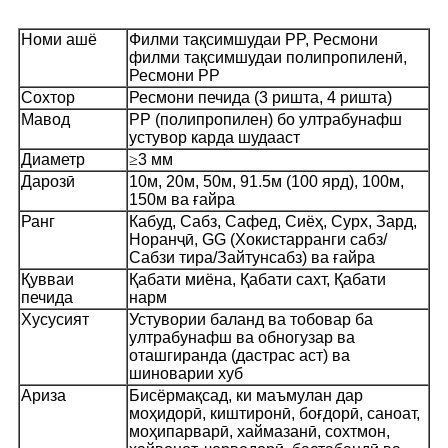
Номи ашё
Филми тақсимшудаи PP, Ресмони
филми тақсимшудаи полипропиленӣ,
Ресмони PP
Сохтор
Ресмони печида (3 ришта, 4 ришта)
Мавод
PP (полипропилен) бо ултрабунафш
устувор карда шудааст
Диаметр
≥
3 мм
Дарозӣ
10м, 20м, 50м, 91.5м (100 ярд), 100м,
150м ва ғайра
Ранг
Кабуд, Сабз, Сафед, Сиёҳ, Сурх, Зард,
Норанҷӣ, GG (Хокистарранги сабз/
Сабзи тира/Зайтунсабз) ва ғайра
Қувваи
Қабати миёна, Қабати сахт, Қабати
печида
нарм
Хусусият
Устувории баланд ва тобовар ба
ултрабунафш ва обногузар ва
оташгиранда (дастрас аст) ва
шиноварии хуб
Ариза
Бисёрмақсад, ки маъмулан дар
моҳидорӣ, киштиронӣ, боғдорӣ, саноат,
моҳипарварӣ, хаймазанӣ, сохтмон,