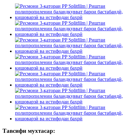
Тавсифи мухтасар: