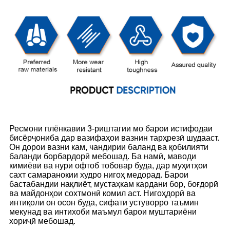
Ресмони плёнкавии 3-риштагии мо барои истифодаи
бисёрҷониба дар вазифаҳои вазнин тарҳрезӣ шудааст.
Он дорои вазни кам, чандирии баланд ва қобилияти
баланди борбардорӣ мебошад. Ба намӣ, маводи
кимиёвӣ ва нури офтоб тобовар буда, дар муҳитҳои
сахт самаранокии худро нигоҳ медорад. Барои
бастабандии нақлиёт, мустаҳкам кардани бор, боғдорӣ
ва майдонҳои сохтмонӣ комил аст. Нигоҳдорӣ ва
интиқоли он осон буда, сифати устуворро таъмин
мекунад ва интихоби маъмул барои муштариёни
хориҷӣ мебошад.