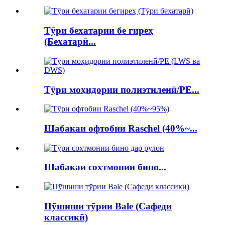
Тӯри бехатарии бе гиреҳ
(Бехатарӣ...
Тӯри моҳидории полиэтиленӣ/PE...
Шабакаи офтобии Raschel (40%~...
Шабакаи сохтмонии бино...
Пӯшиши тӯрии Bale (Сафеди
классикӣ)