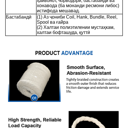
ҳайвонот, чорводорӣ, бастабандӣ ва
хонавода (ба монанди ресмони либос)
истифода мешавад.
Бастабандӣ
(1) Аз ҷониби Coil, Hank, Bundle, Reel,
Spool ва ғайра
(2) Халтаи полиэтилении мустаҳкам,
халтаи бофташуда, қуттӣ