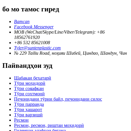
бо мо тамос гиред
Ватсап
Facebook Messenger
MOB (WeChat/Skype/Line/Viber/Telegram): +86
18562761920
+86 532 85621008
Tyler@suntenplastic.com
№ 229 Tailiu Road, ноҳияи Шибей, Циндао, Шандун, Чин
Пайвандҳои зуд
Шабакаи бехатарӣ
Тӯри моҳидорӣ
Тӯри сояафкан
Тӯри сохтмонӣ
Печонидани тӯрии байл, печонидани силос
Тӯри парранда
Тӯри ҳашарот
Тӯри варзишӣ
Ресмон
Ресмон, ресмон, риштаи моҳидорӣ
Гилемчаи алафҳои бегона