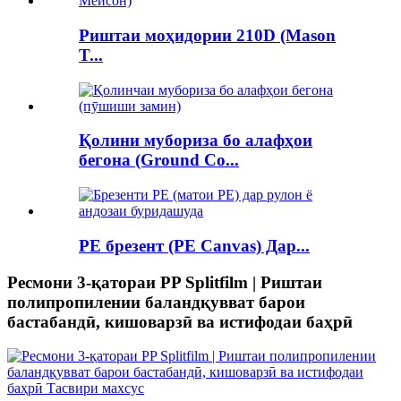
Риштаи моҳидории 210D (Mason
T...
Қолини мубориза бо алафҳои
бегона (Ground Co...
PE брезент (PE Canvas) Дар...
Ресмони 3-қатораи PP Splitfilm | Риштаи
полипропилении баландқувват барои
бастабандӣ, кишоварзӣ ва истифодаи баҳрӣ