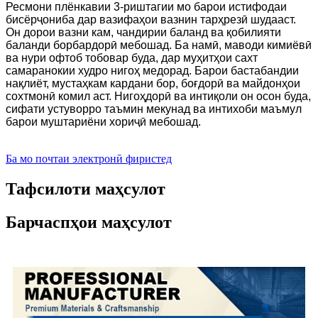
Ресмони плёнкавии 3-риштагии мо барои истифодаи
бисёрҷониба дар вазифаҳои вазнин тарҳрезӣ шудааст.
Он дорои вазни кам, чандирии баланд ва қобилияти
баланди борбардорӣ мебошад. Ба намӣ, маводи кимиёвӣ
ва нури офтоб тобовар буда, дар муҳитҳои сахт
самаранокии худро нигоҳ медорад. Барои бастабандии
нақлиёт, мустаҳкам кардани бор, боғдорӣ ва майдонҳои
сохтмонӣ комил аст. Нигоҳдорӣ ва интиқоли он осон буда,
сифати устуворро таъмин мекунад ва интихоби маъмул
барои муштариёни хориҷӣ мебошад.
Ба мо почтаи электронӣ фиристед
Тафсилоти маҳсулот
Барчаспҳои маҳсулот