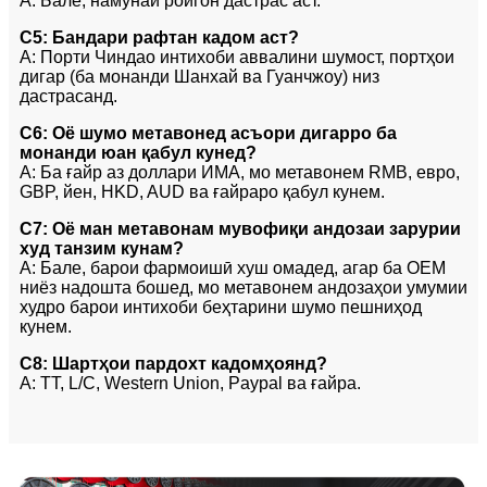
A: Бале, намунаи ройгон дастрас аст.
С5: Бандари рафтан кадом аст?
A: Порти Чиндао интихоби аввалини шумост, портҳои
дигар (ба монанди Шанхай ва Гуанчжоу) низ
дастрасанд.
С6: Оё шумо метавонед асъори дигарро ба
монанди юан қабул кунед?
A: Ба ғайр аз доллари ИМА, мо метавонем RMB, евро,
GBP, йен, HKD, AUD ва ғайраро қабул кунем.
С7: Оё ман метавонам мувофиқи андозаи зарурии
худ танзим кунам?
A: Бале, барои фармоишӣ хуш омадед, агар ба OEM
ниёз надошта бошед, мо метавонем андозаҳои умумии
худро барои интихоби беҳтарини шумо пешниҳод
кунем.
С8: Шартҳои пардохт кадомҳоянд?
A: TT, L/C, Western Union, Paypal ва ғайра.