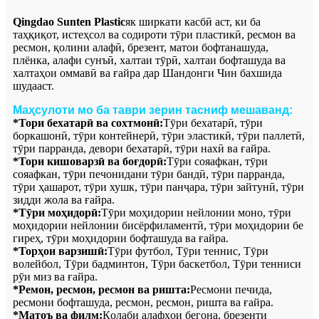
Qingdao Sunten Plastic
як ширкати касбӣ аст, ки ба
таҳқиқот, истеҳсол ва содироти тӯри пластикӣ, ресмон ва
ресмон, қолини алафӣ, брезент, матои бофтанашуда,
плёнка, алафи сунъӣ, халтаи тӯрӣ, халтаи бофташуда ва
халтаҳои оммавӣ ва ғайра дар Шандонги Чин бахшида
шудааст.
Маҳсулоти мо ба таври зерин тасниф мешаванд:
*Тори бехатарӣ ва сохтмонӣ:
Тӯри бехатарӣ, тӯри
боркашонӣ, тӯри контейнерӣ, тӯри эластикӣ, тӯри паллетӣ,
тӯри парранда, девори бехатарӣ, тӯри нахӣ ва ғайра.
*Тори кишоварзӣ ва боғдорӣ:
Тӯри сояафкан, тӯри
сояафкан, тӯри печонидани тӯри бандӣ, тӯри парранда,
тӯри ҳашарот, тӯри хушк, тӯри панҷара, тӯри зайтунӣ, тӯри
зидди жола ва ғайра.
*Тӯри моҳидорӣ:
Тӯри моҳидории нейлонии моно, тӯри
моҳидории нейлонии бисёрфиламентӣ, тӯри моҳидории бе
гиреҳ, тӯри моҳидории бофташуда ва ғайра.
*Торҳои варзишӣ:
Тӯри футбол, Тӯри теннис, Тӯри
волейбол, Тӯри бадминтон, Тӯри баскетбол, Тӯри тенниси
рӯи миз ва ғайра.
*Ремон, ресмон, ресмон ва ришта:
Ресмони печида,
ресмони бофташуда, ресмон, ресмон, ришта ва ғайра.
*Матоъ ва филм:
Қолаби алафҳои бегона, брезенти