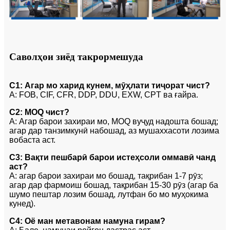
Саволҳои зиёд такрормешуда
С1: Агар мо харид кунем, мӯҳлати тиҷорат чист?
A: FOB, CIF, CFR, DDP, DDU, EXW, CPT ва ғайра.
С2: MOQ чист?
A: Агар барои захираи мо, MOQ вуҷуд надошта бошад;
агар дар танзимкунӣ набошад, аз мушаххасоти лозима
вобаста аст.
С3: Вақти пешбарӣ барои истеҳсоли оммавӣ чанд
аст?
A: агар барои захираи мо бошад, тақрибан 1-7 рӯз;
агар дар фармоиш бошад, тақрибан 15-30 рӯз (агар ба
шумо пештар лозим бошад, лутфан бо мо муҳокима
кунед).
С4: Оё ман метавонам намуна гирам?