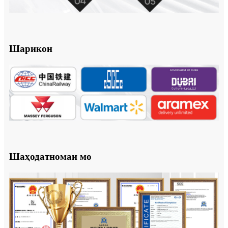
Шарикон
Шаҳодатномаи мо