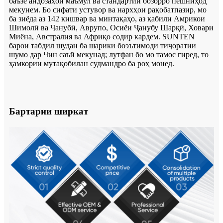
баъзе андозаҳои маъмул ва стандартии бозорро пешниҳод
мекунем. Бо сифати устувор ва нархҳои рақобатпазир, мо
ба зиёда аз 142 кишвар ва минтақаҳо, аз қабили Амрикои
Шимолӣ ва Ҷанубӣ, Аврупо, Осиёи Ҷанубу Шарқӣ, Ховари
Миёна, Австралия ва Африқо содир кардем. SUNTEN
барои табдил шудан ба шарики боэътимоди тиҷоратии
шумо дар Чин саъй мекунад; лутфан бо мо тамос гиред, то
ҳамкории мутақобилан судмандро ба роҳ монед.
Бартарии ширкат