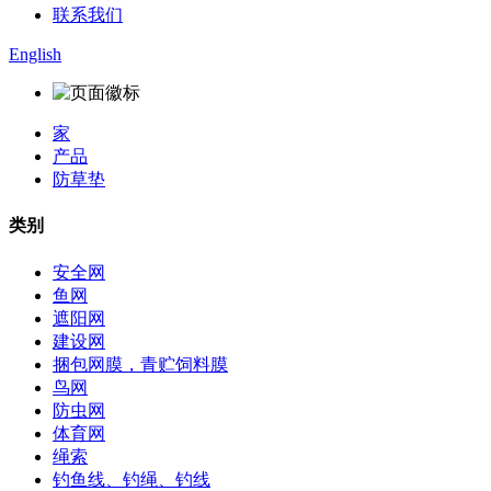
联系我们
English
家
产品
防草垫
类别
安全网
鱼网
遮阳网
建设网
捆包网膜，青贮饲料膜
鸟网
防虫网
体育网
绳索
钓鱼线、钓绳、钓线