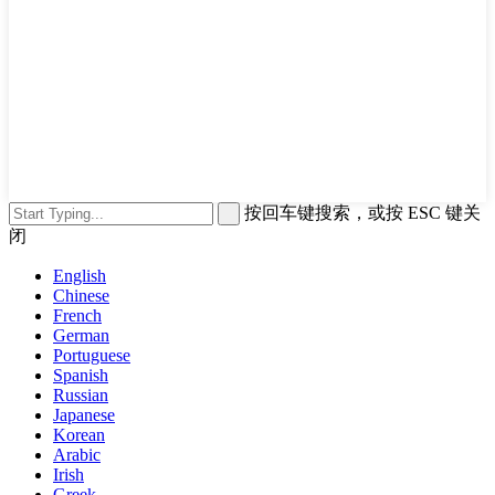
按回车键搜索，或按 ESC 键关
闭
English
Chinese
French
German
Portuguese
Spanish
Russian
Japanese
Korean
Arabic
Irish
Greek