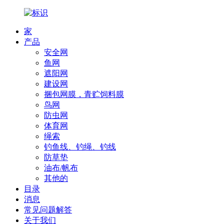
家
产品
安全网
鱼网
遮阳网
建设网
捆包网膜，青贮饲料膜
鸟网
防虫网
体育网
绳索
钓鱼线、钓绳、钓线
防草垫
油布/帆布
其他的
目录
消息
常见问题解答
关于我们