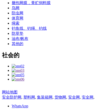
捆包网膜，青贮饲料膜
鸟网
防虫网
体育网
绳索
钓鱼线、钓绳、钓线
防草垫
油布/帆布
其他的
社会的
网站地图
安全防护网
,
塑料网
,
集装箱网
,
货物网
,
安全网
,
安全网
,
WhatsApp