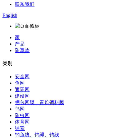
联系我们
English
家
产品
防草垫
类别
安全网
鱼网
遮阳网
建设网
捆包网膜，青贮饲料膜
鸟网
防虫网
体育网
绳索
钓鱼线、钓绳、钓线