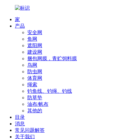
家
产品
安全网
鱼网
遮阳网
建设网
捆包网膜，青贮饲料膜
鸟网
防虫网
体育网
绳索
钓鱼线、钓绳、钓线
防草垫
油布/帆布
其他的
目录
消息
常见问题解答
关于我们