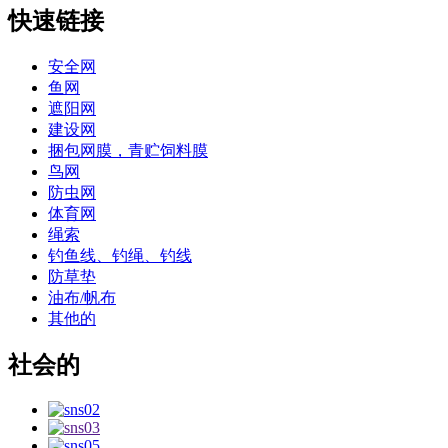
快速链接
安全网
鱼网
遮阳网
建设网
捆包网膜，青贮饲料膜
鸟网
防虫网
体育网
绳索
钓鱼线、钓绳、钓线
防草垫
油布/帆布
其他的
社会的