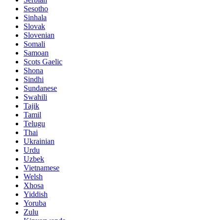
Sesotho
Sinhala
Slovak
Slovenian
Somali
Samoan
Scots Gaelic
Shona
Sindhi
Sundanese
Swahili
Tajik
Tamil
Telugu
Thai
Ukrainian
Urdu
Uzbek
Vietnamese
Welsh
Xhosa
Yiddish
Yoruba
Zulu