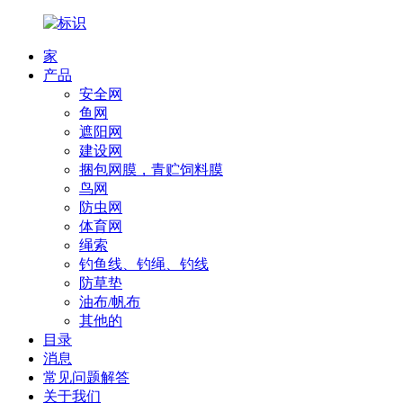
家
产品
安全网
鱼网
遮阳网
建设网
捆包网膜，青贮饲料膜
鸟网
防虫网
体育网
绳索
钓鱼线、钓绳、钓线
防草垫
油布/帆布
其他的
目录
消息
常见问题解答
关于我们