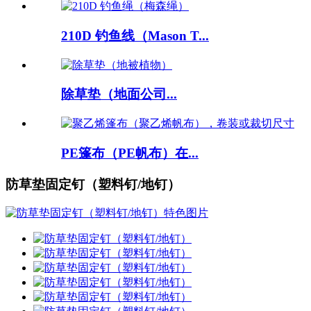
210D 钓鱼线（Mason T...
除草垫（地面公司...
PE篷布（PE帆布）在...
防草垫固定钉（塑料钉/地钉）