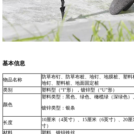
基本信息
防草布钉、防草布桩、地钉、地膜桩、塑料
物品名称
地钉、塑料桩、地面固定桩
类别
塑料型（“I”形），镀锌型（“U”形）
塑料类型：黑色、绿色、橄榄绿（深绿色）
颜色
镀锌类型：银条
10厘米（4英寸）、15厘米（6英寸）、20厘
长度
寸）
材料
塑料、镀锌铁丝